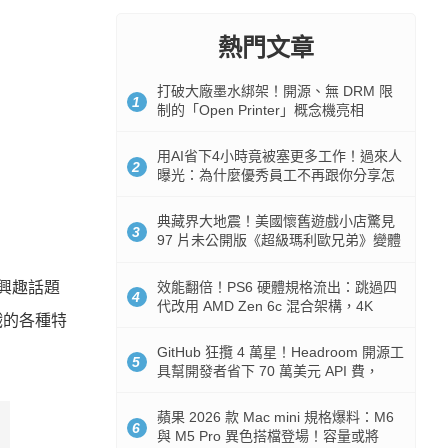
熱門文章
打破大廠墨水綁架！開源、無 DRM 限
1
制的「Open Printer」概念機亮相
用AI省下4小時竟被塞更多工作！過來人
2
曝光：為什麼優秀員工不再跟你分享怎
麼使用AI
典藏界大地震！美國懷舊遊戲小店驚見
3
97 片未公開版《超級瑪利歐兄弟》變體
任天堂卡帶
效能翻倍！PS6 硬體規格流出：跳過四
興趣話題
4
代改用 AMD Zen 6c 混合架構，4K
戲的各種特
120fps 與全光追時代來臨
GitHub 狂攬 4 萬星！Headroom 開源工
5
具幫開發者省下 70 萬美元 API 費，
Token 消耗暴降 92%
蘋果 2026 款 Mac mini 規格爆料：M6
6
與 M5 Pro 異色搭檔登場！容量或將