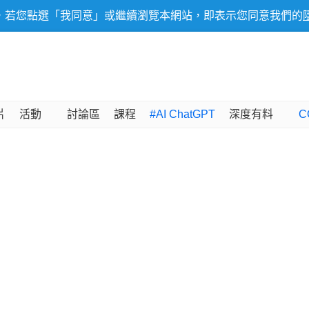
，若您點選「我同意」或繼續瀏覽本網站，即表示您同意我們的
片
活動
討論區
課程
#AI ChatGPT
深度有料
C