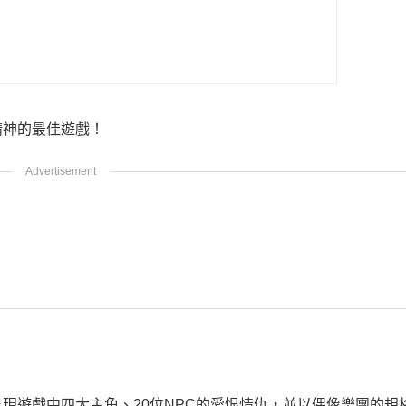
精神的最佳遊戲！
現遊戲中四大主角、20位NPC的愛恨情仇，並以偶像樂團的規