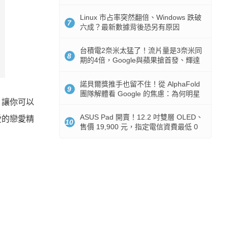
512GB 起跳
Linux 市占率突然翻倍、Windows 跌破
7
六成？最新數據背後恐另有原因
台積電2奈米太猛了！流片量是3奈米同
8
期的4倍，Google與蘋果搶首發、輝達
與AMD排隊等產能
諾貝爾獎推手也留不住！從 AlphaFold
9
團隊解體看 Google 的焦慮：為何明星
，讓你可以
實驗室要為 Gemini 讓路？
ASUS Pad 開賣！12.2 吋雙層 OLED、
愛的戀愛精
10
售價 19,900 元，指定電信資費最低 0
元入手