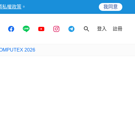
隱私權政策
。
我同意
登入
註冊
OMPUTEX 2026