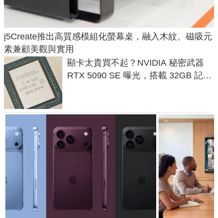
j5Create推出高質感模組化螢幕桌，融入木紋、磁吸元
素兼顧美觀與實用
顯卡太貴買不起？NVIDIA 秘密武器
RTX 5090 SE 曝光，搭載 32GB 記憶
體