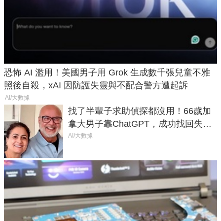
恐怖 AI 濫用！美國男子用 Grok 生成數千張兒童不雅
照後自殺，xAI 因防護失靈與不配合警方遭起訴
AI/大數據
找了半輩子求助偵探都沒用！66歲加
拿大男子靠ChatGPT，成功找回失散
50年家人
AI/大數據