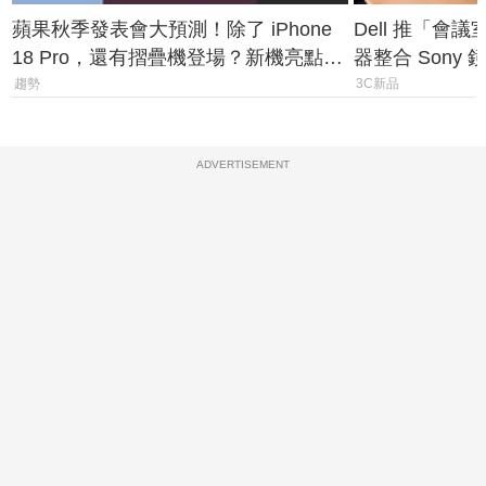
蘋果秋季發表會大預測！除了 iPhone
Dell 推「會
18 Pro，還有摺疊機登場？新機亮點預
器整合 Sony
測一次看
條 USB-C 就
趨勢
3C新品
ADVERTISEMENT