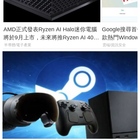
AMD正式發表Ryzen AI Halo迷你電腦
Google搜尋
將於9月上市，未來將推Ryzen AI 400
款熱門Wind
Max系列處理器與對應升級版
機
半導體/電子產業
雲端/資訊安全