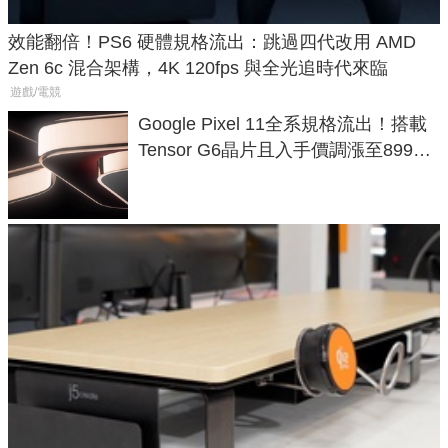
效能翻倍！PS6 硬體規格流出：跳過四代改用 AMD
Zen 6c 混合架構，4K 120fps 與全光追時代來臨
遊戲/電競
Google Pixel 11全系規格流出！搭載
Tensor G6晶片且入手價調漲至899美
元