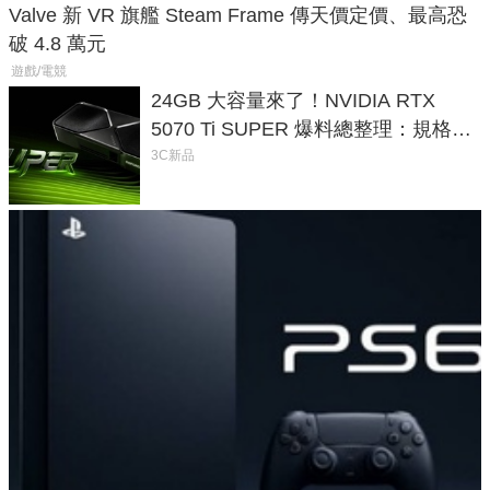
Valve 新 VR 旗艦 Steam Frame 傳天價定價、最高恐
破 4.8 萬元
遊戲/電競
24GB 大容量來了！NVIDIA RTX
5070 Ti SUPER 爆料總整理：規格、
功耗、上市時間
3C新品