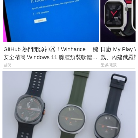
GitHub 熱門開源神器！Winhance 一鍵
日廠 My Play
安全精簡 Windows 11 臃腫預裝軟體與
戲、內建俄羅
後台追蹤
過竟然不能連
趨勢
遊戲/電競