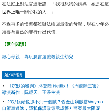
在法庭上對法官這麼說。「我很想我的媽媽，她是在這
世界上唯一關心我的人。」
不過再多的懊悔都沒辦法喚回最愛的母親，現在少年必
須要為自己的罪行付出代價。
【延伸閱讀】
狠心母親，為玩臉書遊戲殺親生幼兒
延伸閱讀
《沉默的審判》將登陸 Netflix！《周處除三害》
導演新作，阮經天、王淨主演
29顆鏡頭也抓不到一個賊？舊金山竊賊搭Waymo
自駕車逃逸，隱私保護政策竟成警方辦案最大阻礙