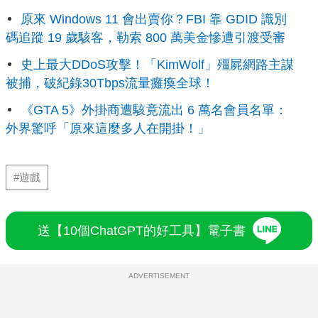
原來 Windows 11 會出賣你？FBI 靠 GDID 識別
碼追蹤 19 歲駭客，勒索 800 萬美金慘遭引渡受審
史上最大DDoS攻擊！「KimWolf」殭屍網路主謀
被捕，破紀錄30Tbps流量癱瘓全球！
《GTA 5》外掛商遭駭竟流出 6 萬名會員名單：
外界驚呼「原來這麼多人在開掛！」
#遊戲
送【10個ChatGPT的好工具】電子書
ADVERTISEMENT