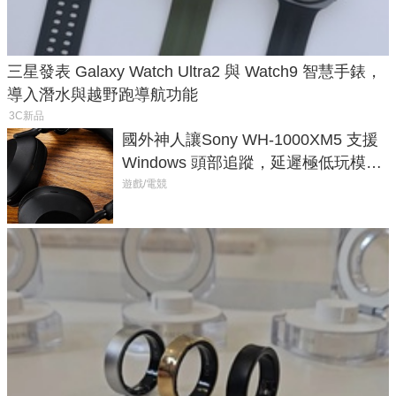
三星發表 Galaxy Watch Ultra2 與 Watch9 智慧手錶，
導入潛水與越野跑導航功能
3C新品
國外神人讓Sony WH-1000XM5 支援
Windows 頭部追蹤，延遲極低玩模擬
飛行超有感
遊戲/電競