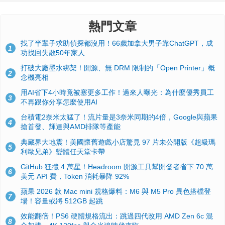
熱門文章
找了半輩子求助偵探都沒用！66歲加拿大男子靠ChatGPT，成
1
功找回失散50年家人
打破大廠墨水綁架！開源、無 DRM 限制的「Open Printer」概
2
念機亮相
用AI省下4小時竟被塞更多工作！過來人曝光：為什麼優秀員工
3
不再跟你分享怎麼使用AI
台積電2奈米太猛了！流片量是3奈米同期的4倍，Google與蘋果
4
搶首發、輝達與AMD排隊等產能
典藏界大地震！美國懷舊遊戲小店驚見 97 片未公開版《超級瑪
5
利歐兄弟》變體任天堂卡帶
GitHub 狂攬 4 萬星！Headroom 開源工具幫開發者省下 70 萬
6
美元 API 費，Token 消耗暴降 92%
蘋果 2026 款 Mac mini 規格爆料：M6 與 M5 Pro 異色搭檔登
7
場！容量或將 512GB 起跳
效能翻倍！PS6 硬體規格流出：跳過四代改用 AMD Zen 6c 混
8