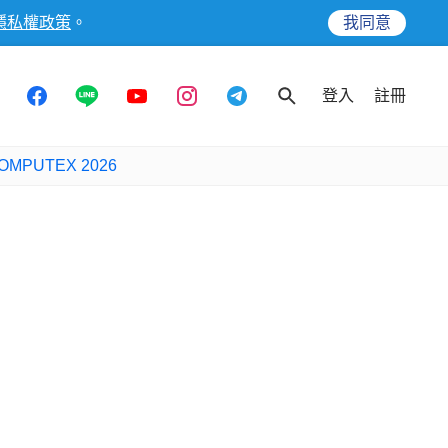
隱私權政策
。
我同意
登入
註冊
OMPUTEX 2026