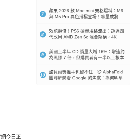
Token 消耗暴降 92%
蘋果 2026 款 Mac mini 規格爆料：M6
7
與 M5 Pro 異色搭檔登場！容量或將
512GB 起跳
效能翻倍！PS6 硬體規格流出：跳過四
8
代改用 AMD Zen 6c 混合架構，4K
120fps 與全光追時代來臨
美國上半年 CD 銷量大增 16%：增速約
9
為黑膠 7 倍，但購買者有一半以上根本
沒有播放器
諾貝爾獎推手也留不住！從 AlphaFold
10
團隊解體看 Google 的焦慮：為何明星
實驗室要為 Gemini 讓路？
官網今日正