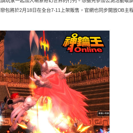
邀請玩家一起加入萌系奇幻世界的行列。想搶先參加公測活動敬
》愛戀包將於2月18日在全台7-11上架販售，官網也同步開放OB主