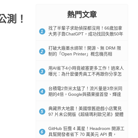
熱門文章
蜜公測！
找了半輩子求助偵探都沒用！66歲加拿
1
大男子靠ChatGPT，成功找回失散50年
家人
打破大廠墨水綁架！開源、無 DRM 限
2
制的「Open Printer」概念機亮相
用AI省下4小時竟被塞更多工作！過來人
3
曝光：為什麼優秀員工不再跟你分享怎
麼使用AI
台積電2奈米太猛了！流片量是3奈米同
4
期的4倍，Google與蘋果搶首發、輝達
與AMD排隊等產能
典藏界大地震！美國懷舊遊戲小店驚見
5
97 片未公開版《超級瑪利歐兄弟》變體
任天堂卡帶
GitHub 狂攬 4 萬星！Headroom 開源工
6
具幫開發者省下 70 萬美元 API 費，