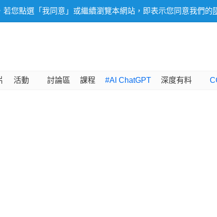
，若您點選「我同意」或繼續瀏覽本網站，即表示您同意我們的
片
活動
討論區
課程
#AI ChatGPT
深度有料
C