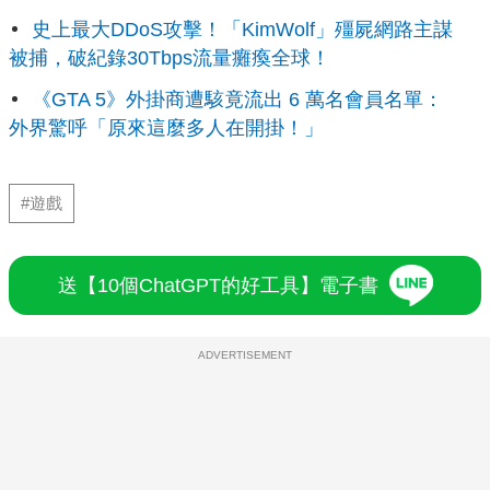
史上最大DDoS攻擊！「KimWolf」殭屍網路主謀
被捕，破紀錄30Tbps流量癱瘓全球！
《GTA 5》外掛商遭駭竟流出 6 萬名會員名單：
外界驚呼「原來這麼多人在開掛！」
#遊戲
送【10個ChatGPT的好工具】電子書
ADVERTISEMENT