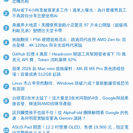
念機亮相
用AI省下4小時竟被塞更多工作！過來人曝光：為什麼優秀員工
2
不再跟你分享怎麼使用AI
典藏界大地震！美國懷舊遊戲小店驚見 97 片未公開版《超級瑪
3
利歐兄弟》變體任天堂卡帶
效能翻倍！PS6 硬體規格流出：跳過四代改用 AMD Zen 6c 混
4
合架構，4K 120fps 與全光追時代來臨
GitHub 狂攬 4 萬星！Headroom 開源工具幫開發者省下 70 萬
5
美元 API 費，Token 消耗暴降 92%
蘋果 2026 款 Mac mini 規格爆料：M6 與 M5 Pro 異色搭檔登
6
場！容量或將 512GB 起跳
Linux 市占率突然翻倍、Windows 跌破六成？最新數據背後恐另
7
有原因
台積電2奈米太猛了！流片量是3奈米同期的4倍，Google與蘋果
8
搶首發、輝達與AMD排隊等產能
諾貝爾獎推手也留不住！從 AlphaFold 團隊解體看 Google 的焦
9
慮：為何明星實驗室要為 Gemini 讓路？
ASUS Pad 開賣！12.2 吋雙層 OLED、售價 19,900 元，指定電
10
信資費最低 0 元入手