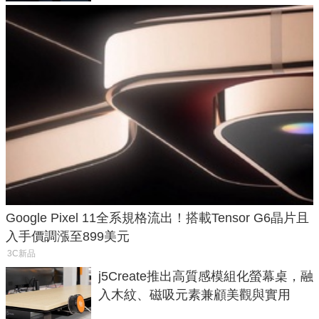
Google Pixel 11全系規格流出！搭載Tensor G6晶片且
入手價調漲至899美元
3C新品
j5Create推出高質感模組化螢幕桌，融
入木紋、磁吸元素兼顧美觀與實用