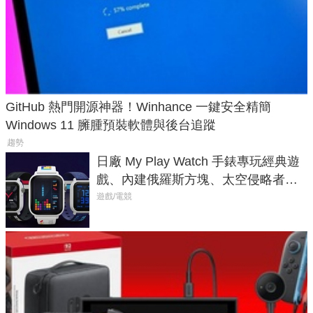
GitHub 熱門開源神器！Winhance 一鍵安全精簡
Windows 11 臃腫預裝軟體與後台追蹤
趨勢
日廠 My Play Watch 手錶專玩經典遊
戲、內建俄羅斯方塊、太空侵略者，
不過竟然不能連手機？
遊戲/電競