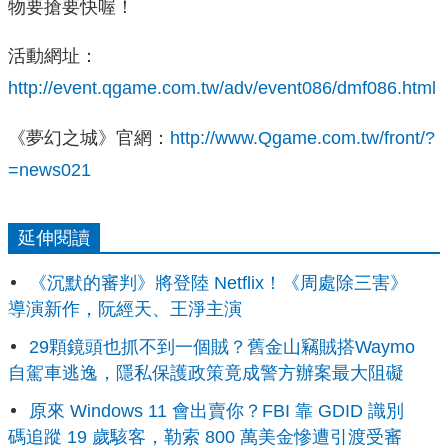
物要搶要快喔！
活動網址：
http://event.qgame.com.tw/adv/event086/dmf086.html
《夢幻之城》官網：
http://www.Qgame.com.tw/front/?
=news021
延伸閱讀
《沉默的審判》將登陸 Netflix！《周處除三害》
導演新作，阮經天、王淨主演
29顆鏡頭也抓不到一個賊？舊金山竊賊搭Waymo
自駕車逃逸，隱私保護政策竟成警方辦案最大阻礙
原來 Windows 11 會出賣你？FBI 靠 GDID 識別
碼追蹤 19 歲駭客，勒索 800 萬美金慘遭引渡受審