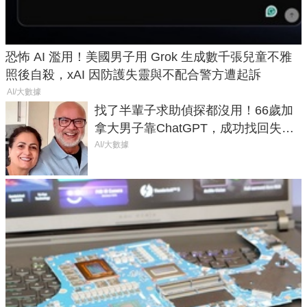
恐怖 AI 濫用！美國男子用 Grok 生成數千張兒童不雅
照後自殺，xAI 因防護失靈與不配合警方遭起訴
AI/大數據
找了半輩子求助偵探都沒用！66歲加
拿大男子靠ChatGPT，成功找回失散
50年家人
AI/大數據