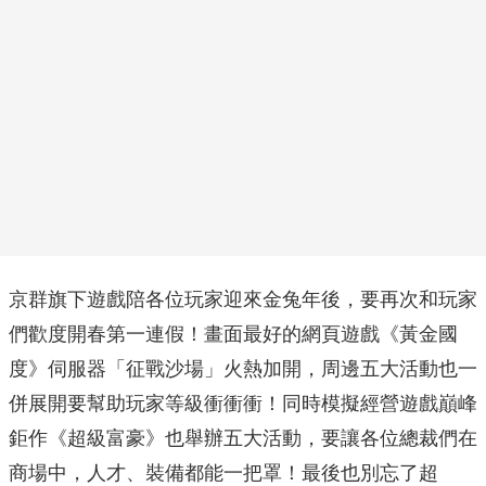
京群旗下遊戲陪各位玩家迎來金兔年後，要再次和玩家
們歡度開春第一連假！畫面最好的網頁遊戲《黃金國
度》伺服器「征戰沙場」火熱加開，周邊五大活動也一
併展開要幫助玩家等級衝衝衝！同時模擬經營遊戲巔峰
鉅作《超級富豪》也舉辦五大活動，要讓各位總裁們在
商場中，人才、裝備都能一把罩！最後也別忘了超