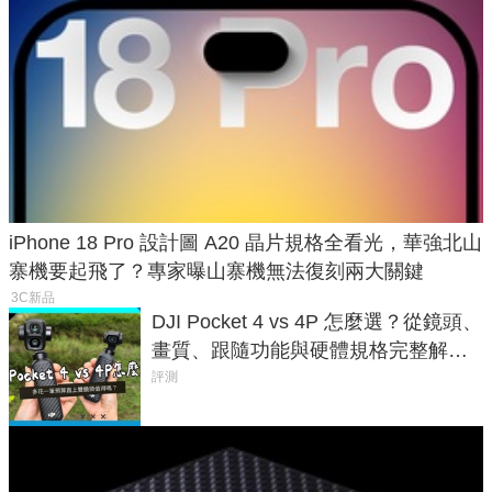
iPhone 18 Pro 設計圖 A20 晶片規格全看光，華強北山
寨機要起飛了？專家曝山寨機無法復刻兩大關鍵
3C新品
DJI Pocket 4 vs 4P 怎麼選？從鏡頭、
畫質、跟隨功能與硬體規格完整解
析，一次看懂兩台差異
評測