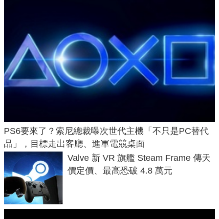
PS6要來了？索尼總裁曝次世代主機「不只是PC替代
品」，目標走出客廳、進軍電競桌面
Valve 新 VR 旗艦 Steam Frame 傳天
價定價、最高恐破 4.8 萬元