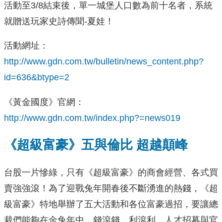
活動至3/8結束後，單一城堡人口數為前十名者，系統
就贈送玩家史詩傳聞-夏娃！
活動網址：
http://www.gdn.com.tw/bulletin/news_content.php?
id=636&btype=2
《黃金國度》官網：
http://www.gdn.com.tw/index.php?=news019
《超級富豪》五與倫比
超越顛峰
台股一片慘綠，只有《超級富豪》的商會經營、各式買
賣強強滾！為了迎戰兔年開春後不斷湧進的熱錢，《超
級富豪》特地舉辦了五大活動和各位富豪過招，要讓總
裁們能夠在金兔年中，錢滾錢、利滾利，人才招募與官