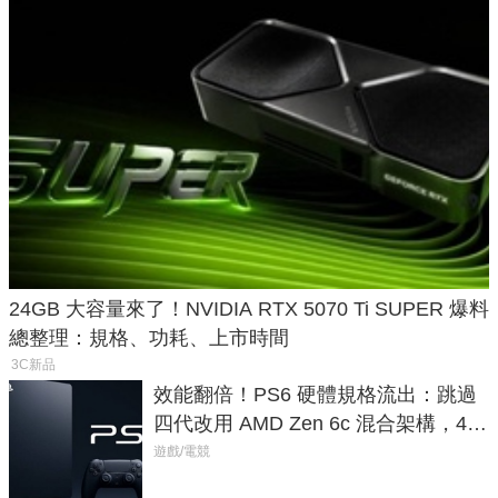
24GB 大容量來了！NVIDIA RTX 5070 Ti SUPER 爆料
總整理：規格、功耗、上市時間
3C新品
效能翻倍！PS6 硬體規格流出：跳過
四代改用 AMD Zen 6c 混合架構，4K
120fps 與全光追時代來臨
遊戲/電競