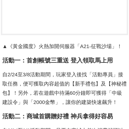
▲《黃金國度》火熱加開伺服器「A21-征戰沙場」！
活動一：首創帳號三重送 登入領取馬上用
自2/24至3/8活動期間，玩家登入後找「活動專員」接
取任務，便可獲取內容超值的【新手禮包】及【神秘禮
包】！另外，若在遊戲中待滿60分鐘即可獲得「中級
建設令」與「2000金幣」，讓你的建築快速飆升！
活動二：商城首購贈好禮 神兵拿得好容易