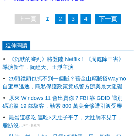
上一頁
1
2
3
4
下一頁
延伸閱讀
《沉默的審判》將登陸 Netflix！《周處除三害》
導演新作，阮經天、王淨主演
29顆鏡頭也抓不到一個賊？舊金山竊賊搭Waymo
自駕車逃逸，隱私保護政策竟成警方辦案最大阻礙
原來 Windows 11 會出賣你？FBI 靠 GDID 識別
碼追蹤 19 歲駭客，勒索 800 萬美金慘遭引渡受審
雞蛋這樣吃 連吃3天肚子平了，大肚腩不見了，
脂肪沒...
PR・新素簡