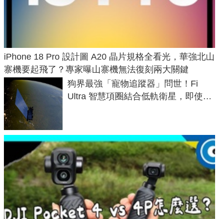
iPhone 18 Pro 設計圖 A20 晶片規格全看光，華強北山
寨機要起飛了？專家曝山寨機無法復刻兩大關鍵
狗界最強「寵物追蹤器」問世！Fi
Ultra 智慧項圈結合低軌衛星，即使在
密林山谷也能精準找回愛犬