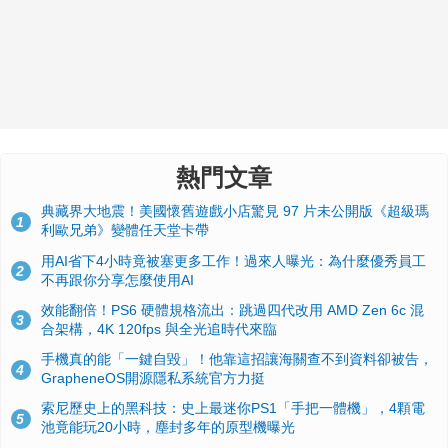
熱門文章
典藏界大地震！美國懷舊遊戲小店驚見 97 片未公開版《超級瑪
1
利歐兄弟》變體任天堂卡帶
用AI省下4小時竟被塞更多工作！過來人曝光：為什麼優秀員工
2
不再跟你分享怎麼使用AI
效能翻倍！PS6 硬體規格流出：跳過四代改用 AMD Zen 6c 混
3
合架構，4K 120fps 與全光追時代來臨
手機真的能「一鍵自毀」！他靠這招讓海關查不到資料卻被告，
4
GrapheneOS開源隱私系統官方力挺
索尼歷史上的黑科技：史上最迷你PS1「手把一體機」，4顆電
5
池竟能玩20小時，塵封多年的原型機曝光