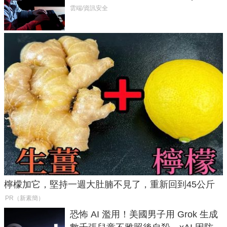
癱瘓全球！
雲端/資訊安全
檸檬加它，堅持一週大肚腩不見了，重新回到45公斤
PR（新素簡）
恐怖 AI 濫用！美國男子用 Grok 生成