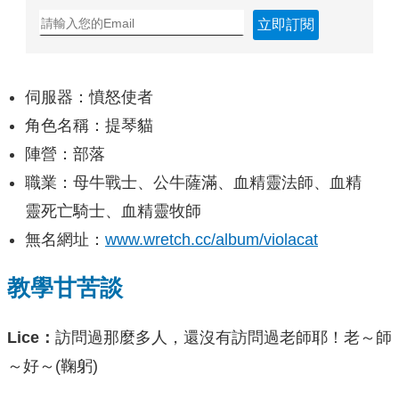
立即訂閱
伺服器：憤怒使者
角色名稱：提琴貓
陣營：部落
職業：母牛戰士、公牛薩滿、血精靈法師、血精
靈死亡騎士、血精靈牧師
無名網址：
www.wretch.cc/album/violacat
教學甘苦談
Lice
：
訪問過那麼多人，還沒有訪問過老師耶！老～師
～好～(鞠躬)