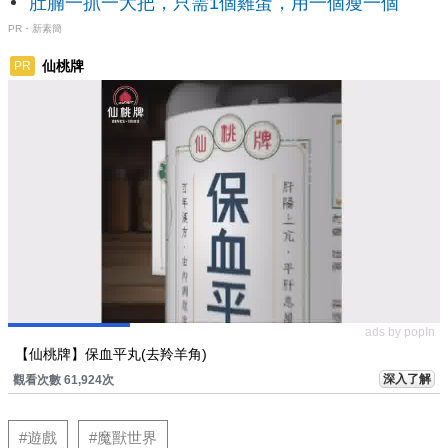
肚腩一抓一大把，只需1個雞蛋，用一個瘦一個
PR・新素簡
仙桃牌
PR
ads by popIn
【仙桃牌】保血平丸(去羚羊角)
深入了解
觀看次數 61,924次
#遊戲
#魔獸世界