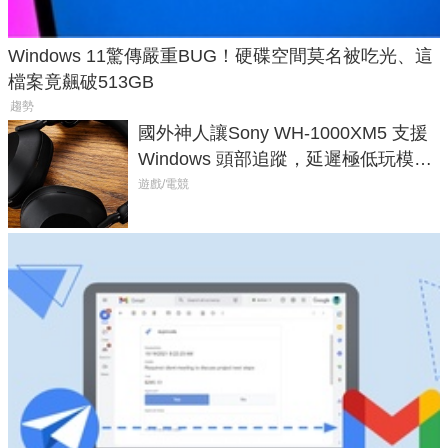
Windows 11驚傳嚴重BUG！硬碟空間莫名被吃光、這
檔案竟飆破513GB
趨勢
國外神人讓Sony WH-1000XM5 支援
Windows 頭部追蹤，延遲極低玩模擬
飛行超有感
遊戲/電競