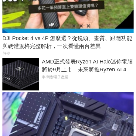
DJI Pocket 4 vs 4P 怎麼選？從鏡頭、畫質、跟隨功能
與硬體規格完整解析，一次看懂兩台差異
評測
AMD正式發表Ryzen AI Halo迷你電腦
將於9月上市，未來將推Ryzen AI 400
Max系列處理器與對應升級版
半導體/電子產業