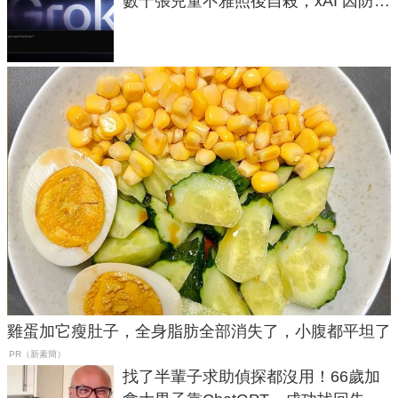
數千張兒童不雅照後自殺，xAI 因防護
失靈與不配合警方遭起訴
雞蛋加它瘦肚子，全身脂肪全部消失了，小腹都平坦了
PR（新素簡）
找了半輩子求助偵探都沒用！66歲加