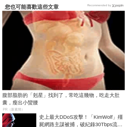
Recommended by
您也可能喜歡這些文章
腹部脂肪的「剋星」找到了，常吃這幾物，吃走大肚
囊，瘦出小蠻腰
PR（新素簡）
史上最大DDoS攻擊！「KimWolf」殭
屍網路主謀被捕，破紀錄30Tbps流量