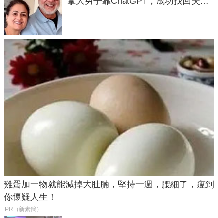
拿大男子靠ChatGPT，成功找回失散
50年家人
雞蛋加一物就能減掉大肚腩，堅持一週，腰細了，瘦到
你懷疑人生！
PR（新素簡）