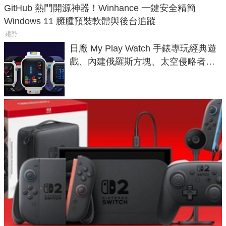
GitHub 熱門開源神器！Winhance 一鍵安全精簡
Windows 11 臃腫預裝軟體與後台追蹤
趨勢
日廠 My Play Watch 手錶專玩經典遊
戲、內建俄羅斯方塊、太空侵略者，
不過竟然不能連手機？