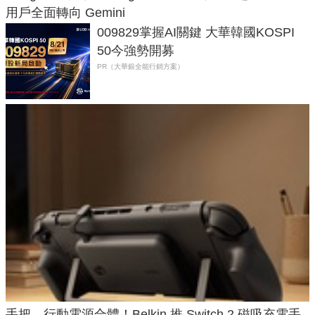
用戶全面轉向 Gemini
009829掌握AI關鍵 大華韓國KOSPI
50今強勢開募
PR（大華銀全能行銷方案）
手把、行動電源合體！Belkin 推 Switch 2 磁吸充電手