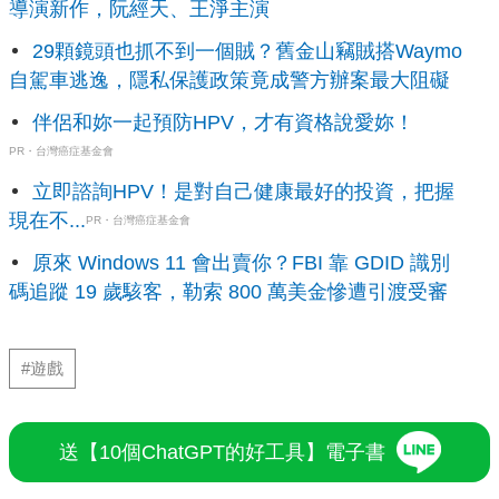
導演新作，阮經天、王淨主演
29顆鏡頭也抓不到一個賊？舊金山竊賊搭Waymo
自駕車逃逸，隱私保護政策竟成警方辦案最大阻礙
伴侶和妳一起預防HPV，才有資格說愛妳！
PR・台灣癌症基金會
立即諮詢HPV！是對自己健康最好的投資，把握
現在不...
PR・台灣癌症基金會
原來 Windows 11 會出賣你？FBI 靠 GDID 識別
碼追蹤 19 歲駭客，勒索 800 萬美金慘遭引渡受審
#遊戲
送【10個ChatGPT的好工具】電子書