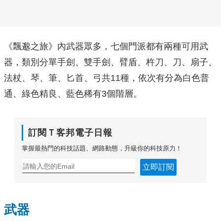
《飄邈之旅》內武器眾多，七個門派都有兩種可用武
器，類別分單手劍、雙手劍、臂盾、杵刀、刀、扇子、
法杖、琴、筆、匕首、弓共11種，依次有分為白色普
通、綠色精良、藍色稀有3個階層。
訂閱Ｔ客邦電子日報
掌握最熱門的科技話題、網路動態，升級你的科技原力！
立即訂閱
武器