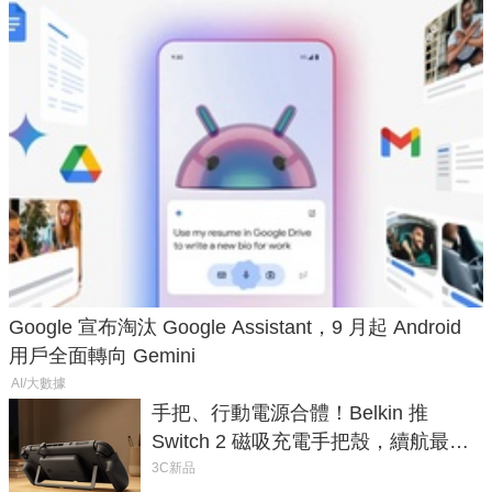
Google 宣布淘汰 Google Assistant，9 月起 Android
用戶全面轉向 Gemini
AI/大數據
手把、行動電源合體！Belkin 推
Switch 2 磁吸充電手把殼，續航最高
延長 1.5 倍
3C新品