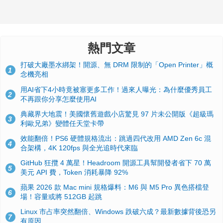
熱門文章
打破大廠墨水綁架！開源、無 DRM 限制的「Open Printer」概
1
念機亮相
用AI省下4小時竟被塞更多工作！過來人曝光：為什麼優秀員工
2
不再跟你分享怎麼使用AI
典藏界大地震！美國懷舊遊戲小店驚見 97 片未公開版《超級瑪
3
利歐兄弟》變體任天堂卡帶
效能翻倍！PS6 硬體規格流出：跳過四代改用 AMD Zen 6c 混
4
合架構，4K 120fps 與全光追時代來臨
GitHub 狂攬 4 萬星！Headroom 開源工具幫開發者省下 70 萬
5
美元 API 費，Token 消耗暴降 92%
蘋果 2026 款 Mac mini 規格爆料：M6 與 M5 Pro 異色搭檔登
6
場！容量或將 512GB 起跳
Linux 市占率突然翻倍、Windows 跌破六成？最新數據背後恐另
7
有原因