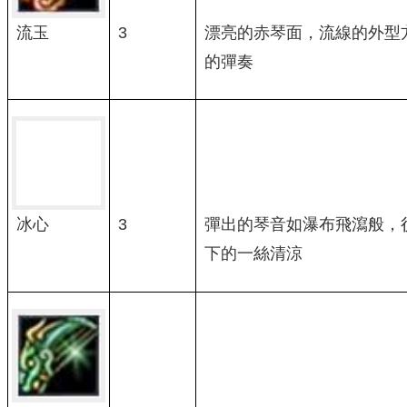
流玉
3
漂亮的赤琴面，流線的外型
的彈奏
3
彈出的琴音如瀑布飛瀉般，
冰心
下的一絲清涼