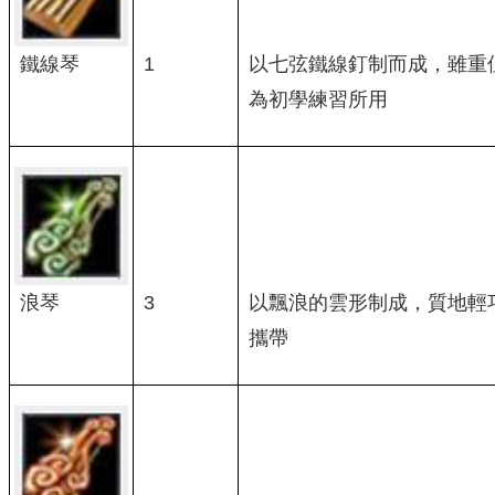
鐵線琴
1
以七弦鐵線釘制而成，雖重
為初學練習所用
3
以飄浪的雲形制成，質地輕
浪琴
攜帶