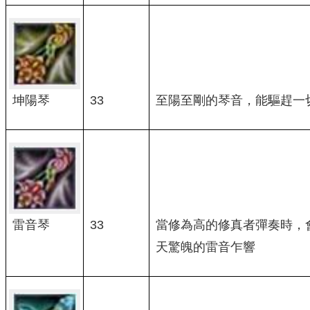
坤陽琴
33
至陽至剛的琴音，能驅趕一
雷音琴
33
當修為高的修真者彈奏時，
天驚魄的雷音乍響