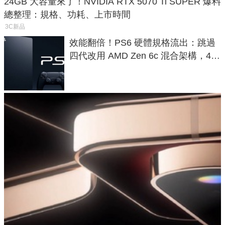
24GB 大容量來了！NVIDIA RTX 5070 Ti SUPER 爆料
總整理：規格、功耗、上市時間
3C新品
效能翻倍！PS6 硬體規格流出：跳過
四代改用 AMD Zen 6c 混合架構，4K
120fps 與全光追時代來臨