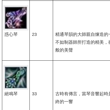
惑心琴
23
精通琴韻的大師親自煉造的
不如制器師所打造的精美，
般的美聲
絕鳴琴
33
古時有傳言，當琴音響起時
終的一響