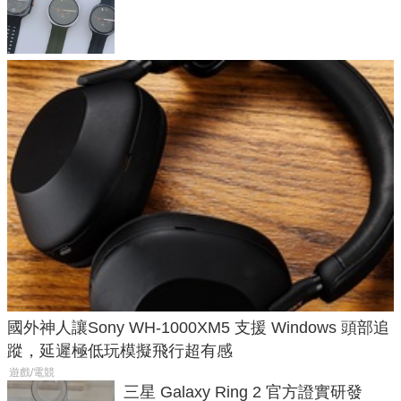
導航功能
國外神人讓Sony WH-1000XM5 支援 Windows 頭部追
蹤，延遲極低玩模擬飛行超有感
遊戲/電競
三星 Galaxy Ring 2 官方證實研發