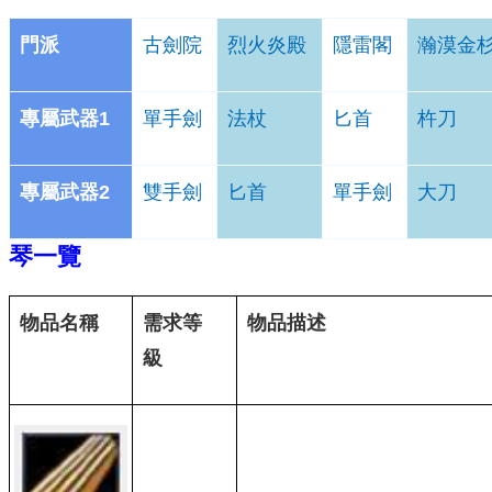
門派
古劍院
烈火炎殿
隱雷閣
瀚漠金
專屬武器1
單手劍
法杖
匕首
杵刀
專屬武器2
雙手劍
匕首
單手劍
大刀
琴一覽
物品名稱
需求等
物品描述
級