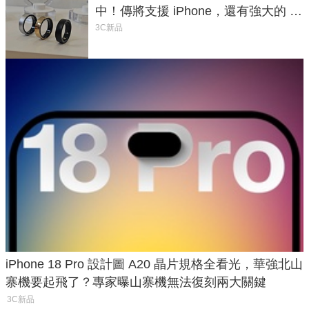
中！傳將支援 iPhone，還有強大的 AI
與智慧家電連動功能
3C新品
iPhone 18 Pro 設計圖 A20 晶片規格全看光，華強北山
寨機要起飛了？專家曝山寨機無法復刻兩大關鍵
3C新品