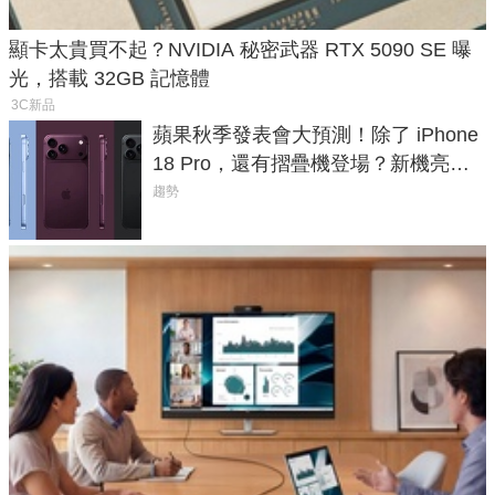
顯卡太貴買不起？NVIDIA 秘密武器 RTX 5090 SE 曝
光，搭載 32GB 記憶體
3C新品
蘋果秋季發表會大預測！除了 iPhone
18 Pro，還有摺疊機登場？新機亮點
預測一次看
趨勢