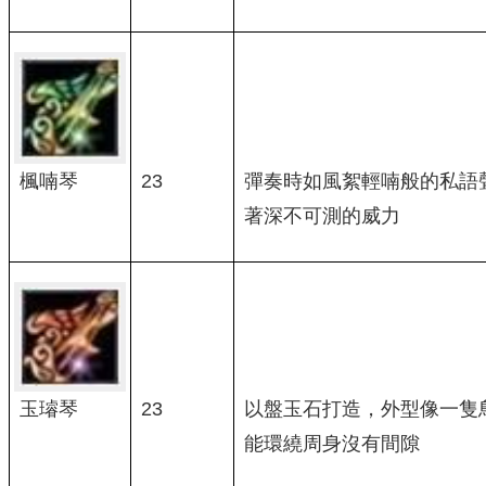
楓喃琴
23
彈奏時如風絮輕喃般的私語
著深不可測的威力
玉璿琴
23
以盤玉石打造，外型像一隻
能環繞周身沒有間隙