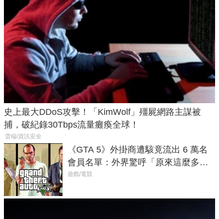
史上最大DDoS攻擊！「KimWolf」殭屍網路主謀被
捕，破紀錄30Tbps流量癱瘓全球！
雲端/資訊安全
《GTA 5》外掛商遭駭竟流出 6 萬名
會員名單：外界驚呼「原來這麼多人
在開掛！」
遊戲/電競