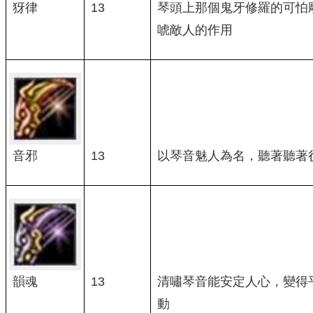
犽律
13
琴頭上那個鬼牙修羅的可怕
唬敵人的作用
音邪
13
以琴音魅人為名，聽著聽著
韻魂
13
清嘯琴音能安定人心，變得
動