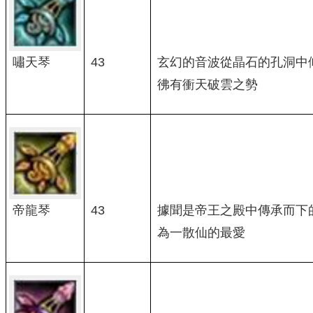
嘯天琴
43
玄幻的音波從晶石的孔洞中
彿有衝天破雲之勢
帝龍琴
43
據聞是帝王之殿中傳承而下
為一散仙的最愛