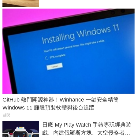
GitHub 熱門開源神器！Winhance 一鍵安全精簡
Windows 11 臃腫預裝軟體與後台追蹤
趨勢
日廠 My Play Watch 手錶專玩經典遊
戲、內建俄羅斯方塊、太空侵略者，