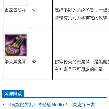
53
連綿不斷的尖銳琴音，一聲
雷霆音裂琴
並帶有真元力和雷電的攻擊
擎天滅魔琴
53
佛宗秘寶的滅魔琴，是黑魔
有神奇且不可思議的能量
延伸閱讀
《沉默的審判》將登陸 Netflix！《周處除三害》