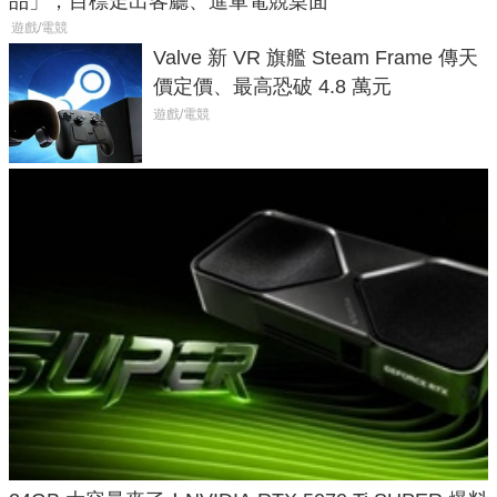
品」，目標走出客廳、進軍電競桌面
遊戲/電競
Valve 新 VR 旗艦 Steam Frame 傳天
價定價、最高恐破 4.8 萬元
遊戲/電競