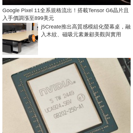
Google Pixel 11全系規格流出！搭載Tensor G6晶片且
入手價調漲至899美元
j5Create推出高質感模組化螢幕桌，融
入木紋、磁吸元素兼顧美觀與實用