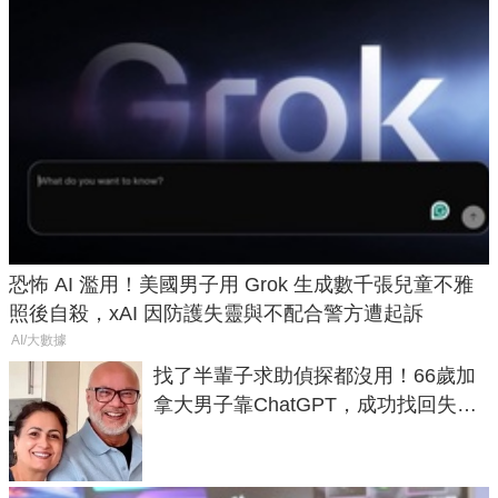
恐怖 AI 濫用！美國男子用 Grok 生成數千張兒童不雅
照後自殺，xAI 因防護失靈與不配合警方遭起訴
AI/大數據
找了半輩子求助偵探都沒用！66歲加
拿大男子靠ChatGPT，成功找回失散
50年家人