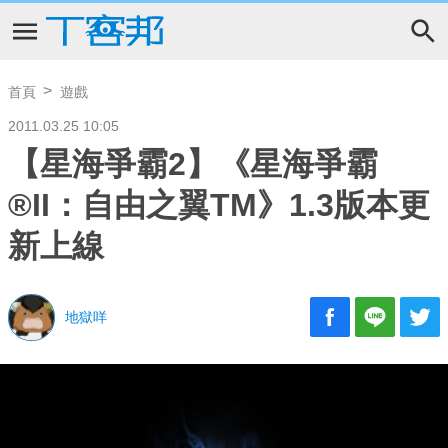
首頁
遊戲
2011.03.25 10:05
【星海爭霸2】《星海爭霸
®II：自由之翼TM》1.3版本更
新上線
地獄咩