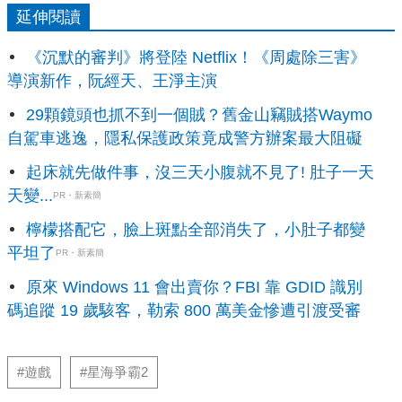
延伸閱讀
《沉默的審判》將登陸 Netflix！《周處除三害》
導演新作，阮經天、王淨主演
29顆鏡頭也抓不到一個賊？舊金山竊賊搭Waymo
自駕車逃逸，隱私保護政策竟成警方辦案最大阻礙
起床就先做件事，沒三天小腹就不見了! 肚子一天
天變...
PR・新素簡
檸檬搭配它，臉上斑點全部消失了，小肚子都變
平坦了
PR・新素簡
原來 Windows 11 會出賣你？FBI 靠 GDID 識別
碼追蹤 19 歲駭客，勒索 800 萬美金慘遭引渡受審
#遊戲
#星海爭霸2