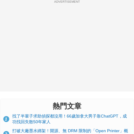
ADVERTISEMENT
熱門文章
找了半輩子求助偵探都沒用！66歲加拿大男子靠ChatGPT，成
1
功找回失散50年家人
打破大廠墨水綁架！開源、無 DRM 限制的「Open Printer」概
2