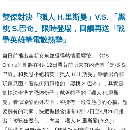
雙傑對決
「獵人 H.里斯曼」V.S. 「黑
桃 S.巴奇」限時登場，回饋再送「戰
爭英雄筆電散熱墊」
自日前推出全新女角並獲得熱情迴響後，《CS
Online》即將在4月12日帶著前所未有的造型「黑桃 S.
巴奇」和反恐小組精英「獵人 H.里斯曼」嶄新男角和
玩家見面！看似街頭風格的「黑桃 S.巴奇」，其實是
個槍法奇準的恐怖份子；戴著帽子的「獵人 H.里斯
曼」看似冷酷的外表下，卻擁有一顆最熱心的心腸。想
要擁有的玩家，快把握機會擁有4月12日至4月26日推
出「嗜殺狂魔包」，內含「獵人 H.里斯曼(永久)」、