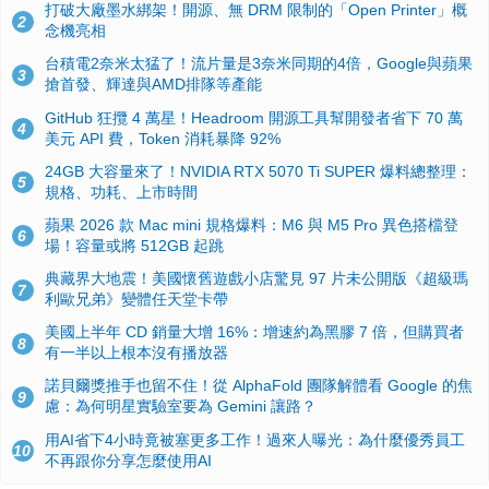
打破大廠墨水綁架！開源、無 DRM 限制的「Open Printer」概
2
念機亮相
台積電2奈米太猛了！流片量是3奈米同期的4倍，Google與蘋果
3
搶首發、輝達與AMD排隊等產能
GitHub 狂攬 4 萬星！Headroom 開源工具幫開發者省下 70 萬
4
美元 API 費，Token 消耗暴降 92%
24GB 大容量來了！NVIDIA RTX 5070 Ti SUPER 爆料總整理：
5
規格、功耗、上市時間
蘋果 2026 款 Mac mini 規格爆料：M6 與 M5 Pro 異色搭檔登
6
場！容量或將 512GB 起跳
典藏界大地震！美國懷舊遊戲小店驚見 97 片未公開版《超級瑪
7
利歐兄弟》變體任天堂卡帶
美國上半年 CD 銷量大增 16%：增速約為黑膠 7 倍，但購買者
8
有一半以上根本沒有播放器
諾貝爾獎推手也留不住！從 AlphaFold 團隊解體看 Google 的焦
9
慮：為何明星實驗室要為 Gemini 讓路？
用AI省下4小時竟被塞更多工作！過來人曝光：為什麼優秀員工
10
不再跟你分享怎麼使用AI