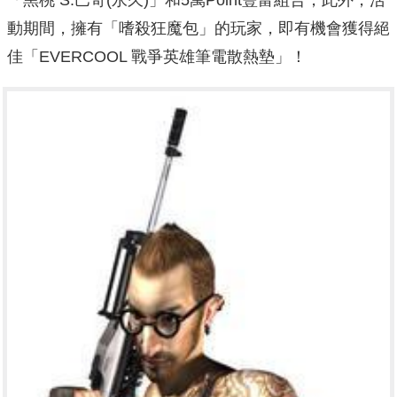
「黑桃 S.巴奇(永久)」和5萬Point豐富組合，此外，活
動期間，擁有「嗜殺狂魔包」的玩家，即有機會獲得絕
佳「EVERCOOL 戰爭英雄筆電散熱墊」！