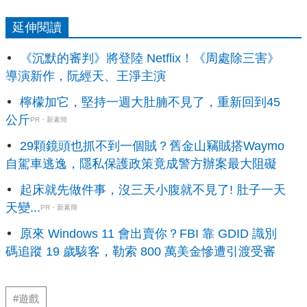
延伸閱讀
《沉默的審判》將登陸 Netflix！《周處除三害》
導演新作，阮經天、王淨主演
檸檬加它，堅持一週大肚腩不見了，重新回到45
公斤
PR・新素簡
29顆鏡頭也抓不到一個賊？舊金山竊賊搭Waymo
自駕車逃逸，隱私保護政策竟成警方辦案最大阻礙
起床就先做件事，沒三天小腹就不見了! 肚子一天
天變...
PR・新素簡
原來 Windows 11 會出賣你？FBI 靠 GDID 識別
碼追蹤 19 歲駭客，勒索 800 萬美金慘遭引渡受審
#遊戲