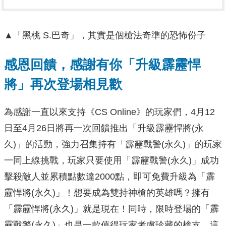
▲「黑桃 S.巴奇」，其實是個槍法奇準的恐怖份子
感恩回饋，感謝有你「升級霹靂悍
將」再次登場相見歡
為感謝一直以來支持《CS Online》的玩家們，4月12
日至4月26日將再一次回饋推出「升級霹靂悍將(永
久)」的活動，強力召集持有「霹靂戰警(永久)」的玩家
一同上線挑戰，玩家只要使用「霹靂戰警(永久)」成功
擊殺敵人並累積點數達2000點，即可免費升級為「霹
靂悍將(永久)」！想要成為雙持神槍的英雄嗎？擁有
「霹靂悍將(永久)」就是現在！同時，限時登場的「霹
靂戰警(永久)」也是一款值得玩家考慮珍藏的槍支，這