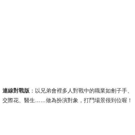
連線對戰版
：以兄弟會裡多人對戰中的職業如劊子手、
交際花、醫生……做為扮演對象，打鬥場景很到位喔！