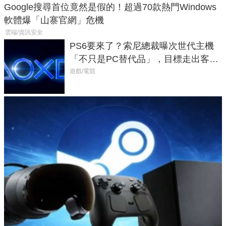
Google搜尋首位竟然是假的！超過70款熱門Windows
軟體爆「山寨官網」危機
雲端/資訊安全
PS6要來了？索尼總裁曝次世代主機
「不只是PC替代品」，目標走出客
廳、進軍電競桌面
遊戲/電競