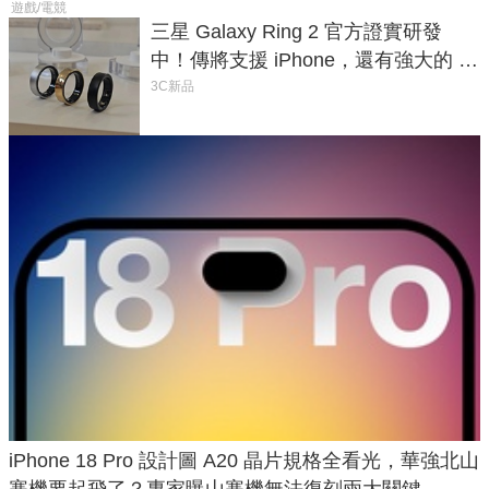
遊戲/電競
三星 Galaxy Ring 2 官方證實研發
中！傳將支援 iPhone，還有強大的 AI
與智慧家電連動功能
3C新品
iPhone 18 Pro 設計圖 A20 晶片規格全看光，華強北山