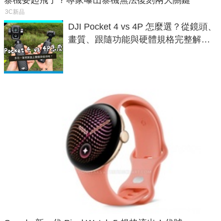
寨機要起飛了？專家曝山寨機無法復刻兩大關鍵
3C新品
DJI Pocket 4 vs 4P 怎麼選？從鏡頭、
畫質、跟隨功能與硬體規格完整解
析，一次看懂兩台差異