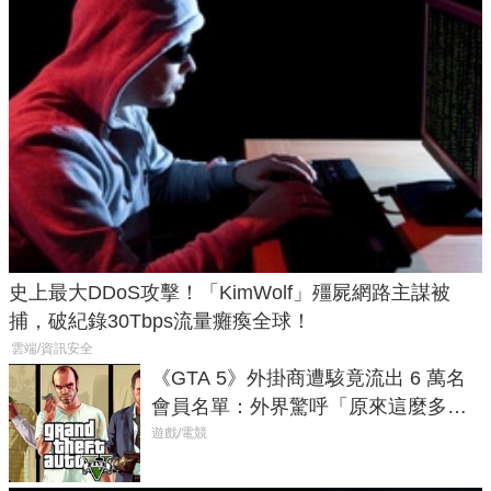
史上最大DDoS攻擊！「KimWolf」殭屍網路主謀被
捕，破紀錄30Tbps流量癱瘓全球！
雲端/資訊安全
《GTA 5》外掛商遭駭竟流出 6 萬名
會員名單：外界驚呼「原來這麼多人
在開掛！」
遊戲/電競