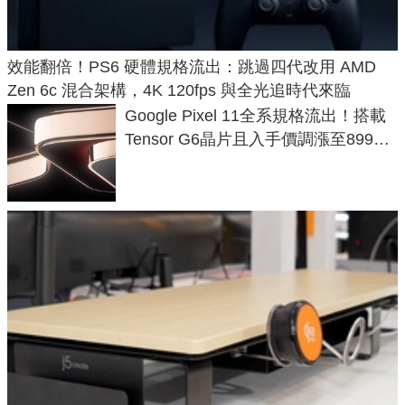
效能翻倍！PS6 硬體規格流出：跳過四代改用 AMD
Zen 6c 混合架構，4K 120fps 與全光追時代來臨
Google Pixel 11全系規格流出！搭載
Tensor G6晶片且入手價調漲至899美
元