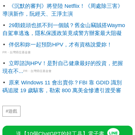
《沉默的審判》將登陸 Netflix！《周處除三害》
導演新作，阮經天、王淨主演
29顆鏡頭也抓不到一個賊？舊金山竊賊搭Waymo
自駕車逃逸，隱私保護政策竟成警方辦案最大阻礙
伴侶和妳一起預防HPV，才有資格說愛妳！
PR・台灣癌症基金會
立即諮詢HPV！是對自己健康最好的投資，把握
現在不...
PR・台灣癌症基金會
原來 Windows 11 會出賣你？FBI 靠 GDID 識別
碼追蹤 19 歲駭客，勒索 800 萬美金慘遭引渡受審
#遊戲
送【10個ChatGPT的好工具】電子書