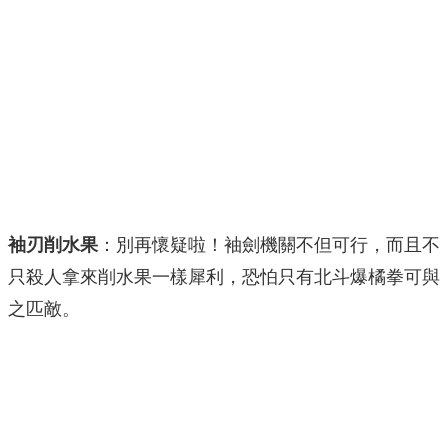
袖刃削水果
：別再懷疑啦！袖劍機關不但可行，而且不
只殺人拿來削水果一樣犀利，恐怕只有北斗爆橘拳可與
之匹敵。