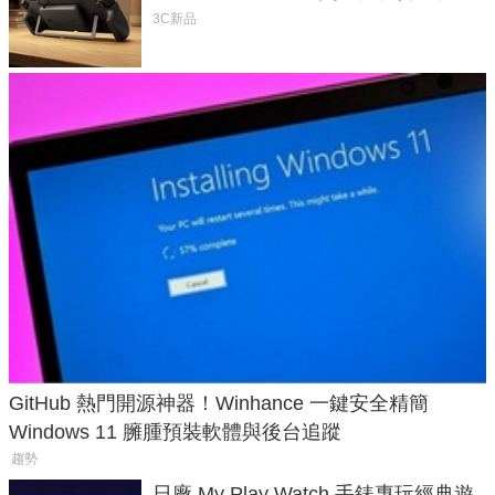
延長 1.5 倍
3C新品
GitHub 熱門開源神器！Winhance 一鍵安全精簡
Windows 11 臃腫預裝軟體與後台追蹤
趨勢
日廠 My Play Watch 手錶專玩經典遊