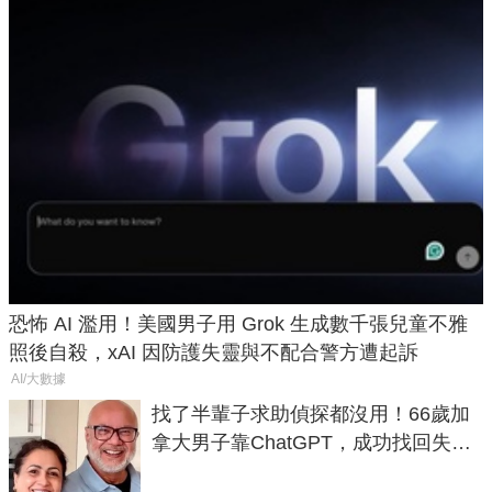
恐怖 AI 濫用！美國男子用 Grok 生成數千張兒童不雅
照後自殺，xAI 因防護失靈與不配合警方遭起訴
AI/大數據
找了半輩子求助偵探都沒用！66歲加
拿大男子靠ChatGPT，成功找回失散
50年家人