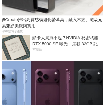
j5Create推出高質感模組化螢幕桌，融入木紋、磁吸元
素兼顧美觀與實用
半導體/電子產業
顯卡太貴買不起？NVIDIA 秘密武器
RTX 5090 SE 曝光，搭載 32GB 記憶
體
3C新品