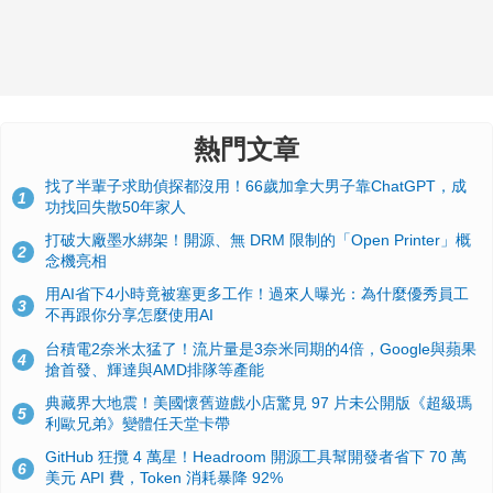
熱門文章
找了半輩子求助偵探都沒用！66歲加拿大男子靠ChatGPT，成
1
功找回失散50年家人
打破大廠墨水綁架！開源、無 DRM 限制的「Open Printer」概
2
念機亮相
用AI省下4小時竟被塞更多工作！過來人曝光：為什麼優秀員工
3
不再跟你分享怎麼使用AI
台積電2奈米太猛了！流片量是3奈米同期的4倍，Google與蘋果
4
搶首發、輝達與AMD排隊等產能
典藏界大地震！美國懷舊遊戲小店驚見 97 片未公開版《超級瑪
5
利歐兄弟》變體任天堂卡帶
GitHub 狂攬 4 萬星！Headroom 開源工具幫開發者省下 70 萬
6
美元 API 費，Token 消耗暴降 92%