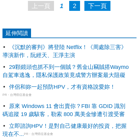
上一頁
1
2
下一頁
延伸閱讀
《沉默的審判》將登陸 Netflix！《周處除三害》
導演新作，阮經天、王淨主演
29顆鏡頭也抓不到一個賊？舊金山竊賊搭Waymo
自駕車逃逸，隱私保護政策竟成警方辦案最大阻礙
伴侶和妳一起預防HPV，才有資格說愛妳！
PR・台灣癌症基金會
原來 Windows 11 會出賣你？FBI 靠 GDID 識別
碼追蹤 19 歲駭客，勒索 800 萬美金慘遭引渡受審
立即諮詢HPV！是對自己健康最好的投資，把握
現在不...
PR・台灣癌症基金會