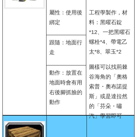
屬性：使用後
工程學製作，材
綁定
料：黑曜石錠
*12、一把黑曜石
螺栓*4、帶電乙
跟隨：地面行
太*8、翠玉*2
走
圖樣可以找荊棘
動作：放置在
谷海角的「奧格
地面時會有用
索普・奧布諾提
右後腳抓臉的
斯」或是達拉然
動作
的「芬朵・嘯
汽」學習即可