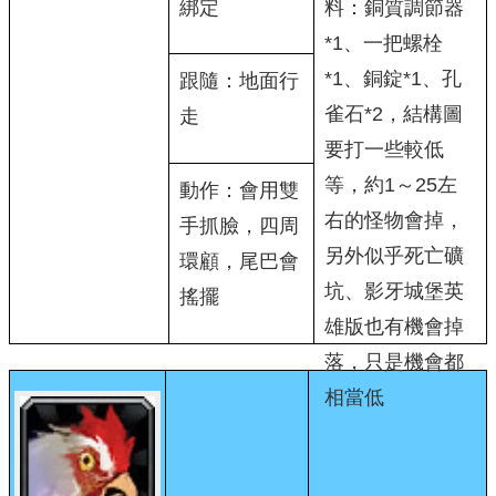
綁定
料：銅質調節器
*1、一把螺栓
*1、銅錠*1、孔
跟隨：地面行
雀石*2，結構圖
走
要打一些較低
等，約1～25左
動作：會用雙
右的怪物會掉，
手抓臉，四周
另外似乎死亡礦
環顧，尾巴會
坑、影牙城堡英
搖擺
雄版也有機會掉
落，只是機會都
相當低