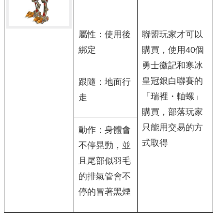
屬性：使用後
聯盟玩家才可以
綁定
購買，使用40個
勇士徽記和寒冰
皇冠銀白聯賽的
跟隨：地面行
「瑞裡・軸螺」
走
購買，部落玩家
只能用交易的方
動作：身體會
式取得
不停晃動，並
且尾部似羽毛
的排氣管會不
停的冒著黑煙