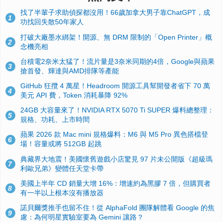
找了半輩子求助偵探都沒用！66歲加拿大男子靠ChatGPT，成
1
功找回失散50年家人
打破大廠墨水綁架！開源、無 DRM 限制的「Open Printer」概
2
念機亮相
台積電2奈米太猛了！流片量是3奈米同期的4倍，Google與蘋果
3
搶首發、輝達與AMD排隊等產能
GitHub 狂攬 4 萬星！Headroom 開源工具幫開發者省下 70 萬
4
美元 API 費，Token 消耗暴降 92%
24GB 大容量來了！NVIDIA RTX 5070 Ti SUPER 爆料總整理：
5
規格、功耗、上市時間
蘋果 2026 款 Mac mini 規格爆料：M6 與 M5 Pro 異色搭檔登
6
場！容量或將 512GB 起跳
典藏界大地震！美國懷舊遊戲小店驚見 97 片未公開版《超級瑪
7
利歐兄弟》變體任天堂卡帶
美國上半年 CD 銷量大增 16%：增速約為黑膠 7 倍，但購買者
8
有一半以上根本沒有播放器
諾貝爾獎推手也留不住！從 AlphaFold 團隊解體看 Google 的焦
9
慮：為何明星實驗室要為 Gemini 讓路？