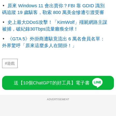
原來 Windows 11 會出賣你？FBI 靠 GDID 識別
碼追蹤 19 歲駭客，勒索 800 萬美金慘遭引渡受審
史上最大DDoS攻擊！「KimWolf」殭屍網路主謀
被捕，破紀錄30Tbps流量癱瘓全球！
《GTA 5》外掛商遭駭竟流出 6 萬名會員名單：
外界驚呼「原來這麼多人在開掛！」
#遊戲
送【10個ChatGPT的好工具】電子書
ADVERTISEMENT