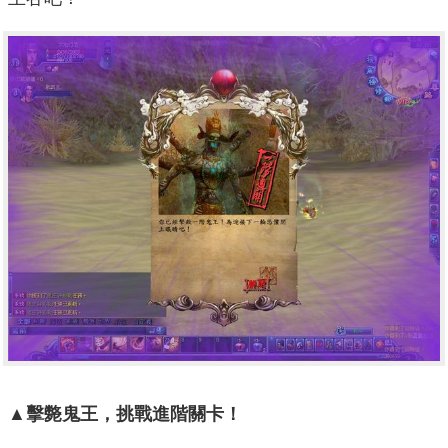
▲擊斃鬼王，挑戰進階關卡！