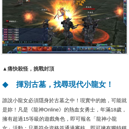
▲
痛快殺怪，挑戰封頂
◆
揮別古墓，找尋現代小龍女！
誰說小龍女必須隱身於古墓之中！現實中的她，可能就
是妳！凡是《龍神Online》的熱血女勇士，年滿18歲，
擁有超過15等級的遊戲角色，即可報名「龍神小龍
女」活動；只要符合資格並通過審核，即可擁有獨特稱