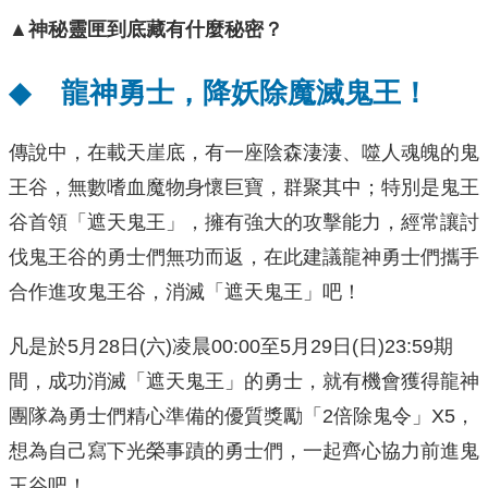
▲神秘靈匣到底藏有什麼秘密？
◆
龍神勇士，降妖除魔滅鬼王！
傳說中，在載天崖底，有一座陰森淒淒、噬人魂魄的鬼
王谷，無數嗜血魔物身懷巨寶，群聚其中；特別是鬼王
谷首領「遮天鬼王」，擁有強大的攻擊能力，經常讓討
伐鬼王谷的勇士們無功而返，在此建議龍神勇士們攜手
合作進攻鬼王谷，消滅「遮天鬼王」吧！
凡是於5月28日(六)凌晨00:00至5月29日(日)23:59期
間，成功消滅「遮天鬼王」的勇士，就有機會獲得龍神
團隊為勇士們精心準備的優質獎勵「2倍除鬼令」X5，
想為自己寫下光榮事蹟的勇士們，一起齊心協力前進鬼
王谷吧！