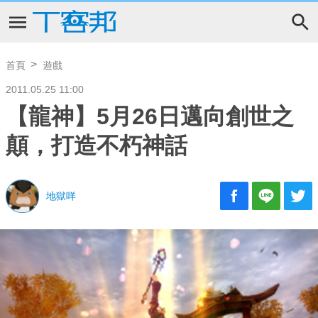
首頁
遊戲
2011.05.25 11:00
【龍神】5月26日邁向創世之
顛，打造不朽神話
地獄咩