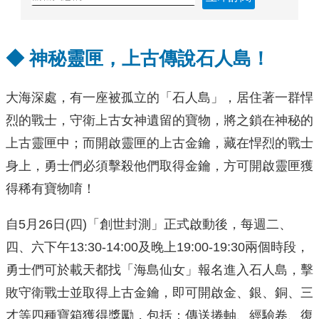
◆
神秘靈匣，上古傳說石人島！
大海深處，有一座被孤立的「石人島」，居住著一群悍
烈的戰士，守衛上古女神遺留的寶物，將之鎖在神秘的
上古靈匣中；而開啟靈匣的上古金鑰，藏在悍烈的戰士
身上，勇士們必須擊殺他們取得金鑰，方可開啟靈匣獲
得稀有寶物唷！
自5月26日(四)「創世封測」正式啟動後，每週二、
四、六下午13:30-14:00及晚上19:00-19:30兩個時段，
勇士們可於載天都找「海島仙女」報名進入石人島，擊
敗守衛戰士並取得上古金鑰，即可開啟金、銀、銅、三
才等四種寶箱獲得獎勵，包括：傳送捲軸、經驗卷、復