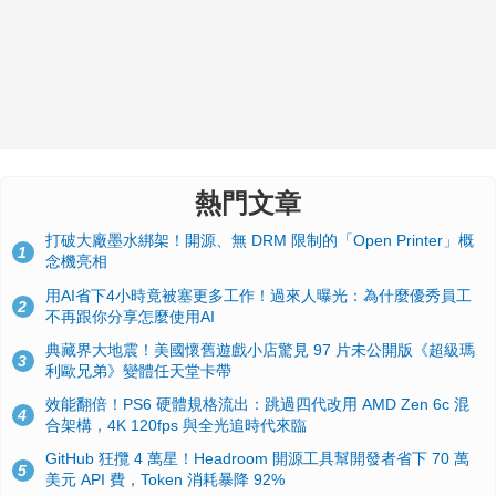
熱門文章
打破大廠墨水綁架！開源、無 DRM 限制的「Open Printer」概
1
念機亮相
用AI省下4小時竟被塞更多工作！過來人曝光：為什麼優秀員工
2
不再跟你分享怎麼使用AI
典藏界大地震！美國懷舊遊戲小店驚見 97 片未公開版《超級瑪
3
利歐兄弟》變體任天堂卡帶
效能翻倍！PS6 硬體規格流出：跳過四代改用 AMD Zen 6c 混
4
合架構，4K 120fps 與全光追時代來臨
GitHub 狂攬 4 萬星！Headroom 開源工具幫開發者省下 70 萬
5
美元 API 費，Token 消耗暴降 92%