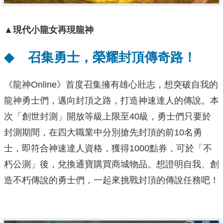
▲現代小龍女再現龍神
◆
召集勇士，榮耀封頂傳奇路！
《龍神Online》首度召集擁有雄心壯志，想突破自我的
龍神勇士們，邁向封頂之路，打造神速達人的傳說。本
次「創世封測」開放等級上限至40級，勇士們只要於
封測期間，在四大職業中分別搶先封頂的前10名勇
士，即符合神速達人資格，獲得1000點券，可於「不
朽公測」後，兌換通寶購買商城物品。想證明自我、創
造不朽傳說的勇士們，一起來挑戰封頂的傳說任務吧！