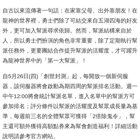
自古以來流傳著一句話：在家靠父母、出外靠朋友！在
龍神的世界裡，勇士們除了可結交來自五湖四海的好友
外，更可加入幫派尋求依歸。然而，幫派結構來自於
人，所以勇士們扮演的角色非常重要，除了定期執行幫
派任務外，更要團結合作提升幫派的活耀度，才可躍升
為龍神世界中的「第一大幫派」！
自5月26日(四)「創世封測」起，每開放一個新伺服
器，該伺服器將會啟動為期四周的幫派排名活動。週一
中午12:00將會統計幫派名單，進入名單中的幫派方可
參加排名；評分條件以幫派的活耀度及幫眾成長量為基
準，每週前三名的全體幫眾可獲得「2倍除鬼令」，幫
主還可額外獲得高額點券來為幫會創造福利！詳細活動
說明請參考官方網站。