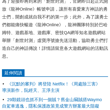
為了迎接即將到來的「創世封測」，官網即日起正式開
放《龍神Online》帳號申請，讓所有喜愛東方神話的勇
士們，開創成就自我不朽的第一步；此外，為了讓勇士
們都能痛快暢遊《龍神Online》，龍神團隊特別於巴哈
姆特、遊戲基地、遊戲庫、密技QA網等知名遊戲網站
舉辦「創世封測」虛寶序號搶先送活動，協助勇士們打
造自己的神話傳說！詳情請留意各大遊戲網站的活動訊
息。
延伸閱讀
《沉默的審判》將登陸 Netflix！《周處除三害》
導演新作，阮經天、王淨主演
29顆鏡頭也抓不到一個賊？舊金山竊賊搭Waymo
自駕車逃逸，隱私保護政策竟成警方辦案最大阻礙