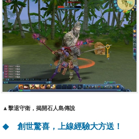
▲
擊退守衛，揭開石人島傳說
◆
創世驚喜，上線經驗大方送！