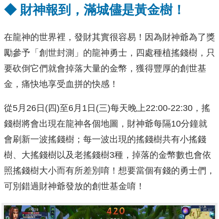
◆
財神報到，滿城儘是黃金樹！
在龍神的世界裡，發財其實很容易！因為財神爺為了獎
勵參予「創世封測」的龍神勇士，四處種植搖錢樹，只
要砍倒它們就會掉落大量的金幣，獲得豐厚的創世基
金，痛快地享受血拼的快感！
從5月26日(四)至6月1日(三)每天晚上22:00-22:30，搖
錢樹將會出現在龍神各個地圖，財神爺每隔10分鐘就
會刷新一波搖錢樹；每一波出現的搖錢樹共有小搖錢
樹、大搖錢樹以及老搖錢樹3種，掉落的金幣數也會依
照搖錢樹大小而有所差別唷！想要當個有錢的勇士們，
可別錯過財神爺發放的創世基金唷！