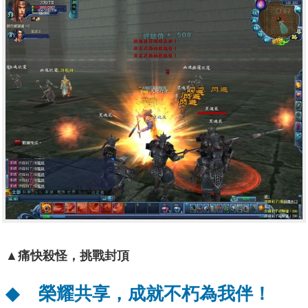
▲
痛快殺怪，挑戰封頂
◆
榮耀共享，成就不朽為我伴！