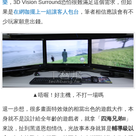
樂
，3D Vision Surround恐怕很難滿足這個需求，但如
果是
在網咖擺上一組讓客人包台
，筆者相信應該會有不
少玩家願意出錢。
▲唔喔！好主機，不打一場嗎
退一步想，很多畫面特效做的相當出色的遊戲大作，本
身就不是設計給全年齡的遊戲者，就拿「
四海兄弟II
」
來說，扯到黑道恩怨情仇，光故事本身就算是
輔導級以