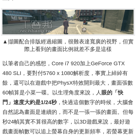
▲擷圖配合排版經過縮圖，很難表達寬廣的視野，但實
際上看到的畫面比例就差不多是這樣
以筆者自己的感想，Core i7 920加上GeForce GTX
480 SLI，要對付5760 x 1080解析度，事實上綽綽有
餘，還可以在遊戲中把PhysX特效開到最大，畫面張數
60幀算是小菜一碟。以生理角度來說，人
眼的「快
門」速度大約是1/24秒
，快過這個數字的時候，大腦會
自然認為畫面是連續的，而不是一張一張的畫面。但每
秒24幀其實不算很高的數字，以3D遊戲來說，最好遊
戲畫面幀數可以追上螢幕自身的更新頻率，若螢幕更新