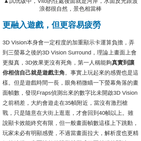
▲試玩版中，Vito的住處後面就是河岸，水面反光跟波
浪都很自然，景色相當棒
更融入遊戲，但更容易疲勞
3D Vision本身會一定程度的加重顯示卡運算負擔，弄
到三螢幕之後的3D Vision Surround，理論上畫面上會
更擬真，3D效果更沒有死角，第一人稱能夠
真實到讓
你相信自己就是遊戲主角
。事實上玩起來的感覺也是這
樣。但是遊戲時間一長，眼角稍微瞄一下螢幕角落的畫
面幀數，發現Fraps偵測出來的數字比未開啟3D Vision
之前稍差，大約會遊走在35幀附近，當沒有激烈槍
戰，只是隨意在大街上逛逛，才會回到40幀以上。雖
說顯卡效能終究有限，但一般畫面幀數這樣上下跳動，
玩家未必有明顯感覺，不過當畫面拉大，解析度也更精