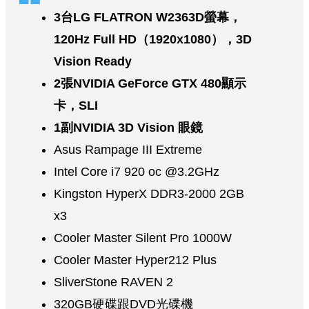
3台LG FLATRON W2363D螢幕，
120Hz Full HD（1920x1080），3D
Vision Ready
2張NVIDIA GeForce GTX 480顯示
卡，SLI
1副NVIDIA 3D Vision 眼鏡
Asus Rampage III Extreme
Intel Core i7 920 oc @3.2GHz
Kingston HyperX DDR3-2000 2GB
x3
Cooler Master Silent Pro 1000W
Cooler Master Hyper212 Plus
SliverStone RAVEN 2
320GB硬碟跟DVD光碟機