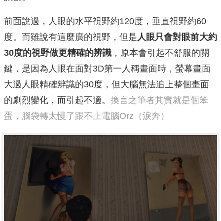
前面說過，人眼的水平視野約120度，垂直視野約60
度。而雖說有這麼廣的視野，但是
人眼只會對眼前大約
30度的視野做更精確的辨識
，原本會引起不舒服的關
鍵，是因為人眼在面對3D第一人稱畫面時，螢幕畫面
大過人眼精確辨識的30度，但大腦無法追上整個畫面
的劇烈變化，而引起不適。
換言之筆者其實就是個笨
蛋，腦袋轉太慢了跟不上電腦Orz（淚奔）