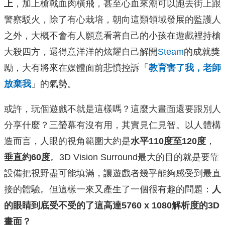
上
，加上槍戰血肉橫飛，甚至心血來潮可以跑去街上跟
警察駁火，除了有心栽培，朝向這類領域發展的監護人
之外，大概不會有人願意看著自己的小孩在遊戲裡持槍
大殺四方，還得意洋洋的炫耀自己解開
Steam
的成就獎
勵，大有將來在媒體面前悲憤控訴「
教育害了我，老師
放棄我
」的氣勢。
或許，玩個遊戲不就是這樣嗎？這麼大畫面還要跟別人
分享什麼？三螢幕有沒有用，其實見仁見智。以人體構
造而言，人眼的視角範圍大約是
水平110度至120度
，
垂直約60度
。3D Vision Surround最大的目的就是要靠
設備把視野盡可能填滿，讓遊戲者幾乎能夠感受到最直
接的體驗。但這樣一來又產生了一個很有趣的問題：
人
的眼睛到底受不受的了這高達5760 x 1080解析度的3D
畫面？