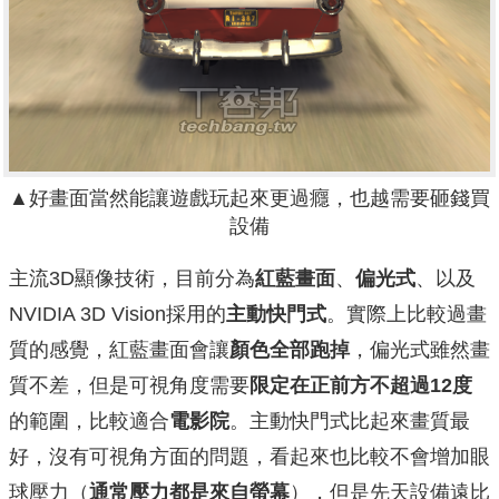
▲好畫面當然能讓遊戲玩起來更過癮，也越需要砸錢買
設備
主流3D顯像技術，目前分為
紅藍畫面
、
偏光式
、以及
NVIDIA 3D Vision採用的
主動快門式
。實際上比較過畫
質的感覺，紅藍畫面會讓
顏色全部跑掉
，偏光式雖然畫
質不差，但是可視角度需要
限定在正前方不超過12度
的範圍，比較適合
電影院
。主動快門式比起來畫質最
好，沒有可視角方面的問題，看起來也比較不會增加眼
球壓力（
通常壓力都是來自螢幕
），但是先天設備遠比