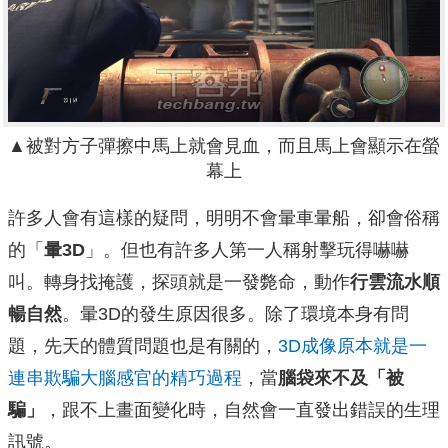
▲被對方子彈擦中馬上就會見血，而且馬上會顯示在螢
幕上
許多人會有這樣的疑問，明明不會暈車暈船，卻會俗稱
的「
暈3D
」。但也有許多人第一人稱射擊玩得嚇嚇
叫。轉身找掩護，探頭就是一發斃命，動作
行雲流水順
暢自然
。暈3D的發生原因很多。除了環境本身有問
題，先天的體質問題也是有關的，
3D成像原本就是一
連串欺騙大腦感官的精巧過程
，當
腦袋來不及「被
騙」
，跟不上畫面變化時，自然會一直發出錯誤的生理
訊號。