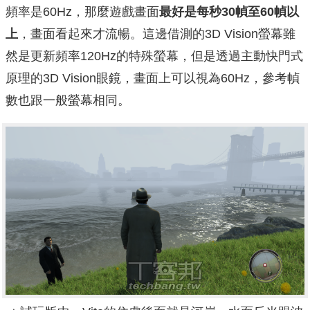
頻率是60Hz，那麼遊戲畫面
最好是每秒30幀至60幀以
上
，畫面看起來才流暢。這邊借測的3D Vision螢幕雖
然是更新頻率120Hz的特殊螢幕，但是透過主動快門式
原理的3D Vision眼鏡，畫面上可以視為60Hz，參考幀
數也跟一般螢幕相同。