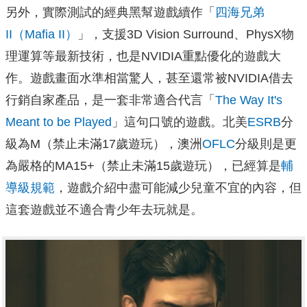
另外，實際測試的經典黑幫遊戲續作「
四海兄弟
II（Mafia II）
」，支援3D Vision Surround、PhysX物
理運算等最新技術，也是NVIDIA重點優化的遊戲大
作。遊戲畫面水準相當驚人，甚至還常被NVIDIA借去
行銷自家產品，是一套非常適合代言「
The Way It's
Meant to be Played
」這句口號的遊戲。北美
ESRB
分
級為M（禁止未滿17歲遊玩），澳洲
OFLC
分級則是更
為嚴格的MA15+（禁止未滿15歲遊玩），已經算是
輔
導級規範
，遊戲介紹中盡可能減少兒童不宜的內容，但
這套遊戲並不適合青少年去玩就是。