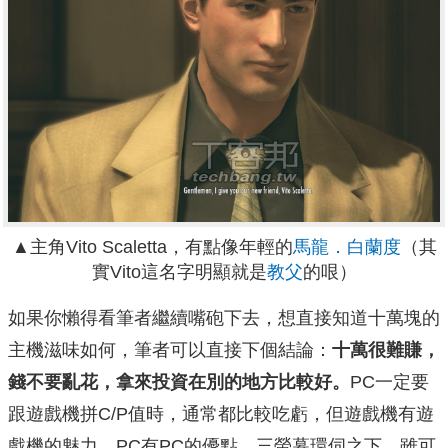
▲主角Vito Scaletta，有點像年輕的
馬龍．白蘭度
（其
實Vito這名字明顯就是
教父
的哏）
如果你懶得看筆者繼續嘴砲下去，想直接知道十萬塊的
主機滋味如何，筆者可以直接下個結論：
十萬很難賺，
錢不要亂花，拿來投資在別的地方比較好。
PC一定要
跟遊戲機拼C/P值時，通常都比較吃虧，但遊戲機有遊
戲機的魅力，PC有PC的優點。三螢幕環伺之下，雖可