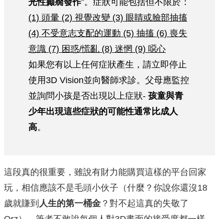
光性癲癇發作
”。症狀可能包括但不限於：
(1) 頭暈 (2) 視覺改變 (3) 眼睛或臉部抽搐
(4) 不受意志支配的運動 (5) 抽搐 (6) 喪失
意識 (7) 困惑/慌亂 (8) 迷惘 (9) 噁心
如果您有以上任何症狀產生，請立即停止
使用3D Vision並向醫師求診。父母應監控
並詢問小孩是否出現以上症狀-
孩童與青
少年出現這些症狀的可能性通常比成人
高
。
這段真的很重要，雖說有財力能購買這樣的平台回家
玩，相信應該不是毛頭小伙子（什麼？你說你還沒18
歲就賺到
人生的第一桶金
？對不起這真的失敬了