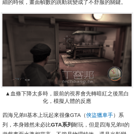
細的時候，畫面幀數的跳動就變成了不舒服的關鍵。
▲血條下降太多時，眼前的視界會先轉暗紅之後黑白
化，模擬人體的反應
四海兄弟II基本上玩起來很像GTA（
俠盜獵車手
）系
列，本身雖然未必比
GTA系列
耐玩，但是四海兄弟II的