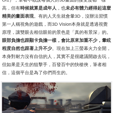
Orz），筆者不敢說每個人對3D畫面的接受度都一樣
高，但有
時候就算是成年人
，也
未必有體力經得起這麼
精美的畫面表現
。有的人天生就會暈3D，沒辦法習慣
第一人稱視角的遊戲，而3D Vision本身就是透過視覺
原理，讓雙眼去相信眼前的景色是「真的有景深」的。
眼部負擔也跟顯卡負擔一樣，會比原來加重不少，暈眩
程度自然也跟著上升不少
。現在加上三螢幕火力全開，
本身對耐力沒有自信的人，其實不是很建議開啟去玩，
但如果是天生的狙擊手，百發百中的快槍俠，筆者相
信，這個平台是為了你們而生的。