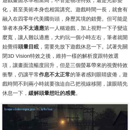
遊戲畫面水準相當高，不管是物理特效，還是光影變
化，甚至美術本身也相當講究。遊戲時間一長，就會有
融入在四零年代美國街頭，身歷其境的錯覺。但可能是
筆者本身
不太適應
第一人稱遊戲，加上視野一下子變這
麼寬，讓人難以適應，大約玩一個小時左右，筆者就開
始覺得
頭暈目眩
，需要先放下遊戲休息一下。試著先關
閉3D Vision特效之後，維持一樣的解析度跟特效選
項，讓畫面流暢度回升，但是三個螢幕帶來的視覺特效
衝擊，仍讓平常
作息不太正常
的筆者感到眼睛疲倦，遊
戲時間不到兩小時就要強迫自己把視線移開，讓眼睛先
休息一下，
緩解頭暈想吐的感覺
。