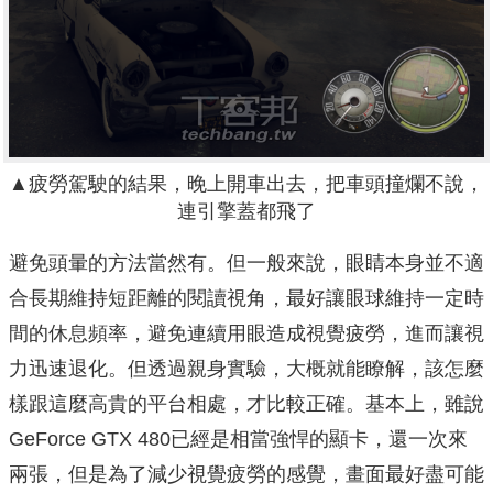
▲疲勞駕駛的結果，晚上開車出去，把車頭撞爛不說，
連引擎蓋都飛了
避免頭暈的方法當然有。但一般來說，眼睛本身並不適
合長期維持短距離的閱讀視角，最好讓眼球維持一定時
間的休息頻率，避免連續用眼造成視覺疲勞，進而讓視
力迅速退化。但透過親身實驗，大概就能瞭解，該怎麼
樣跟這麼高貴的平台相處，才比較正確。基本上，雖說
GeForce GTX 480已經是相當強悍的顯卡，還一次來
兩張，但是為了減少視覺疲勞的感覺，畫面最好盡可能