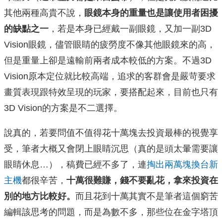
其他兩種高貴不說，
眼鏡本身的重量也是讓使用者困擾
的缺點之一
，若是本身已經戴一副眼鏡，又加一副3D
Vision眼鏡，儘管眼睛的疲勞度不像其他眼鏡來的高，
但是重量上卻是遠輸前兩者成本較低的方案。不過3D
Vision原本定位就比較高端，追求的客群會是嚴苛要求
畫質表現跟特效呈現的玩家，要搭配起來，目前也只有
3D Vision的方案是不二選擇。
說真的，若要問值不值得花十萬塊去投資最棒的視覺享
受，筆者大概又會閉上眼睛沉思（真的是頭太暈需要讓
眼睛休息…），稿費已經不多了，連
掏出兩萬塊換台新
主機
都很辛苦，
十萬很難賺，錢不要亂花，拿來投資在
別的地方比較好。
而且花到十萬其實不是筆者這個窮苦
編輯該思考的問題，而是為數不多，那些位在金字塔頂