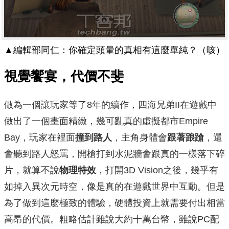
▲編輯部同仁：你確定頭暈的真相有這麼單純？（咳）
視覺饗宴，代價不斐
做為一個讓玩家等了8年的續作，四海兄弟II在遊戲中
做出了一個畫面精緻，幾可亂真的虛擬都市Empire
Bay，玩家在裡面
撞到路人
，主角身體會
跟著踉蹌
，還
會聽到路人怒罵，開槍打到水泥牆會跟真的一樣落下碎
片，就算不說
物理特效
，打開3D Vision之後，幾乎有
如掉入異次元時空，像是真的在遊戲世界中互動。但是
為了做到這麼極致的體驗，硬體投資上就需要付出相當
高昂的代價。粗略估計雖說大約十萬台幣，雖說PC配