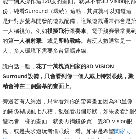
能
一個人
操作這120度的畫面。就算不看3D Vision的部
份，純看Surround（環繞）這點，其實就可以知道這
是針對多螢幕開發的遊戲配備，這類遊戲通常都會是第
一人稱視角。例如
模擬飛行
跟
賽車
、電子競賽最常見到
的
第一人稱射擊
、或是
即時戰略
。遊玩人數通常是一
人，多人環境下需要多台電腦連線。
說白話一點，
花了十萬塊買回家的3D VISION
Surround設備，只會看到你一個人戴上特製眼鏡，聚
精會神在三個螢幕的畫面上
。
旁邊若有人經過，只會看到你的螢幕畫面因為3D呈像
的關係糊成亂七八糟，勉強看出個形狀，如果要看到跟
遊玩者一樣的畫面，就要再掏錢多買一隻3D Vision眼
鏡，或是央求遊玩者借眼鏡一看。如果是希望
闔家同