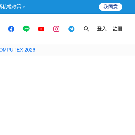
隱私權政策
。
我同意
登入
註冊
OMPUTEX 2026