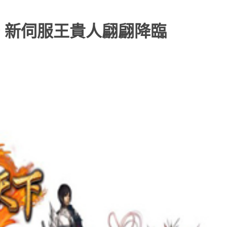
 新伺服王貴人翩翩降臨