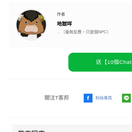
作者
地獄咩
…（毫無反應，只是個NPC）
送【10個Ch
關注T客邦
粉絲專頁