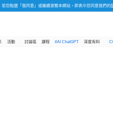
，若您點選「我同意」或繼續瀏覽本網站，即表示您同意我們的
片
活動
討論區
課程
#AI ChatGPT
深度有料
C