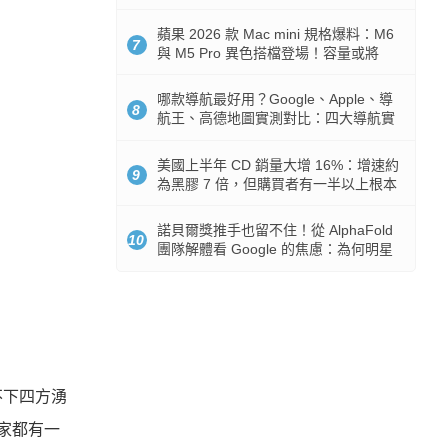
市時間
蘋果 2026 款 Mac mini 規格爆料：M6
7
與 M5 Pro 異色搭檔登場！容量或將
512GB 起跳
哪款導航最好用？Google、Apple、導
8
航王、高德地圖實測對比：四大導航實
測懶人包
美國上半年 CD 銷量大增 16%：增速約
9
為黑膠 7 倍，但購買者有一半以上根本
沒有播放器
諾貝爾獎推手也留不住！從 AlphaFold
10
團隊解體看 Google 的焦慮：為何明星
實驗室要為 Gemini 讓路？
不下四方湧
家都有一