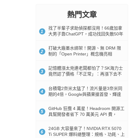
熱門文章
找了半輩子求助偵探都沒用！66歲加拿
1
大男子靠ChatGPT，成功找回失散50年
家人
打破大廠墨水綁架！開源、無 DRM 限
2
制的「Open Printer」概念機亮相
記憶體漲太兇連老闆都怕了？SK海力士
3
竟然認了價格「不正常」：再漲下去不
是好事
台積電2奈米太猛了！流片量是3奈米同
4
期的4倍，Google與蘋果搶首發、輝達
與AMD排隊等產能
GitHub 狂攬 4 萬星！Headroom 開源工
5
具幫開發者省下 70 萬美元 API 費，
Token 消耗暴降 92%
24GB 大容量來了！NVIDIA RTX 5070
6
Ti SUPER 爆料總整理：規格、功耗、上