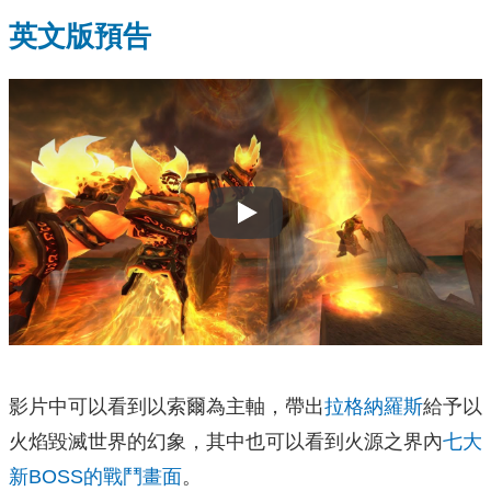
英文版預告
Play
影片中可以看到以索爾為主軸，帶出
拉格納羅斯
給予以
火焰毀滅世界的幻象，其中也可以看到火源之界內
七大
新BOSS的戰鬥畫面
。