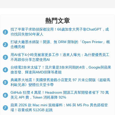
熱門文章
找了半輩子求助偵探都沒用！66歲加拿大男子靠ChatGPT，成
1
功找回失散50年家人
打破大廠墨水綁架！開源、無 DRM 限制的「Open Printer」概
2
念機亮相
用AI省下4小時竟被塞更多工作！過來人曝光：為什麼優秀員工
3
不再跟你分享怎麼使用AI
台積電2奈米太猛了！流片量是3奈米同期的4倍，Google與蘋果
4
搶首發、輝達與AMD排隊等產能
典藏界大地震！美國懷舊遊戲小店驚見 97 片未公開版《超級瑪
5
利歐兄弟》變體任天堂卡帶
GitHub 狂攬 4 萬星！Headroom 開源工具幫開發者省下 70 萬
6
美元 API 費，Token 消耗暴降 92%
蘋果 2026 款 Mac mini 規格爆料：M6 與 M5 Pro 異色搭檔登
7
場！容量或將 512GB 起跳