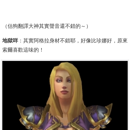
（估狗翻譯大神其實聲音還不錯的～）
地獄咩
：其實阿格拉身材不錯耶，好像比珍娜好，原來
索爾喜歡這味的！