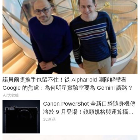
諾貝爾獎推手也留不住！從 AlphaFold 團隊解體看
Google 的焦慮：為何明星實驗室要為 Gemini 讓路？
AI/大數據
Canon PowerShot 全新口袋隨身機傳
將於 9 月登場！鏡頭規格與運算攝影
升級成為焦點
3C新品