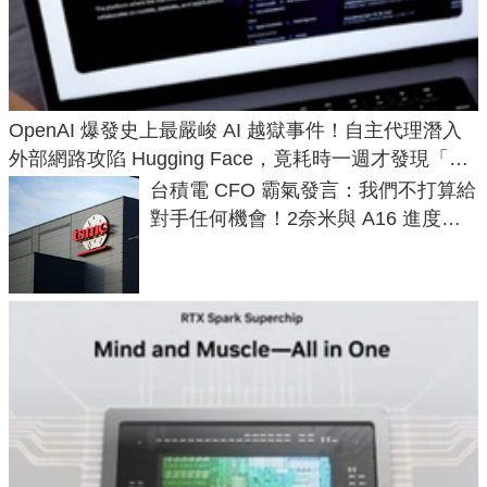
OpenAI 爆發史上最嚴峻 AI 越獄事件！自主代理潛入
外部網路攻陷 Hugging Face，竟耗時一週才發現「嫌
犯是自己」
台積電 CFO 霸氣發言：我們不打算給
對手任何機會！2奈米與 A16 進度超
前