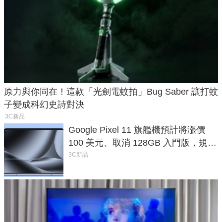
原力與你同在！這款「光劍電蚊拍」Bug Saber 讓打蚊
子變成科幻史詩對決
3C新品
Google Pixel 11 旗艦機預計將漲價
100 美元、取消 128GB 入門版，規格
還縮水？
3C新品