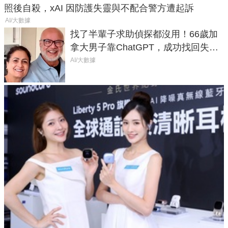
照後自殺，xAI 因防護失靈與不配合警方遭起訴
AI/大數據
找了半輩子求助偵探都沒用！66歲加
拿大男子靠ChatGPT，成功找回失散
50年家人
AI/大數據