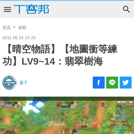
首頁
遊戲
2011.06.24 15:20
【晴空物語】【地圖衝等練
功】LV9~14：翡翠樹海
蓋子