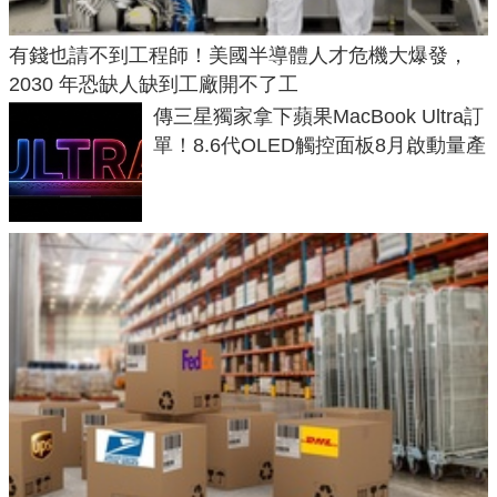
有錢也請不到工程師！美國半導體人才危機大爆發，
2030 年恐缺人缺到工廠開不了工
傳三星獨家拿下蘋果MacBook Ultra訂
單！8.6代OLED觸控面板8月啟動量產