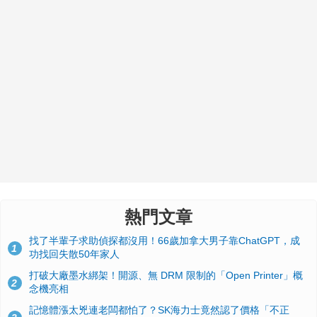
熱門文章
找了半輩子求助偵探都沒用！66歲加拿大男子靠ChatGPT，成
1
功找回失散50年家人
打破大廠墨水綁架！開源、無 DRM 限制的「Open Printer」概
2
念機亮相
記憶體漲太兇連老闆都怕了？SK海力士竟然認了價格「不正