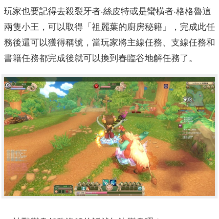
玩家也要記得去殺裂牙者‧絲皮特或是蠻橫者‧格格魯這
兩隻小王，可以取得「祖麗葉的廚房秘籍」，完成此任
務後還可以獲得稱號，當玩家將主線任務、支線任務和
書籍任務都完成後就可以換到春臨谷地解任務了。