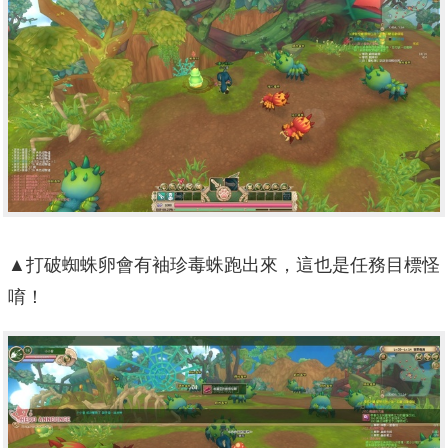
▲打破蜘蛛卵會有袖珍毒蛛跑出來，這也是任務目標怪
唷！