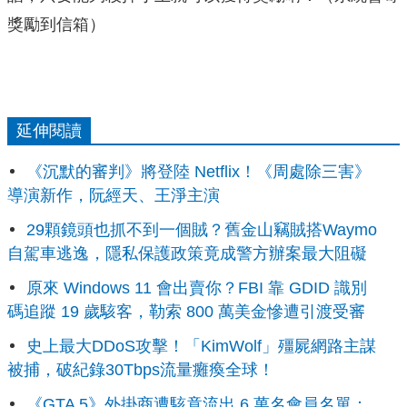
獎勵到信箱）
延伸閱讀
《沉默的審判》將登陸 Netflix！《周處除三害》
導演新作，阮經天、王淨主演
29顆鏡頭也抓不到一個賊？舊金山竊賊搭Waymo
自駕車逃逸，隱私保護政策竟成警方辦案最大阻礙
原來 Windows 11 會出賣你？FBI 靠 GDID 識別
碼追蹤 19 歲駭客，勒索 800 萬美金慘遭引渡受審
史上最大DDoS攻擊！「KimWolf」殭屍網路主謀
被捕，破紀錄30Tbps流量癱瘓全球！
《GTA 5》外掛商遭駭竟流出 6 萬名會員名單：