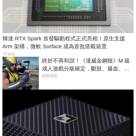
輝達 RTX Spark 首發驅動程式正式亮相！原生支援
Arm 架構，微軟 Surface 成為首批搭載裝置
3C新品
終於不再和諧！《漫威金鋼狼》M 級
成人遊戲分級確定，斷肢、爆血、斬
首全保留
遊戲/電競