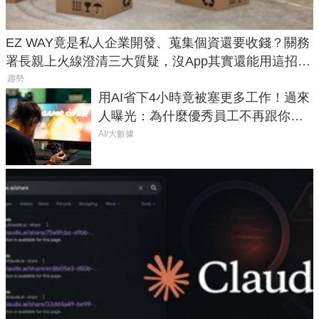
EZ WAY竟是私人企業開發、蒐集個資還要收錢？關務
署長親上火線澄清三大質疑，沒App其實還能用這招報
關
趨勢
用AI省下4小時竟被塞更多工作！過來
人曝光：為什麼優秀員工不再跟你分
享怎麼使用AI
AI/大數據