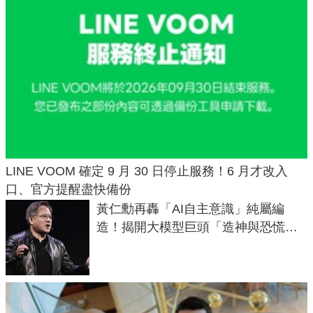
LINE VOOM 確定 9 月 30 日停止服務！6 月才改入
口、官方提醒盡快備份
黃仁勳再轟「AI自主意識」純屬編
造！揭開大模型巨頭「造神與恐慌行
銷」的商業算計