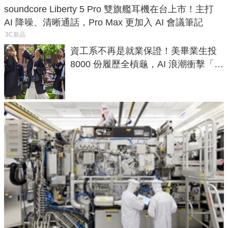
soundcore Liberty 5 Pro 雙旗艦耳機在台上市！主打
AI 降噪、清晰通話，Pro Max 更加入 AI 會議筆記
3C新品
資工系不再是就業保證！美畢業生投
8000 份履歷全槓龜，AI 浪潮衝擊「金
飯碗」