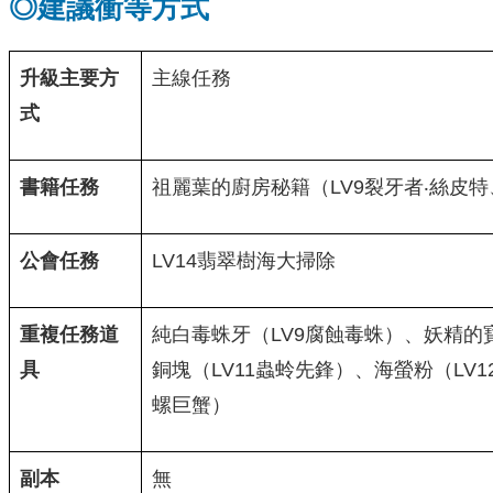
◎建議衝等方式
升級主要方
主線任務
式
書籍任務
祖麗葉的廚房秘籍（LV9裂牙者‧絲皮特
公會任務
LV14翡翠樹海大掃除
重複任務道
純白毒蛛牙（LV9腐蝕毒蛛）、妖精的
具
銅塊（LV11蟲蛉先鋒）、海螢粉（LV
螺巨蟹）
副本
無