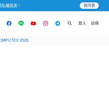
隱私權政策
。
我同意
登入
註冊
OMPUTEX 2026