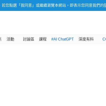
，若您點選「我同意」或繼續瀏覽本網站，即表示您同意我們的
片
活動
討論區
課程
#AI ChatGPT
深度有料
C