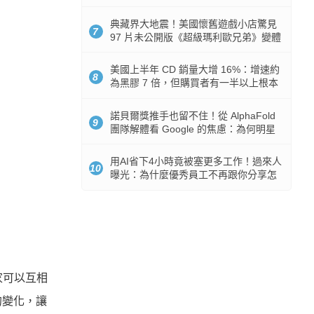
512GB 起跳
典藏界大地震！美國懷舊遊戲小店驚見
7
97 片未公開版《超級瑪利歐兄弟》變體
任天堂卡帶
美國上半年 CD 銷量大增 16%：增速約
8
為黑膠 7 倍，但購買者有一半以上根本
沒有播放器
諾貝爾獎推手也留不住！從 AlphaFold
9
團隊解體看 Google 的焦慮：為何明星
實驗室要為 Gemini 讓路？
用AI省下4小時竟被塞更多工作！過來人
10
曝光：為什麼優秀員工不再跟你分享怎
麼使用AI
家可以互相
的變化，讓