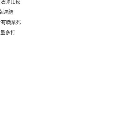
、法師比較
幸運能
所有職業死
盡量多打