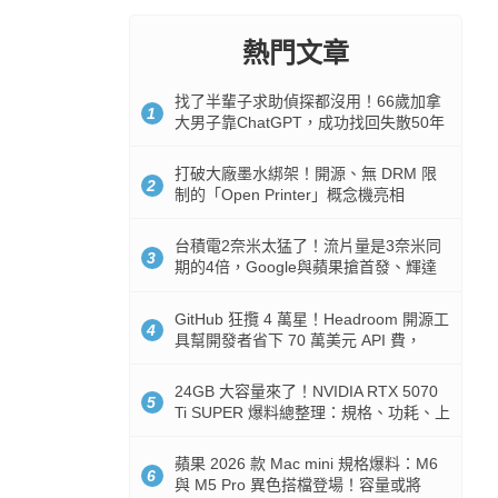
熱門文章
找了半輩子求助偵探都沒用！66歲加拿
1
大男子靠ChatGPT，成功找回失散50年
家人
打破大廠墨水綁架！開源、無 DRM 限
2
制的「Open Printer」概念機亮相
台積電2奈米太猛了！流片量是3奈米同
3
期的4倍，Google與蘋果搶首發、輝達
與AMD排隊等產能
GitHub 狂攬 4 萬星！Headroom 開源工
4
具幫開發者省下 70 萬美元 API 費，
Token 消耗暴降 92%
24GB 大容量來了！NVIDIA RTX 5070
5
Ti SUPER 爆料總整理：規格、功耗、上
市時間
蘋果 2026 款 Mac mini 規格爆料：M6
6
與 M5 Pro 異色搭檔登場！容量或將