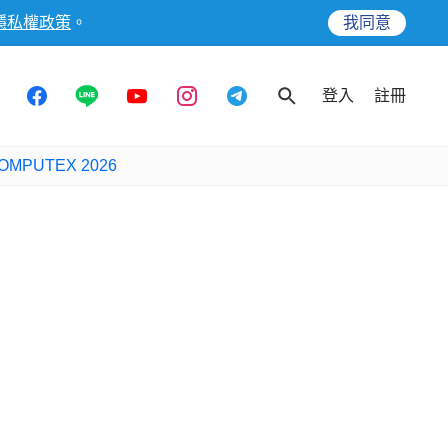
隱私權政策
。
我同意
登入
註冊
OMPUTEX 2026