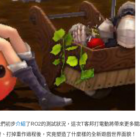
我們初步
介紹
了RO2的測試狀況，這次T客邦打電動將帶來更多關
發、打掉重作過程後，究竟塑造了什麼樣的全新遊戲世界面貌！