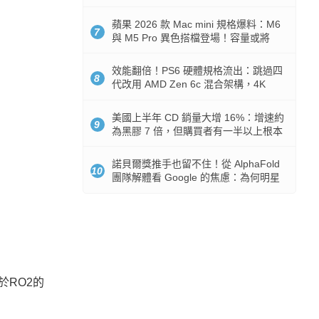
Token 消耗暴降 92%
蘋果 2026 款 Mac mini 規格爆料：M6
7
與 M5 Pro 異色搭檔登場！容量或將
512GB 起跳
效能翻倍！PS6 硬體規格流出：跳過四
8
代改用 AMD Zen 6c 混合架構，4K
120fps 與全光追時代來臨
美國上半年 CD 銷量大增 16%：增速約
9
為黑膠 7 倍，但購買者有一半以上根本
沒有播放器
諾貝爾獎推手也留不住！從 AlphaFold
10
團隊解體看 Google 的焦慮：為何明星
實驗室要為 Gemini 讓路？
於RO2的