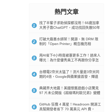
熱門文章
找了半輩子求助偵探都沒用！66歲加拿
1
大男子靠ChatGPT，成功找回失散50年
家人
打破大廠墨水綁架！開源、無 DRM 限
2
制的「Open Printer」概念機亮相
用AI省下4小時竟被塞更多工作！過來人
3
曝光：為什麼優秀員工不再跟你分享怎
麼使用AI
台積電2奈米太猛了！流片量是3奈米同
4
期的4倍，Google與蘋果搶首發、輝達
與AMD排隊等產能
典藏界大地震！美國懷舊遊戲小店驚見
5
97 片未公開版《超級瑪利歐兄弟》變體
任天堂卡帶
GitHub 狂攬 4 萬星！Headroom 開源工
6
具幫開發者省下 70 萬美元 API 費，