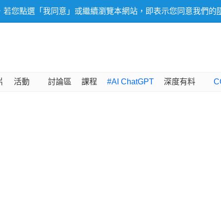
，若您點選「我同意」或繼續瀏覽本網站，即表示您同意我們的
片
活動
討論區
課程
#AI ChatGPT
深度有料
C