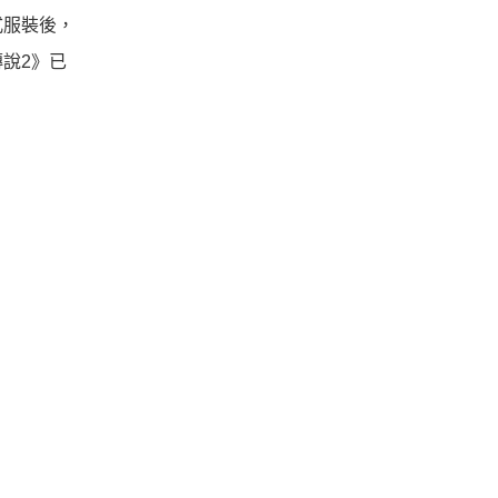
式服裝後，
說2》已