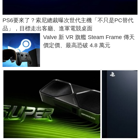
PS6要來了？索尼總裁曝次世代主機「不只是PC替代
品」，目標走出客廳、進軍電競桌面
Valve 新 VR 旗艦 Steam Frame 傳天
價定價、最高恐破 4.8 萬元