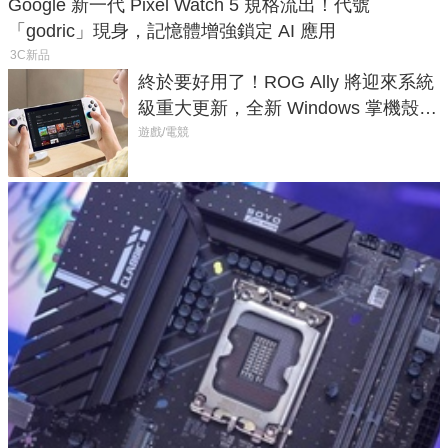
Google 新一代 Pixel Watch 5 規格流出！代號
「godric」現身，記憶體增強鎖定 AI 應用
3C新品
終於要好用了！ROG Ally 將迎來系統
級重大更新，全新 Windows 掌機殼模
式讓操作就像 Xbox 一樣順暢
遊戲/電競