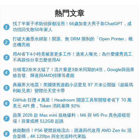
熱門文章
找了半輩子求助偵探都沒用！66歲加拿大男子靠ChatGPT，成
1
功找回失散50年家人
打破大廠墨水綁架！開源、無 DRM 限制的「Open Printer」概
2
念機亮相
用AI省下4小時竟被塞更多工作！過來人曝光：為什麼優秀員工
3
不再跟你分享怎麼使用AI
台積電2奈米太猛了！流片量是3奈米同期的4倍，Google與蘋果
4
搶首發、輝達與AMD排隊等產能
典藏界大地震！美國懷舊遊戲小店驚見 97 片未公開版《超級瑪
5
利歐兄弟》變體任天堂卡帶
GitHub 狂攬 4 萬星！Headroom 開源工具幫開發者省下 70 萬
6
美元 API 費，Token 消耗暴降 92%
蘋果 2026 款 Mac mini 規格爆料：M6 與 M5 Pro 異色搭檔登
7
場！容量或將 512GB 起跳
效能翻倍！PS6 硬體規格流出：跳過四代改用 AMD Zen 6c 混
8
合架構，4K 120fps 與全光追時代來臨