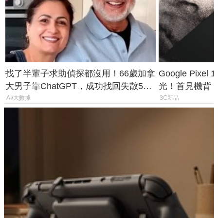
找了半輩子求助偵探都沒用！66歲加拿
Google Pixe
大男子靠ChatGPT，成功找回失散50
光！首見機背
年家人
120 倍變焦挑
AI/大數據
3C新品