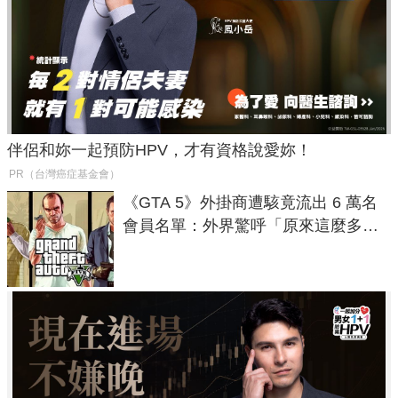
伴侶和妳一起預防HPV，才有資格說愛妳！
PR（台灣癌症基金會）
《GTA 5》外掛商遭駭竟流出 6 萬名
會員名單：外界驚呼「原來這麼多人
在開掛！」