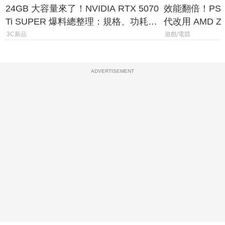
24GB 大容量來了！NVIDIA RTX 5070
效能翻倍！PS
Ti SUPER 爆料總整理：規格、功耗、
代改用 AMD Z
上市時間
120fps 與全
3C新品
遊戲/電競
ADVERTISEMENT