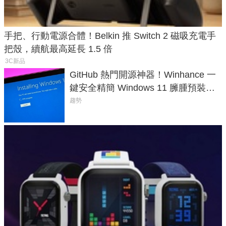
手把、行動電源合體！Belkin 推 Switch 2 磁吸充電手
把殼，續航最高延長 1.5 倍
3C新品
GitHub 熱門開源神器！Winhance 一
鍵安全精簡 Windows 11 臃腫預裝軟
體與後台追蹤
趨勢