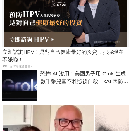
立即諮詢HPV！是對自己健康最好的投資，把握現在
不嫌晚！
PR（台灣癌症基金會）
恐怖 AI 濫用！美國男子用 Grok 生成
數千張兒童不雅照後自殺，xAI 因防護
失靈與不配合警方遭起訴