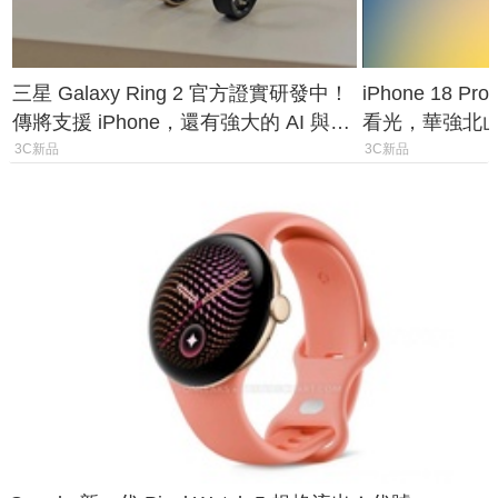
三星 Galaxy Ring 2 官方證實研發中！
iPhone 18 
傳將支援 iPhone，還有強大的 AI 與智
看光，華強北
慧家電連動功能
山寨機無法復
3C新品
3C新品