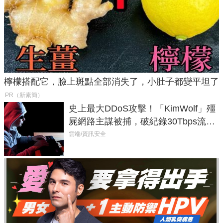
檸檬搭配它，臉上斑點全部消失了，小肚子都變平坦了
PR（新素簡）
史上最大DDoS攻擊！「KimWolf」殭
屍網路主謀被捕，破紀錄30Tbps流量
癱瘓全球！
雲端/資訊安全