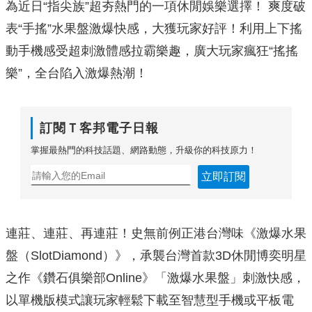
為近日“指尖族”超夯熱門的一項休閒娛樂選擇！ 爽度破
表“手搖”水果盤激爆快感，大獲玩家好評！利用上下搖
動手機感受超刺激體感拉霸樂趣，廣大玩家瘋狂“搖搖
樂”，全台陷入激爆熱潮！
訂閱Ｔ客邦電子日報
掌握最熱門的科技話題、網路動態，升級你的科技原力！
立即訂閱
連莊、連莊、再連莊！史無前例正港台灣味《激爆水果
盤（SlotDiamond）》，承襲台灣首款3D休閒博奕明星
之作《鑽石俱樂部Online》「激爆水果盤」刺激快感，
以單機版模式讓玩家輕鬆下載至智慧型手機或平板電