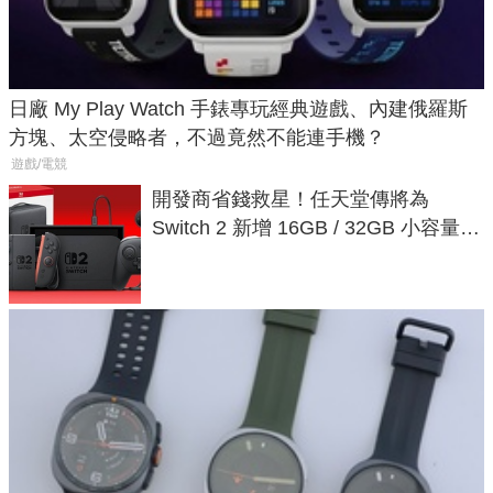
日廠 My Play Watch 手錶專玩經典遊戲、內建俄羅斯
方塊、太空侵略者，不過竟然不能連手機？
遊戲/電競
開發商省錢救星！任天堂傳將為
Switch 2 新增 16GB / 32GB 小容量遊
戲卡的選擇