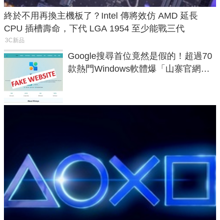
終於不用再換主機板了？Intel 傳將效仿 AMD 延長
CPU 插槽壽命，下代 LGA 1954 至少能戰三代
3C新品
Google搜尋首位竟然是假的！超過70
款熱門Windows軟體爆「山寨官網」
危機