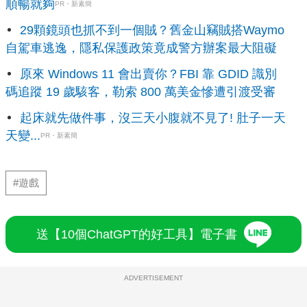
順暢就夠
PR・新素簡
29顆鏡頭也抓不到一個賊？舊金山竊賊搭Waymo
自駕車逃逸，隱私保護政策竟成警方辦案最大阻礙
原來 Windows 11 會出賣你？FBI 靠 GDID 識別
碼追蹤 19 歲駭客，勒索 800 萬美金慘遭引渡受審
起床就先做件事，沒三天小腹就不見了! 肚子一天
天變...
PR・新素簡
#遊戲
送【10個ChatGPT的好工具】電子書
ADVERTISEMENT