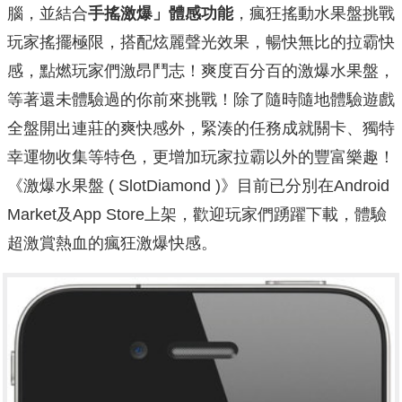
腦，並結合
手搖激爆」體感功能
，瘋狂搖動水果盤挑戰
玩家搖擺極限，搭配炫麗聲光效果，暢快無比的拉霸快
感，點燃玩家們激昂鬥志！爽度百分百的激爆水果盤，
等著還未體驗過的你前來挑戰！除了隨時隨地體驗遊戲
全盤開出連莊的爽快感外，緊湊的任務成就關卡、獨特
幸運物收集等特色，更增加玩家拉霸以外的豐富樂趣！
《激爆水果盤 ( SlotDiamond )》目前已分別在Android
Market及App Store上架，歡迎玩家們踴躍下載，體驗
超激賞熱血的瘋狂激爆快感。