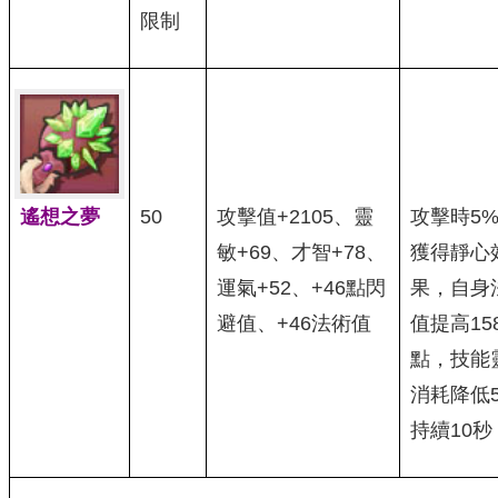
限制
遙想之夢
50
攻擊值+2105、靈
攻擊時5
敏+69、才智+78、
獲得靜心
運氣+52、+46點閃
果，自身
避值、+46法術值
值提高15
點，技能
消耗降低
持續10秒