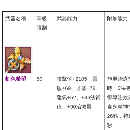
武器名稱
等級
武器能力
附加能力
限制
虹色希望
50
攻擊值+2105、靈
施展治療
敏+69、才智+78、
時，5%
運氣+52、+46法術
得專注效
值、+90治療量
自身精神
26點，持
秒