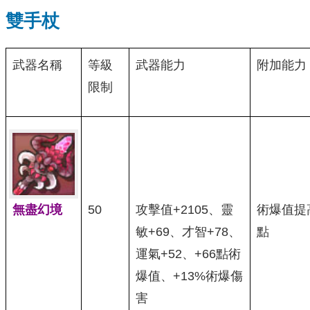
雙手杖
武器名稱
等級
武器能力
附加能力
限制
無盡幻境
50
攻擊值+2105、靈
術爆值提
敏+69、才智+78、
點
運氣+52、+66點術
爆值、+13%術爆傷
害