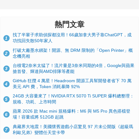
熱門文章
找了半輩子求助偵探都沒用！66歲加拿大男子靠ChatGPT，成
1
功找回失散50年家人
打破大廠墨水綁架！開源、無 DRM 限制的「Open Printer」概
2
念機亮相
台積電2奈米太猛了！流片量是3奈米同期的4倍，Google與蘋果
3
搶首發、輝達與AMD排隊等產能
GitHub 狂攬 4 萬星！Headroom 開源工具幫開發者省下 70 萬
4
美元 API 費，Token 消耗暴降 92%
24GB 大容量來了！NVIDIA RTX 5070 Ti SUPER 爆料總整理：
5
規格、功耗、上市時間
蘋果 2026 款 Mac mini 規格爆料：M6 與 M5 Pro 異色搭檔登
6
場！容量或將 512GB 起跳
典藏界大地震！美國懷舊遊戲小店驚見 97 片未公開版《超級瑪
7
利歐兄弟》變體任天堂卡帶