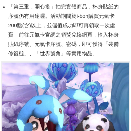
「第三重，開心搭」抽完實體商品，杯身貼紙的
序號仍有用途喔。活動期間於i-bon購買元氣卡
200點(含)以上，並儲值成功即可再領取一次虛
寶。前往元氣卡官網之領獎兌換網頁，輸入杯身
貼紙序號、元氣卡序號、密碼，即可獲得「裝備
修復槌」、「世界號角」等實用物品。