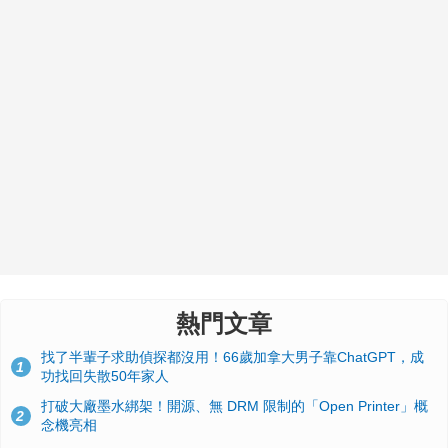
熱門文章
找了半輩子求助偵探都沒用！66歲加拿大男子靠ChatGPT，成
1
功找回失散50年家人
打破大廠墨水綁架！開源、無 DRM 限制的「Open Printer」概
2
念機亮相