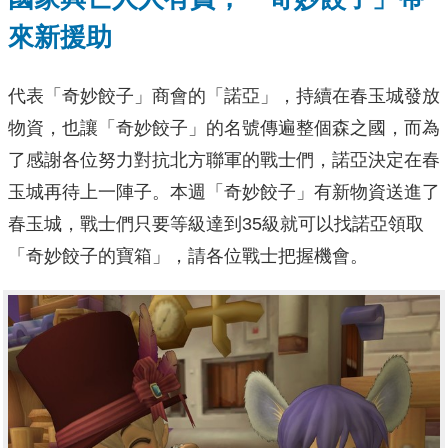
來新援助
代表「奇妙餃子」商會的「諾亞」，持續在春玉城發放
物資，也讓「奇妙餃子」的名號傳遍整個森之國，而為
了感謝各位努力對抗北方聯軍的戰士們，諾亞決定在春
玉城再待上一陣子。本週「奇妙餃子」有新物資送進了
春玉城，戰士們只要等級達到35級就可以找諾亞領取
「奇妙餃子的寶箱」，請各位戰士把握機會。