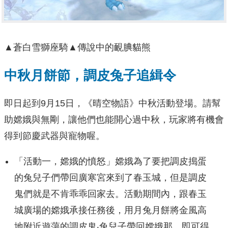
▲蒼白雪獅座騎▲傳說中的靦腆貓熊
中秋月餅節，調皮兔子追緝令
即日起到9月15日，《晴空物語》中秋活動登場。請幫
助嫦娥與無剛，讓他們也能開心過中秋，玩家將有機會
得到節慶武器與寵物喔。
「活動一，嫦娥的憤怒」嫦娥為了要把調皮搗蛋
的兔兒子們帶回廣寒宮來到了春玉城，但是調皮
鬼們就是不肯乖乖回家去。活動期間內，跟春玉
城廣場的嫦娥承接任務後，用月兔月餅將金風高
地附近遊蕩的調皮鬼‧兔兒子帶回嫦娥那，即可得