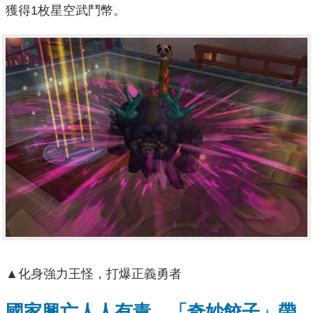
獲得1枚星空武鬥幣。
▲化身強力王怪，打爆正義勇者
國家興亡人人有責，「奇妙餃子」帶