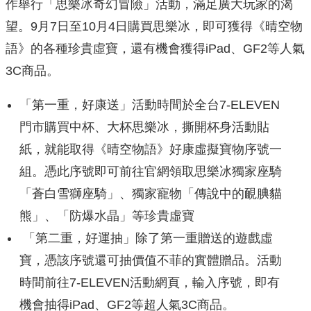
作舉行「思樂冰奇幻冒險」活動，滿足廣大玩家的渴
望。9月7日至10月4日購買思樂冰，即可獲得《晴空物
語》的各種珍貴虛寶，還有機會獲得iPad、GF2等人氣
3C商品。
「第一重，好康送」活動時間於全台7-ELEVEN
門市購買中杯、大杯思樂冰，撕開杯身活動貼
紙，就能取得《晴空物語》好康虛擬寶物序號一
組。憑此序號即可前往官網領取思樂冰獨家座騎
「蒼白雪獅座騎」、獨家寵物「傳說中的靦腆貓
熊」、「防爆水晶」等珍貴虛寶
「第二重，好運抽」除了第一重贈送的遊戲虛
寶，憑該序號還可抽價值不菲的實體贈品。活動
時間前往7-ELEVEN活動網頁，輸入序號，即有
機會抽得iPad、GF2等超人氣3C商品。