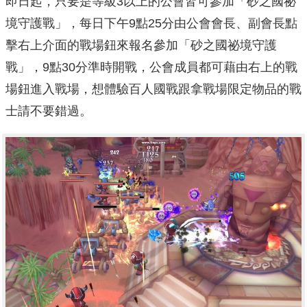
即日起，只要是等級3以上的公會皆可參加「砂之國祕
境守護戰」，每日下午9點25分由公會會長、副會長點
擊右上介面的戰場鈕來報名參加「砂之國祕境守護
戰」，9點30分準時開戰，公會成員都可藉由右上的戰
場鈕進入戰場，想體驗百人國戰跟拿戰場限定物品的戰
士請不要錯過。