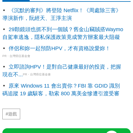
《沉默的審判》將登陸 Netflix！《周處除三害》
導演新作，阮經天、王淨主演
29顆鏡頭也抓不到一個賊？舊金山竊賊搭Waymo
自駕車逃逸，隱私保護政策竟成警方辦案最大阻礙
伴侶和妳一起預防HPV，才有資格說愛妳！
PR・台灣癌症基金會
立即諮詢HPV！是對自己健康最好的投資，把握
現在不...
PR・台灣癌症基金會
原來 Windows 11 會出賣你？FBI 靠 GDID 識別
碼追蹤 19 歲駭客，勒索 800 萬美金慘遭引渡受審
#遊戲