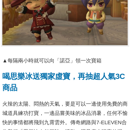
▲每隔兩小時就可以向「諾亞」領一次寶箱
喝思樂冰送獨家虛寶，再抽超人氣
3C
商品
火辣的太陽、悶熱的天氣，要是可以一邊使用免費的商
城道具練功打寶，一邊品嘗美味的冰品消暑，任何不愉
快的事情都將飛到九霄雲外。傳奇網路與7-ELEVEN合