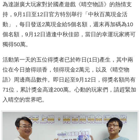
為達謝廣大玩家對於國產遊戲《晴空物語》的熱情支
持，9月1日至12日官方特別舉行「中秋百萬現金活
動」，每日發送2萬現金給5個名額，週末再加碼為10
個名額，9月12日適逢中秋佳節，當日的幸運玩家將可
獨得50萬。
活動第一天的五位得獎者已於昨日(1日)產生，其中兩
位在今日搶得頭香，領得現金2萬元，以及《晴空物
語》周邊商品數件。即日起至9月12日，得獎名額尚有
71位，累計獎金高達200萬。心動的玩家們，請趕緊加
入晴空的世界吧。