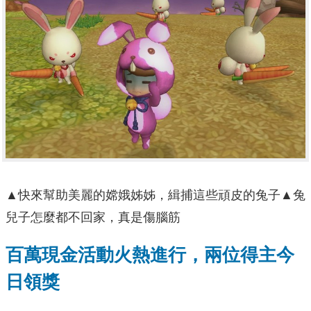
▲快來幫助美麗的嫦娥姊姊，緝捕這些頑皮的兔子▲兔
兒子怎麼都不回家，真是傷腦筋
百萬現金活動火熱進行，兩位得主今
日領獎