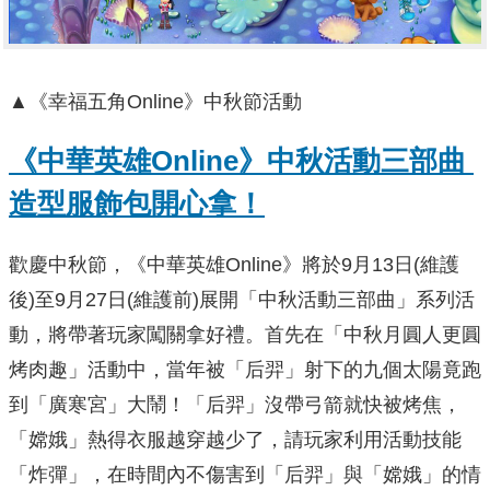
▲《幸福五角Online》中秋節活動
《中華英雄Online
》中秋活動三部曲
造型服飾包開心拿！
歡慶中秋節，《中華英雄Online》將於9月13日(維護
後)至9月27日(維護前)展開「中秋活動三部曲」系列活
動，將帶著玩家闖關拿好禮。首先在「中秋月圓人更圓
烤肉趣」活動中，當年被「后羿」射下的九個太陽竟跑
到「廣寒宮」大鬧！「后羿」沒帶弓箭就快被烤焦，
「嫦娥」熱得衣服越穿越少了，請玩家利用活動技能
「炸彈」，在時間內不傷害到「后羿」與「嫦娥」的情