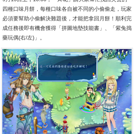
四種口味月餅，每種口味各自被不同的小偷偷走，玩家
必須要幫助小偷解決難題後，才能把拿回月餅！順利完
成任務後即有機會獲得「拼圖地墊技能書」、「紫兔搗
藥玩偶(右/左)」。