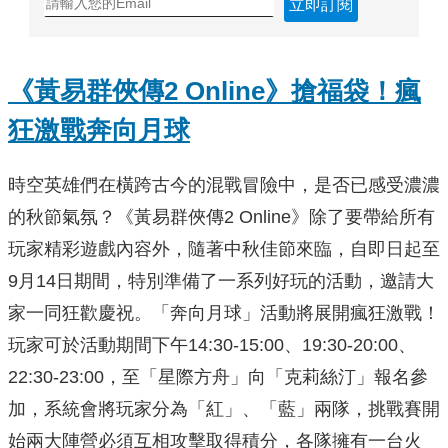
立即訂閱
《黃易群俠傳2 Online
》搶福袋！瘋
狂激戰奔向月球
時空英雄們在橫跨古今的混戰冒險中，是否已感受濃濃
的秋節氣氛？《黃易群俠傳2 Online》除了要帶給所有
玩家精彩遊戲內容外，隨著中秋佳節來臨，自即日起至
9月14日期間，特別準備了一系列好玩的活動，邀請大
家一同狂歡慶祝。「奔向月球」活動將展開瘋狂激戰！
玩家可於活動期間下午14:30-15:00、19:30-20:00、
22:30-23:00，至「星際方舟」向「克莉絲汀」報名參
加，系統會將玩家分為「紅」、「藍」兩隊，挑戰賽開
始兩大陣營必須互相攻擊取得積分，各隊擁有一台火