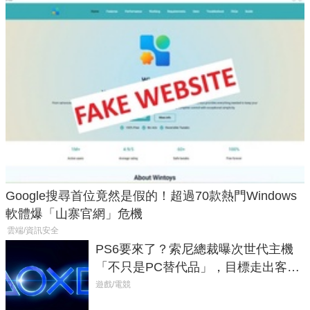
Google搜尋首位竟然是假的！超過70款熱門Windows
軟體爆「山寨官網」危機
雲端/資訊安全
PS6要來了？索尼總裁曝次世代主機
「不只是PC替代品」，目標走出客
廳、進軍電競桌面
遊戲/電競