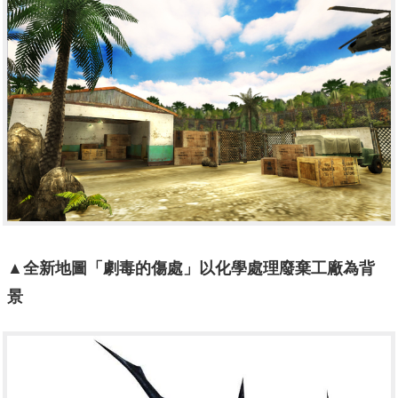
▲全新地圖「劇毒的傷處」
以化學處理廢棄工廠為背
景