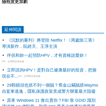
險程度更加劇
延伸閱讀
《沉默的審判》將登陸 Netflix！《周處除三害》
導演新作，阮經天、王淨主演
伴侶和妳一起預防HPV，才有資格說愛妳！
PR・台灣癌症基金會
立即諮詢HPV！是對自己健康最好的投資，把握
現在不...
PR・台灣癌症基金會
29顆鏡頭也抓不到一個賊？舊金山竊賊搭Waymo
自駕車逃逸，隱私保護政策竟成警方辦案最大阻礙
原來 Windows 11 會出賣你？FBI 靠 GDID 識別