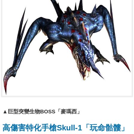
▲
巨型突變生物
BOSS
「麥瑪西」
高傷害特化手槍
Skull-1
「玩命骷髏」