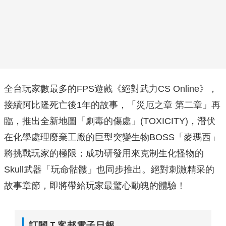
全台玩家數最多的FPS遊戲《絕對武力CS Online》，
接續阿比隆死亡後1年的故事，「災厄之章 第二章」再
臨，推出全新地圖「劇毒的傷處」(TOXICITY)，潛伏
在化學處理廢棄工廠的巨型突變生物BOSS「麥瑪西」
將挑戰玩家的極限；成功研發用來克制生化怪物的
Skull武器「玩命骷髏」也同步推出。絕對刺激精采的
故事章節，即將帶給玩家最驚心動魄的體驗！
訂閱Ｔ客邦電子日報