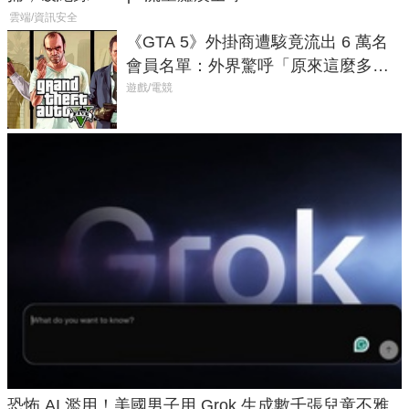
雲端/資訊安全
《GTA 5》外掛商遭駭竟流出 6 萬名
會員名單：外界驚呼「原來這麼多人
在開掛！」
遊戲/電競
恐怖 AI 濫用！美國男子用 Grok 生成數千張兒童不雅