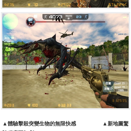
▲
體驗擊殺突變生物的無限快感
▲
新地圖驚