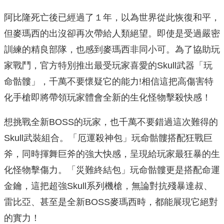
阿比隆死亡後已經過了１年，以為世界從此恢復和平，
但麥瑪西的出沒卻再次帶給人類絕望。即使是受過嚴密
訓練的精良部隊，也感到麥瑪西非同小可。為了協助玩
家戰鬥，官方特別推出最受玩家喜愛的Skull武器「玩
命骷髏」，千萬不要懷疑它的能力!相信這把高傷害特
化手槍即將帶領玩家體會全新的生化怪物擊殺快感！
想挑戰全新BOSS的玩家，也千萬不要錯過這次難得的
Skull武裝組合。「厄運殺神包」玩命骷髏搭配狂戰巨
斧，同時揮舞巨斧的強大快感，呈現給玩家最狂暴的生
化怪物擊傷力。「災難終結包」玩命骷髏更是搭配命運
金鑰，這把超強Skull系列機槍，無論對抗殘暴達叔、
雷比亞、甚至是全新BOSS麥瑪西時，都能展現它絕對
的實力！