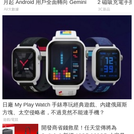
月起 Android 用戶全面轉向 Gemini
2 磁吸充電手把
倍
AI/大數據
3C新品
日廠 My Play Watch 手錶專玩經典遊戲、內建俄羅斯
方塊、太空侵略者，不過竟然不能連手機？
遊戲/電競
開發商省錢救星！任天堂傳將為