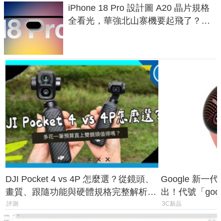
iPhone 18 Pro 設計圖 A20 晶片規格
全看光，華強北山寨機要起飛了？專
家曝山寨機無法復刻兩大關鍵
DJI Pocket 4 vs 4P 怎麼選？從鏡頭、
Google 新一代 
畫質、跟隨功能與硬體規格完整解析，
出！代號「god
一次看懂兩台差異
鎖定 AI 應用
評測
3C新品