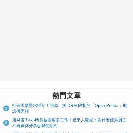
熱門文章
打破大廠墨水綁架！開源、無 DRM 限制的「Open Printer」概
1
念機亮相
用AI省下4小時竟被塞更多工作！過來人曝光：為什麼優秀員工
2
不再跟你分享怎麼使用AI