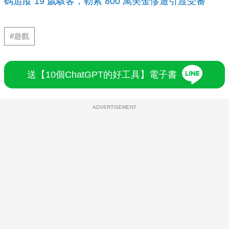
碼追蹤 19 歲駭客，勒索 800 萬美金慘遭引渡受審
#遊戲
送【10個ChatGPT的好工具】電子書
ADVERTISEMENT