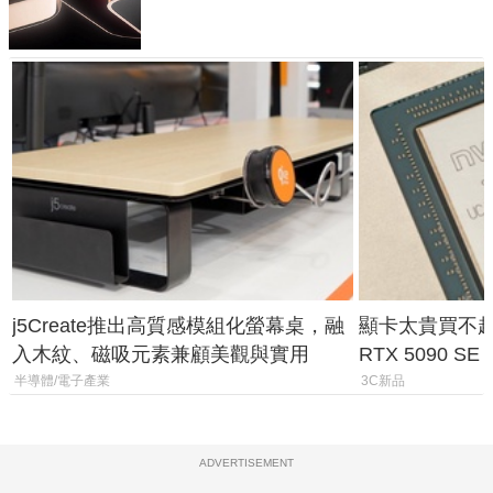
元
j5Create推出高質感模組化螢幕桌，融
顯卡太貴買不起？
入木紋、磁吸元素兼顧美觀與實用
RTX 5090 S
體
半導體/電子產業
3C新品
ADVERTISEMENT