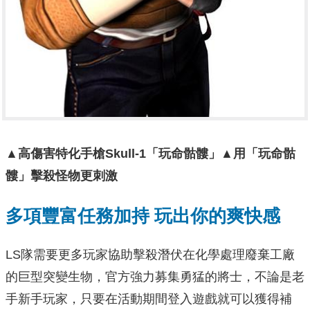
▲
高傷害特化手槍
Skull-1
「玩命骷髏」
▲
用「玩命骷
髏」擊殺怪物更刺激
多項豐富任務加持
玩出你的爽快感
LS隊需要更多玩家協助擊殺潛伏在化學處理廢棄工廠
的巨型突變生物，官方強力募集勇猛的將士，不論是老
手新手玩家，只要在活動期間登入遊戲就可以獲得補