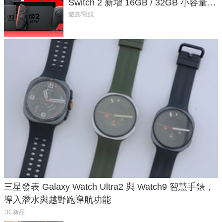
Switch 2 新增 16GB / 32GB 小容量遊
戲卡的選擇
遊戲/電競
三星發表 Galaxy Watch Ultra2 與 Watch9 智慧手錶，
導入潛水與越野跑導航功能
3C新品