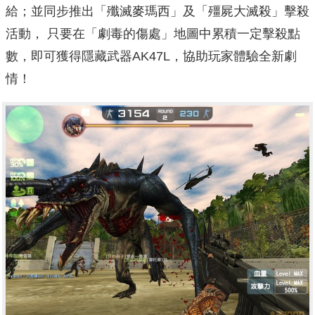
給；並同步推出「殲滅麥瑪西」及「殭屍大滅殺」擊殺
活動， 只要在「劇毒的傷處」地圖中累積一定擊殺點
數，即可獲得隱藏武器AK47L，協助玩家體驗全新劇
情！