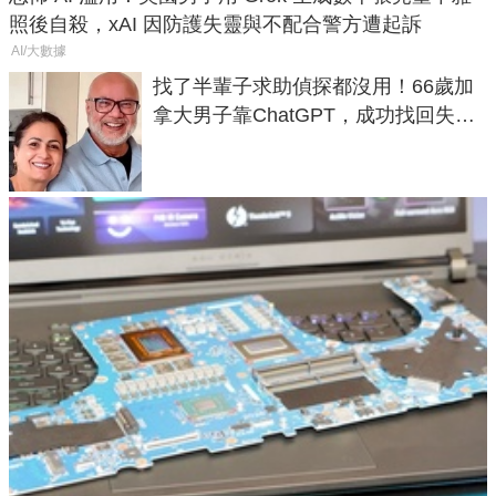
照後自殺，xAI 因防護失靈與不配合警方遭起訴
AI/大數據
找了半輩子求助偵探都沒用！66歲加
拿大男子靠ChatGPT，成功找回失散
50年家人