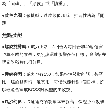
為「固執」、「頑皮」或「慎重」。
●黃色光圈：
敏捷型，速度數值加成，推薦性格為「開
朗」。
焦點技能
●螺旋雙臂轉：
威力正常，3回合內每回合加40點傷害
也算不錯的效果，更別說還能影響多個目標，讓這招在
玩家對戰時也很好用。
●極練突閃：
威力也有150，如果特性發動的話，甚至
比「螺旋雙臂轉」還實用，可惜只能針對1個目標，所
以較適合當成BOSS對戰型的主攻技。
●風沙幻影：
卡迪達克的攻擊本來就高，保證致命攻擊