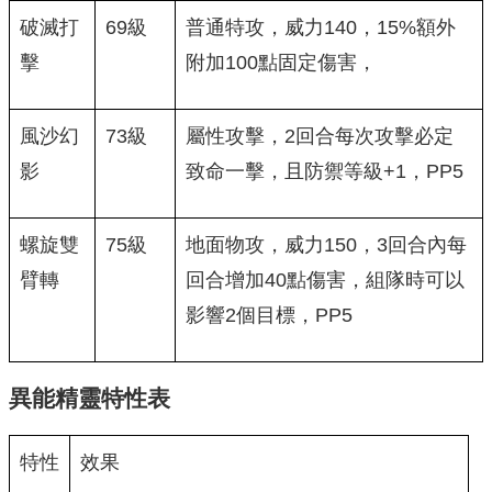
破滅打
69級
普通特攻，威力140，15%額外
擊
附加100點固定傷害，
風沙幻
73級
屬性攻擊，2回合每次攻擊必定
影
致命一擊，且防禦等級+1，PP5
螺旋雙
75級
地面物攻，威力150，3回合內每
臂轉
回合增加40點傷害，組隊時可以
影響2個目標，PP5
異能精靈特性表
特性
效果