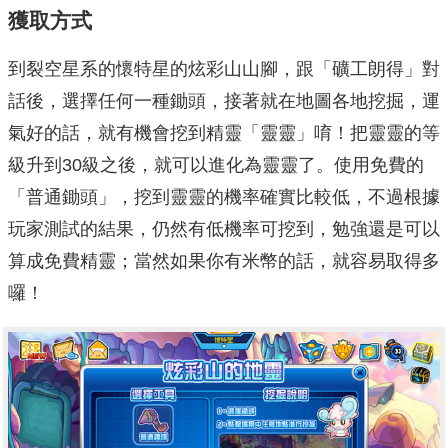
獲取方式
到裂空星系的懷特星的炫彩山山腳，跟「礦工朗得」對
話後，選擇任何一種鋤頭，接著就在地圖各地挖掘，運
氣好的話，就有機會挖到精靈「靈靈」唷！把靈靈的等
級升到30級之後，就可以進化為靈靈了。使用免費的
「普通鋤頭」，挖到靈靈的機率確實比較低，不過根據
玩家測試的結果，仍然有低機率可挖到，勉強還是可以
算成免費精靈；當然如果你有米幣的話，就容易取得多
囉！