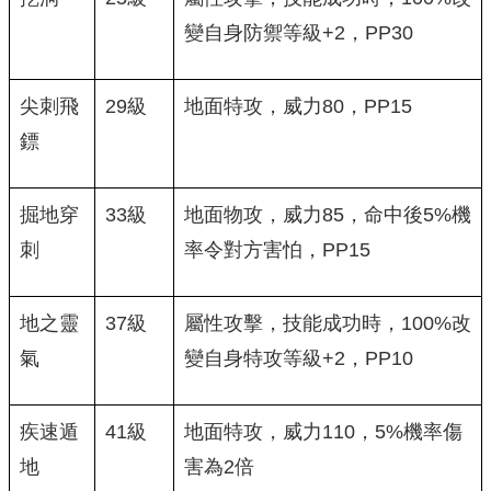
變自身防禦等級+2，PP30
尖刺飛
29級
地面特攻，威力80，PP15
鏢
掘地穿
33級
地面物攻，威力85，命中後5%機
刺
率令對方害怕，PP15
地之靈
37級
屬性攻擊，技能成功時，100%改
氣
變自身特攻等級+2，PP10
疾速遁
41級
地面特攻，威力110，5%機率傷
地
害為2倍