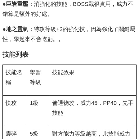
●
巨岩重壓：
消強化的技能，BOSS戰很實用，威力不
錯算是額外的好處。
●
地之靈氣：
特攻等級+2的強化技，因為強化了關鍵屬
性，學起來不會吃虧。。
技能列表
技能名
學習
技能效果
稱
等級
快攻
1級
普通物攻，威力45，PP40，先手
技能
震碎
5級
對方能力等級越高，此技能威力