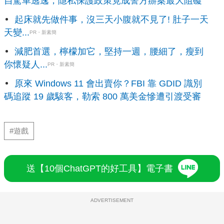
自駕車逃逸，隱私保護政策竟成警方辦案最大阻礙
起床就先做件事，沒三天小腹就不見了! 肚子一天
天變...
PR・新素簡
減肥首選，檸檬加它，堅持一週，腰細了，瘦到
你懷疑人...
PR・新素簡
原來 Windows 11 會出賣你？FBI 靠 GDID 識別
碼追蹤 19 歲駭客，勒索 800 萬美金慘遭引渡受審
#遊戲
送【10個ChatGPT的好工具】電子書
ADVERTISEMENT