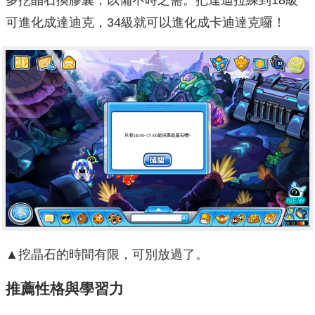
多挖晶石換膠囊，以備不時之需。把達迪拉練到18級
可進化成達迪克，34級就可以進化成卡迪達克囉！
▲挖晶石的時間有限，可別放過了。
推薦性格與學習力