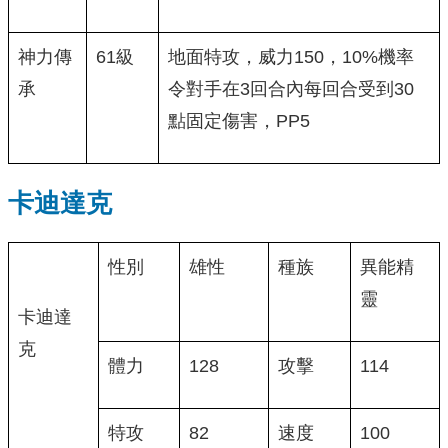
神力傳
61級
地面特攻，威力150，10%機率
承
令對手在3回合內每回合受到30
點固定傷害，PP5
卡迪達克
性別
雄性
種族
異能精
靈
卡迪達
克
體力
128
攻擊
114
特攻
82
速度
100