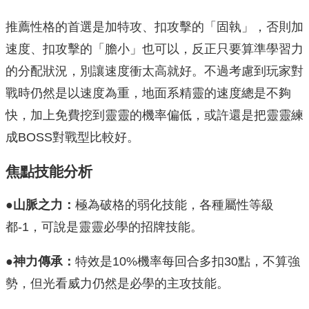
推薦性格的首選是加特攻、扣攻擊的「固執」，否則加
速度、扣攻擊的「膽小」也可以，反正只要算準學習力
的分配狀況，別讓速度衝太高就好。不過考慮到玩家對
戰時仍然是以速度為重，地面系精靈的速度總是不夠
快，加上免費挖到靈靈的機率偏低，或許還是把靈靈練
成BOSS對戰型比較好。
焦點技能分析
●
山脈之力：
極為破格的弱化技能，各種屬性等級
都-1，可說是靈靈必學的招牌技能。
●
神力傳承：
特效是10%機率每回合多扣30點，不算強
勢，但光看威力仍然是必學的主攻技能。