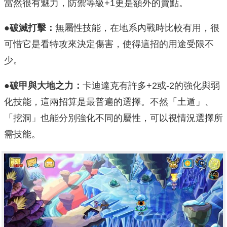
當然很有魅力，防禦等級+1更是額外的賣點。
●破滅打擊：
無屬性技能，在地系內戰時比較有用，很
可惜它是看特攻來決定傷害，使得這招的用途受限不
少。
●破甲與大地之力：
卡迪達克有許多+2或-2的強化與弱
化技能，這兩招算是最普遍的選擇。不然「土遁」、
「挖洞」也能分別強化不同的屬性，可以視情況選擇所
需技能。