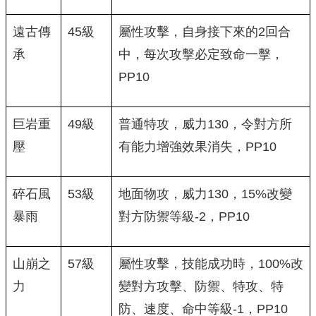
遠古傳
45級
屬性攻擊，自身接下來的2回合
承
中，每次攻擊必定致命一擊，
PP10
巨岩重
49級
普通特攻，威力130，令對方所
壓
有能力增強效果消失，PP10
碎石風
53級
地面物攻，威力130，15%改變
暴雨
對方防禦等級-2，PP10
山崩之
57級
屬性攻擊，技能成功時，100%改
力
變對方攻擊、防禦、特攻、特
防、速度、命中等級-1，PP10