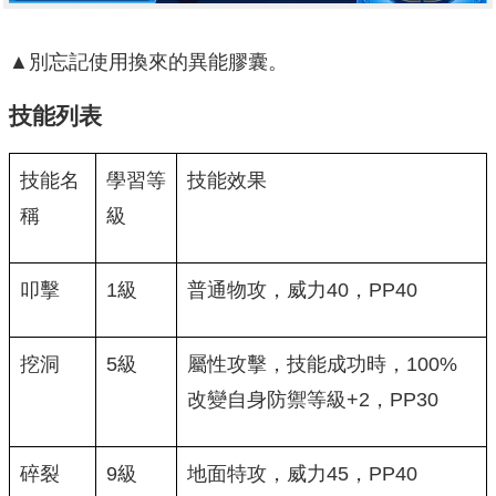
▲別忘記使用換來的異能膠囊。
技能列表
技能名
學習等
技能效果
稱
級
叩擊
1級
普通物攻，威力40，PP40
挖洞
5級
屬性攻擊，技能成功時，100%
改變自身防禦等級+2，PP30
碎裂
9級
地面特攻，威力45，PP40