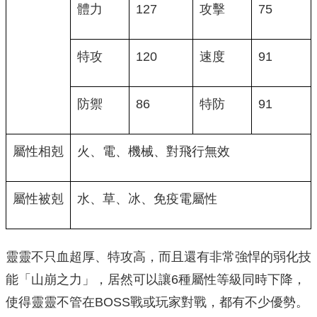
體力
127
攻擊
75
特攻
120
速度
91
防禦
86
特防
91
屬性相剋
火、電、機械、對飛行無效
屬性被剋
水、草、冰、免疫電屬性
靈靈不只血超厚、特攻高，而且還有非常強悍的弱化技
能「山崩之力」，居然可以讓6種屬性等級同時下降，
使得靈靈不管在BOSS戰或玩家對戰，都有不少優勢。