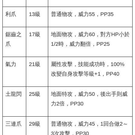
利爪
13級
普通物攻，威力55，PP35
鋸齒之
17級
地面物攻，威力60，對方HP小於
爪
1/2時，威力翻倍，PP25
氣力
21級
屬性攻擊，技能成功時，100%
改變自身攻擊等級+1，PP40
土龍閃
25級
地面特攻，威力50，後出手則威
力2倍，PP30
三連爪
29級
普通物攻，威力45，1回合做2～
3次攻擊，PP30