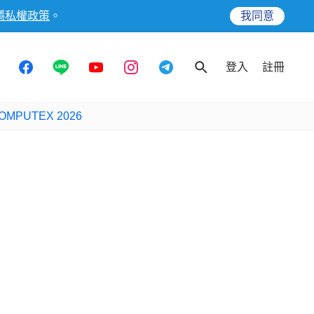
隱私權政策
。
我同意
登入
註冊
OMPUTEX 2026