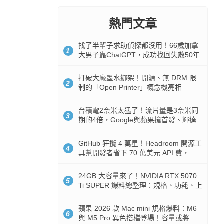
熱門文章
找了半輩子求助偵探都沒用！66歲加拿
1
大男子靠ChatGPT，成功找回失散50年
家人
打破大廠墨水綁架！開源、無 DRM 限
2
制的「Open Printer」概念機亮相
台積電2奈米太猛了！流片量是3奈米同
3
期的4倍，Google與蘋果搶首發、輝達
與AMD排隊等產能
GitHub 狂攬 4 萬星！Headroom 開源工
4
具幫開發者省下 70 萬美元 API 費，
Token 消耗暴降 92%
24GB 大容量來了！NVIDIA RTX 5070
5
Ti SUPER 爆料總整理：規格、功耗、上
市時間
蘋果 2026 款 Mac mini 規格爆料：M6
6
與 M5 Pro 異色搭檔登場！容量或將