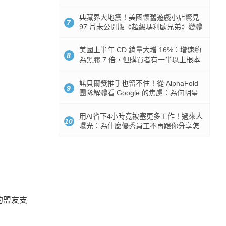
512GB 起跳
典藏界大地震！美國懷舊遊戲小店驚見
7
97 片未公開版《超級瑪利歐兄弟》變體
任天堂卡帶
美國上半年 CD 銷量大增 16%：增速約
8
為黑膠 7 倍，但購買者有一半以上根本
沒有播放器
諾貝爾獎推手也留不住！從 AlphaFold
9
團隊解體看 Google 的焦慮：為何明星
實驗室要為 Gemini 讓路？
用AI省下4小時竟被塞更多工作！過來人
10
曝光：為什麼優秀員工不再跟你分享怎
麼使用AI
的盟友支