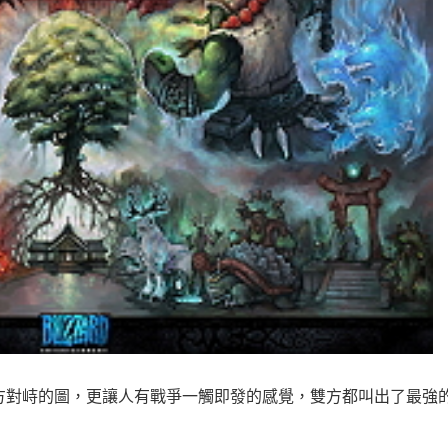
張兩方對峙的圖，更讓人有戰爭一觸即發的感覺，雙方都叫出了最強