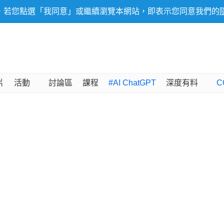
，若您點選「我同意」或繼續瀏覽本網站，即表示您同意我們的
片
活動
討論區
課程
#AI ChatGPT
深度有料
C