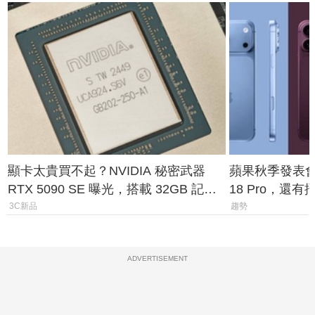
顯卡太貴買不起？NVIDIA 秘密武器
蘋果秋季發表會大
RTX 5090 SE 曝光，搭載 32GB 記憶
18 Pro，還
體
測一次看
3C新品
趨勢
ADVERTISEMENT