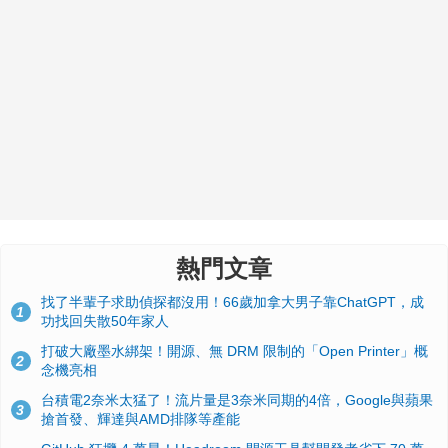
熱門文章
找了半輩子求助偵探都沒用！66歲加拿大男子靠ChatGPT，成
1
功找回失散50年家人
打破大廠墨水綁架！開源、無 DRM 限制的「Open Printer」概
2
念機亮相
台積電2奈米太猛了！流片量是3奈米同期的4倍，Google與蘋果
3
搶首發、輝達與AMD排隊等產能