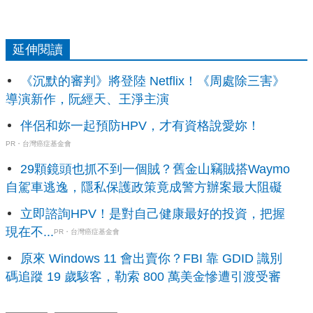
延伸閱讀
《沉默的審判》將登陸 Netflix！《周處除三害》
導演新作，阮經天、王淨主演
伴侶和妳一起預防HPV，才有資格說愛妳！
PR・台灣癌症基金會
29顆鏡頭也抓不到一個賊？舊金山竊賊搭Waymo
自駕車逃逸，隱私保護政策竟成警方辦案最大阻礙
立即諮詢HPV！是對自己健康最好的投資，把握
現在不...
PR・台灣癌症基金會
原來 Windows 11 會出賣你？FBI 靠 GDID 識別
碼追蹤 19 歲駭客，勒索 800 萬美金慘遭引渡受審