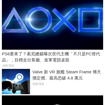
PS6要來了？索尼總裁曝次世代主機「不只是PC替代
品」，目標走出客廳、進軍電競桌面
遊戲/電競
Valve 新 VR 旗艦 Steam Frame 傳天
價定價、最高恐破 4.8 萬元
遊戲/電競