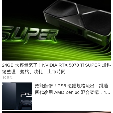
24GB 大容量來了！NVIDIA RTX 5070 Ti SUPER 爆料
總整理：規格、功耗、上市時間
3C新品
效能翻倍！PS6 硬體規格流出：跳過
四代改用 AMD Zen 6c 混合架構，4K
120fps 與全光追時代來臨