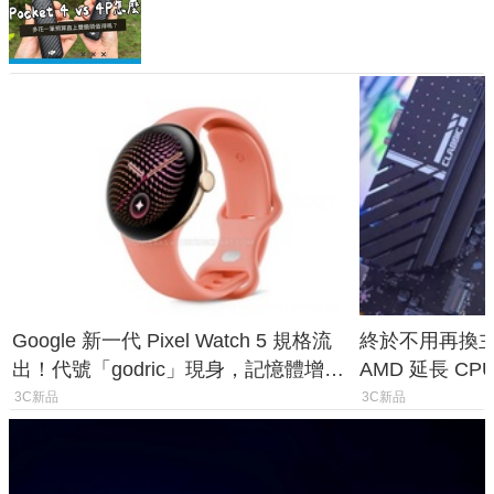
析，一次看懂兩台差異
Google 新一代 Pixel Watch 5 規格流
終於不用再換主機
出！代號「godric」現身，記憶體增強
AMD 延長 CP
鎖定 AI 應用
1954 至少能
3C新品
3C新品