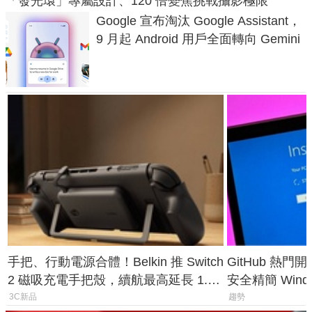
「發光環」專屬設計、120 倍變焦挑戰攝影極限
Google 宣布淘汰 Google Assistant，
9 月起 Android 用戶全面轉向 Gemini
手把、行動電源合體！Belkin 推 Switch
GitHub 熱門
2 磁吸充電手把殼，續航最高延長 1.5
安全精簡 Wind
倍
後台追蹤
3C新品
趨勢