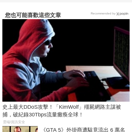
Recommended by
您也可能喜歡這些文章
史上最大DDoS攻擊！「KimWolf」殭屍網路主謀被
捕，破紀錄30Tbps流量癱瘓全球！
雲端/資訊安全
《GTA 5》外掛商遭駭竟流出 6 萬名