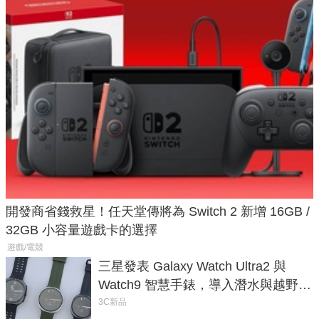
開發商省錢救星！任天堂傳將為 Switch 2 新增 16GB /
32GB 小容量遊戲卡的選擇
遊戲/電競
三星發表 Galaxy Watch Ultra2 與
Watch9 智慧手錶，導入潛水與越野跑
導航功能
3C新品