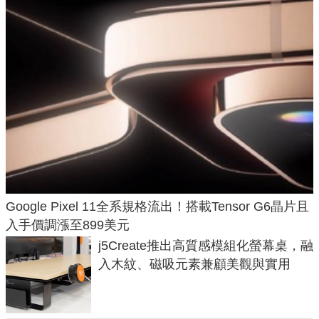
Google Pixel 11全系規格流出！搭載Tensor G6晶片且
入手價調漲至899美元
j5Create推出高質感模組化螢幕桌，融
入木紋、磁吸元素兼顧美觀與實用