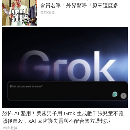
會員名單：外界驚呼「原來這麼多人
在開掛！」
遊戲/電競
恐怖 AI 濫用！美國男子用 Grok 生成數千張兒童不雅
照後自殺，xAI 因防護失靈與不配合警方遭起訴
AI/大數據