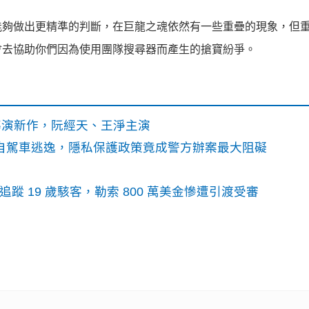
能夠做出更精準的判斷，在巨龍之魂依然有一些重疊的現象，但
會去協助你們因為使用團隊搜尋器而產生的搶寶紛爭。
》導演新作，阮經天、王淨主演
o自駕車逃逸，隱私保護政策竟成警方辦案最大阻礙
識別碼追蹤 19 歲駭客，勒索 800 萬美金慘遭引渡受審