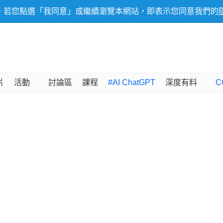
，若您點選「我同意」或繼續瀏覽本網站，即表示您同意我們的
片
活動
討論區
課程
#AI ChatGPT
深度有料
C