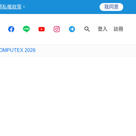
隱私權政策
。
我同意
登入
註冊
OMPUTEX 2026