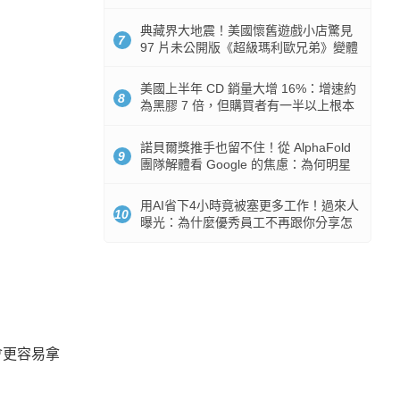
512GB 起跳
典藏界大地震！美國懷舊遊戲小店驚見
7
97 片未公開版《超級瑪利歐兄弟》變體
任天堂卡帶
美國上半年 CD 銷量大增 16%：增速約
8
為黑膠 7 倍，但購買者有一半以上根本
沒有播放器
諾貝爾獎推手也留不住！從 AlphaFold
9
團隊解體看 Google 的焦慮：為何明星
實驗室要為 Gemini 讓路？
用AI省下4小時竟被塞更多工作！過來人
10
曝光：為什麼優秀員工不再跟你分享怎
麼使用AI
會更容易拿