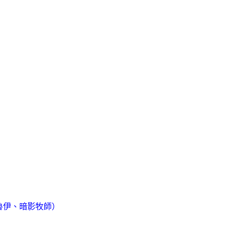
魯伊、暗影牧師）