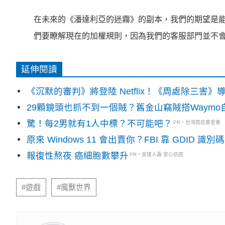
在未來的《潘達利亞的迷霧》的副本，我們的期望是
們要瞭解現在的加權規則，因為我們的客服部門並不
延伸閱讀
《沉默的審判》將登陸 Netflix！《周處除三害
29顆鏡頭也抓不到一個賊？舊金山竊賊搭Waym
驚！每2男就有1人中標？不可能吧？
PR・台灣癌症基金會
原來 Windows 11 會出賣你？FBI 靠 GDID 
報復性熬夜 癌細胞數攀升
PR・安達人壽 安心抗癌
#遊戲
#魔獸世界