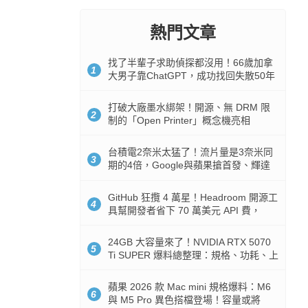
熱門文章
找了半輩子求助偵探都沒用！66歲加拿
1
大男子靠ChatGPT，成功找回失散50年
家人
打破大廠墨水綁架！開源、無 DRM 限
2
制的「Open Printer」概念機亮相
台積電2奈米太猛了！流片量是3奈米同
3
期的4倍，Google與蘋果搶首發、輝達
與AMD排隊等產能
GitHub 狂攬 4 萬星！Headroom 開源工
4
具幫開發者省下 70 萬美元 API 費，
Token 消耗暴降 92%
24GB 大容量來了！NVIDIA RTX 5070
5
Ti SUPER 爆料總整理：規格、功耗、上
市時間
蘋果 2026 款 Mac mini 規格爆料：M6
6
與 M5 Pro 異色搭檔登場！容量或將