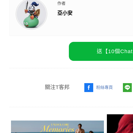
作者
亞小安
送【10個Ch
關注T客邦
粉絲專頁