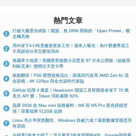
熱門文章
打破大廠墨水綁架！開源、無 DRM 限制的「Open Printer」概
1
念機亮相
用AI省下4小時竟被塞更多工作！過來人曝光：為什麼優秀員工
2
不再跟你分享怎麼使用AI
典藏界大地震！美國懷舊遊戲小店驚見 97 片未公開版《超級瑪
3
利歐兄弟》變體任天堂卡帶
效能翻倍！PS6 硬體規格流出：跳過四代改用 AMD Zen 6c 混
4
合架構，4K 120fps 與全光追時代來臨
GitHub 狂攬 4 萬星！Headroom 開源工具幫開發者省下 70 萬
5
美元 API 費，Token 消耗暴降 92%
蘋果 2026 款 Mac mini 規格爆料：M6 與 M5 Pro 異色搭檔登
6
場！容量或將 512GB 起跳
Linux 市占率突然翻倍、Windows 跌破六成？最新數據背後恐另
7
有原因
台積電2奈米太猛了！流片量是3奈米同期的4倍，Google與蘋果