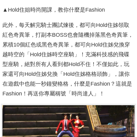
▲Hold住姐時尚開課，教你什麼是Fashion
此外，每天解完騎士團試煉後，都可向Hold住姊領取
紅色奇異筆，打副本BOSS也會隨機掉落黑色奇異筆，
累積10個紅色或黑色奇異筆，都可向Hold住姊兌換穿
越時空的「Hold住姊時空座騎」！充滿科技感的飛碟
型座騎，絕對所有人看到都Hold不住！不僅如此，玩
家還可向Hold住姊兌換「Hold住姊格格頭飾」，讓你
在遊戲中也能一秒鐘變格格，什麼是Fashion？這就是
Fashion！再送你專屬稱號「時尚達人」！