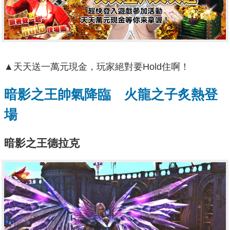
▲天天送一萬元現金，玩家絕對要Hold住啊！
暗影之王帥氣降臨 火龍之子炙熱登
場
暗影之王德拉克