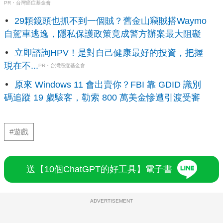
PR・台灣癌症基金會
29顆鏡頭也抓不到一個賊？舊金山竊賊搭Waymo
自駕車逃逸，隱私保護政策竟成警方辦案最大阻礙
立即諮詢HPV！是對自己健康最好的投資，把握
現在不...
PR・台灣癌症基金會
原來 Windows 11 會出賣你？FBI 靠 GDID 識別
碼追蹤 19 歲駭客，勒索 800 萬美金慘遭引渡受審
#遊戲
送【10個ChatGPT的好工具】電子書
ADVERTISEMENT