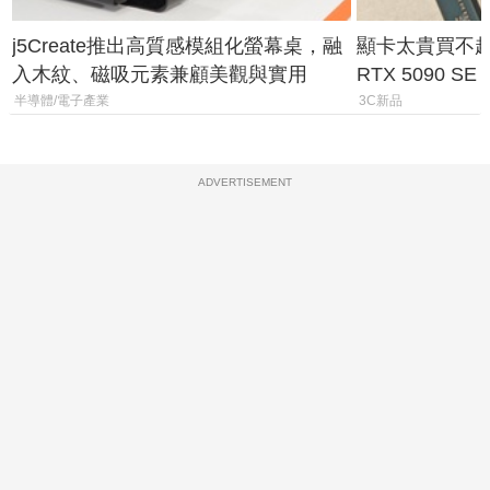
j5Create推出高質感模組化螢幕桌，融
顯卡太貴買不起？
入木紋、磁吸元素兼顧美觀與實用
RTX 5090 S
體
半導體/電子產業
3C新品
ADVERTISEMENT