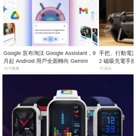
Google 宣布淘汰 Google Assistant，9
手把、行動電源合體
月起 Android 用戶全面轉向 Gemini
2 磁吸充電手把
倍
AI/大數據
3C新品