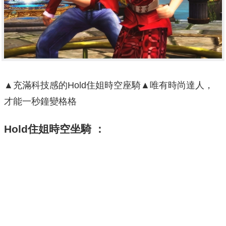
▲充滿科技感的Hold住姐時空座騎▲唯有時尚達人，
才能一秒鐘變格格
Hold住姐時空坐騎 ：