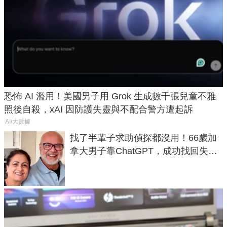
恐怖 AI 濫用！美國男子用 Grok 生成數千張兒童不雅
照後自殺，xAI 因防護失靈與不配合警方遭起訴
AI/大數據
找了半輩子求助偵探都沒用！66歲加
拿大男子靠ChatGPT，成功找回失散
50年家人