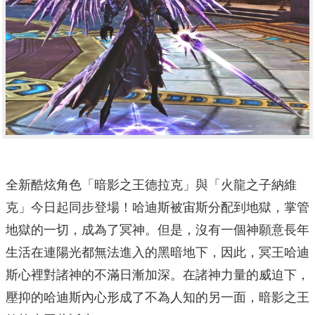
全新酷炫角色「暗影之王德拉克」與「火龍之子納維
克」今日起同步登場！哈迪斯被宙斯分配到地獄，掌管
地獄的一切，成為了冥神。但是，沒有一個神願意長年
生活在連陽光都無法進入的黑暗地下，因此，冥王哈迪
斯心裡對諸神的不滿日漸加深。在諸神力量的威迫下，
壓抑的哈迪斯內心形成了不為人知的另一面，暗影之王