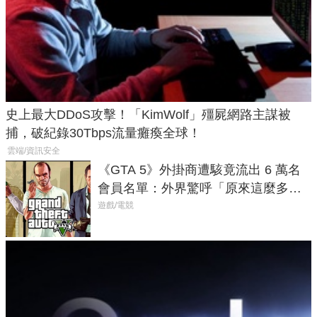
史上最大DDoS攻擊！「KimWolf」殭屍網路主謀被
捕，破紀錄30Tbps流量癱瘓全球！
雲端/資訊安全
《GTA 5》外掛商遭駭竟流出 6 萬名
會員名單：外界驚呼「原來這麼多人
在開掛！」
遊戲/電競