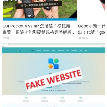
DJI Pocket 4 vs 4P 怎麼選？從鏡頭、
Google 新一代 
畫質、跟隨功能與硬體規格完整解析，
出！代號「god
一次看懂兩台差異
鎖定 AI 應用
評測
3C新品