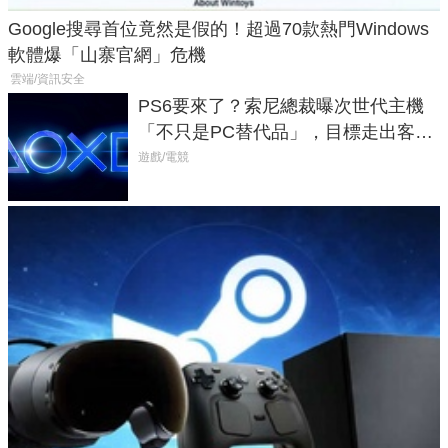
Google搜尋首位竟然是假的！超過70款熱門Windows
軟體爆「山寨官網」危機
雲端/資訊安全
PS6要來了？索尼總裁曝次世代主機
「不只是PC替代品」，目標走出客
廳、進軍電競桌面
遊戲/電競