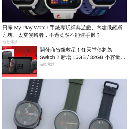
日廠 My Play Watch 手錶專玩經典遊戲、內建俄羅斯
方塊、太空侵略者，不過竟然不能連手機？
遊戲/電競
開發商省錢救星！任天堂傳將為
Switch 2 新增 16GB / 32GB 小容量遊
戲卡的選擇
遊戲/電競