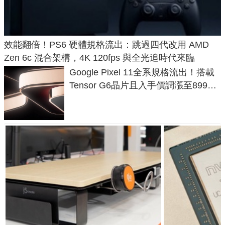
效能翻倍！PS6 硬體規格流出：跳過四代改用 AMD
Zen 6c 混合架構，4K 120fps 與全光追時代來臨
Google Pixel 11全系規格流出！搭載
Tensor G6晶片且入手價調漲至899美
元