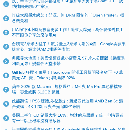
找了半輩子求助偵探都沒用！66歲加拿大男子靠ChatGPT，成
1
功找回失散50年家人
打破大廠墨水綁架！開源、無 DRM 限制的「Open Printer」概
2
念機亮相
用AI省下4小時竟被塞更多工作！過來人曝光：為什麼優秀員工
3
不再跟你分享怎麼使用AI
台積電2奈米太猛了！流片量是3奈米同期的4倍，Google與蘋果
4
搶首發、輝達與AMD排隊等產能
典藏界大地震！美國懷舊遊戲小店驚見 97 片未公開版《超級瑪
5
利歐兄弟》變體任天堂卡帶
GitHub 狂攬 4 萬星！Headroom 開源工具幫開發者省下 70 萬
6
美元 API 費，Token 消耗暴降 92%
蘋果 2026 款 Mac mini 規格爆料：M6 與 M5 Pro 異色搭檔登
7
場！容量或將 512GB 起跳
效能翻倍！PS6 硬體規格流出：跳過四代改用 AMD Zen 6c 混
8
合架構，4K 120fps 與全光追時代來臨
美國上半年 CD 銷量大增 16%：增速約為黑膠 7 倍，但購買者
9
有一半以上根本沒有播放器
諾貝爾獎推手也留不住！從 AlphaFold 團隊解體看 Google 的焦