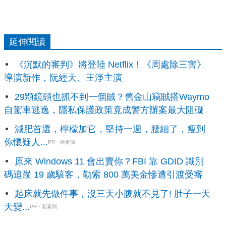
延伸閱讀
《沉默的審判》將登陸 Netflix！《周處除三害》
導演新作，阮經天、王淨主演
29顆鏡頭也抓不到一個賊？舊金山竊賊搭Waymo
自駕車逃逸，隱私保護政策竟成警方辦案最大阻礙
減肥首選，檸檬加它，堅持一週，腰細了，瘦到
你懷疑人...
PR・新素簡
原來 Windows 11 會出賣你？FBI 靠 GDID 識別
碼追蹤 19 歲駭客，勒索 800 萬美金慘遭引渡受審
起床就先做件事，沒三天小腹就不見了! 肚子一天
天變...
PR・新素簡