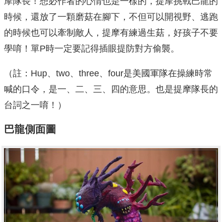
摩隊長！想必作者的心情也是一樣的，提摩挑戰巴龍的
時候，還放了一顆磨菇在腳下，不但可以開視野、逃跑
的時候也可以牽制敵人，提摩有練過生菇，好孩子不要
學唷！單P時一定要記得插眼提防對方偷襲。
（註：Hup、two、three、four是美國軍隊在操練時常
喊的口令，是一、二、三、四的意思。也是提摩隊長的
台詞之一唷！）
巴龍側面圖