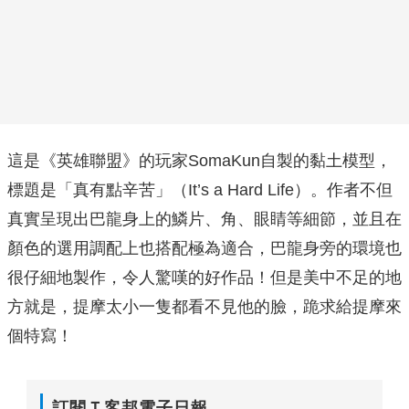
這是《英雄聯盟》的玩家SomaKun自製的黏土模型，
標題是「真有點辛苦」（It’s a Hard Life）。作者不但
真實呈現出巴龍身上的鱗片、角、眼睛等細節，並且在
顏色的選用調配上也搭配極為適合，巴龍身旁的環境也
很仔細地製作，令人驚嘆的好作品！但是美中不足的地
方就是，提摩太小一隻都看不見他的臉，跪求給提摩來
個特寫！
訂閱Ｔ客邦電子日報