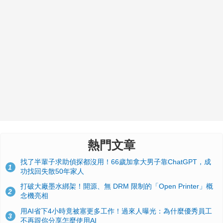
熱門文章
找了半輩子求助偵探都沒用！66歲加拿大男子靠ChatGPT，成
1
功找回失散50年家人
打破大廠墨水綁架！開源、無 DRM 限制的「Open Printer」概
2
念機亮相
用AI省下4小時竟被塞更多工作！過來人曝光：為什麼優秀員工
3
不再跟你分享怎麼使用AI