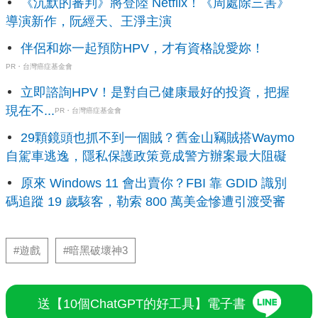
《沉默的審判》將登陸 Netflix！《周處除三害》
導演新作，阮經天、王淨主演
伴侶和妳一起預防HPV，才有資格說愛妳！
PR・台灣癌症基金會
立即諮詢HPV！是對自己健康最好的投資，把握
現在不...
PR・台灣癌症基金會
29顆鏡頭也抓不到一個賊？舊金山竊賊搭Waymo
自駕車逃逸，隱私保護政策竟成警方辦案最大阻礙
原來 Windows 11 會出賣你？FBI 靠 GDID 識別
碼追蹤 19 歲駭客，勒索 800 萬美金慘遭引渡受審
#遊戲
#暗黑破壞神3
送【10個ChatGPT的好工具】電子書