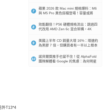
Token 消耗暴降 92%
蘋果 2026 款 Mac mini 規格爆料：M6
7
與 M5 Pro 異色搭檔登場！容量或將
512GB 起跳
效能翻倍！PS6 硬體規格流出：跳過四
8
代改用 AMD Zen 6c 混合架構，4K
120fps 與全光追時代來臨
美國上半年 CD 銷量大增 16%：增速約
9
為黑膠 7 倍，但購買者有一半以上根本
沒有播放器
諾貝爾獎推手也留不住！從 AlphaFold
10
團隊解體看 Google 的焦慮：為何明星
實驗室要為 Gemini 讓路？
T13*4