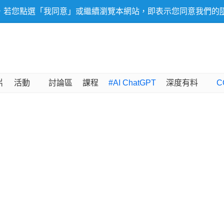
，若您點選「我同意」或繼續瀏覽本網站，即表示您同意我們的
片
活動
討論區
課程
#AI ChatGPT
深度有料
C