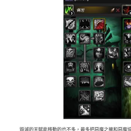
毀滅的天賦能移動的也不多，最多把惡魔之擁和惡魔