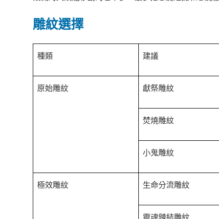
雕紋選擇
種類
建議
原始雕紋
獻祭雕紋
焚燒雕紋
小鬼雕紋
極效雕紋
生命分流雕紋
靈魂鏈結雕紋