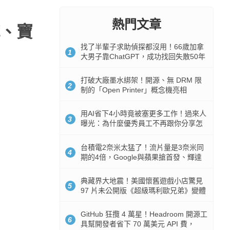
熱門文章
、寶
找了半輩子求助偵探都沒用！66歲加拿
1
大男子靠ChatGPT，成功找回失散50年
家人
打破大廠墨水綁架！開源、無 DRM 限
2
制的「Open Printer」概念機亮相
用AI省下4小時竟被塞更多工作！過來人
3
曝光：為什麼優秀員工不再跟你分享怎
麼使用AI
台積電2奈米太猛了！流片量是3奈米同
4
期的4倍，Google與蘋果搶首發、輝達
與AMD排隊等產能
典藏界大地震！美國懷舊遊戲小店驚見
5
97 片未公開版《超級瑪利歐兄弟》變體
任天堂卡帶
GitHub 狂攬 4 萬星！Headroom 開源工
6
具幫開發者省下 70 萬美元 API 費，