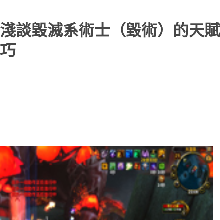
淺談毀滅系術士（毀術）的天賦
巧