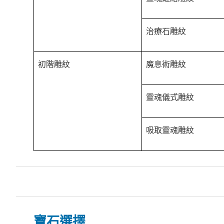
治療石雕紋
初階雕紋
魔息術雕紋
靈魂儀式雕紋
吸取靈魂雕紋
寶石選擇