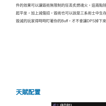
件的效果可以讓毀術無限制的狂丟炙燃魂火，這兩點除
起平坐，加上減傷招，毀術也可以說是三系術士中生
毀滅的玩家得時時盯著你的Buff，才不會讓DPS掉下
天賦配置