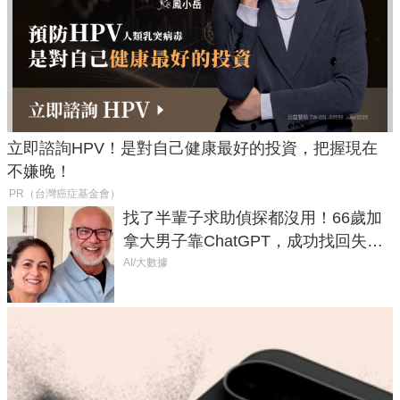
立即諮詢HPV！是對自己健康最好的投資，把握現在
不嫌晚！
PR（台灣癌症基金會）
找了半輩子求助偵探都沒用！66歲加
拿大男子靠ChatGPT，成功找回失散
50年家人
AI/大數據