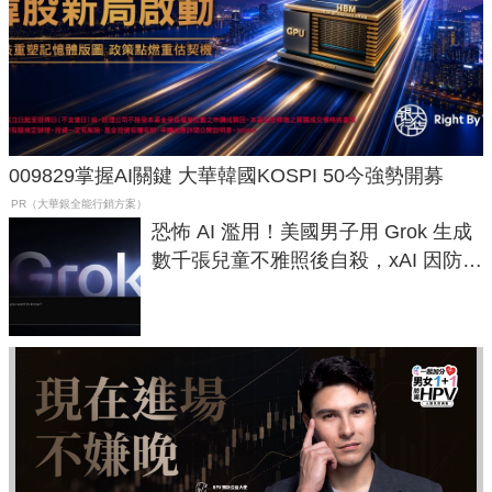
009829掌握AI關鍵 大華韓國KOSPI 50今強勢開募
PR（大華銀全能行銷方案）
恐怖 AI 濫用！美國男子用 Grok 生成
數千張兒童不雅照後自殺，xAI 因防護
失靈與不配合警方遭起訴