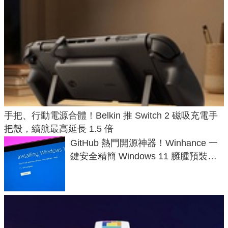
手把、行動電源合體！Belkin 推 Switch 2 磁吸充電手
把殼，續航最高延長 1.5 倍
GitHub 熱門開源神器！Winhance 一
鍵安全精簡 Windows 11 臃腫預裝軟
體與後台追蹤