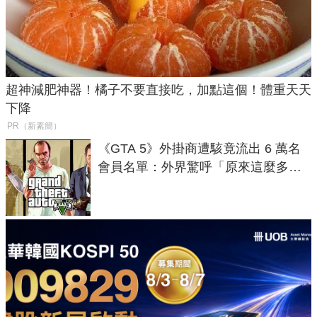
超神減肥神器！橘子不要直接吃，加點這個！體重天天
下降
PR（新素簡）
《GTA 5》外掛商遭駭竟流出 6 萬名
會員名單：外界驚呼「原來這麼多人
在開掛！」