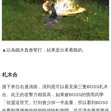
▲以為鐵木真會幫打，結果是出來看戲的。
札木合
接下來往右邊清路，清到底可以看見第三隻BOSS札木
合。此王的攻擊力相當高，如果被BOSS的慣用武學
「祖靈逞世咒」打到會少掉一半血量，所以看到BOSS
在蓄勁準備施放技能時就快點跑開，並且讓血量盡量保