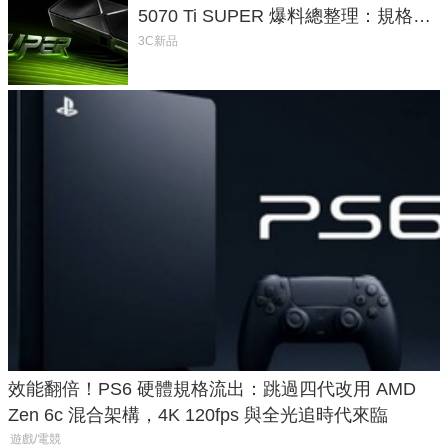
5070 Ti SUPER 爆料總整理：規格、
功耗、上市時間
3C新品
效能翻倍！PS6 硬體規格流出：跳過四代改用 AMD
Zen 6c 混合架構，4K 120fps 與全光追時代來臨
遊戲/電競