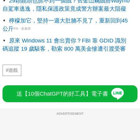
29顆鏡頭也抓不到一個賊？舊金山竊賊搭Waymo
自駕車逃逸，隱私保護政策竟成警方辦案最大阻礙
檸檬加它，堅持一週大肚腩不見了，重新回到45
公斤
PR・新素簡
原來 Windows 11 會出賣你？FBI 靠 GDID 識別
碼追蹤 19 歲駭客，勒索 800 萬美金慘遭引渡受審
#遊戲
送【10個ChatGPT的好工具】電子書
ADVERTISEMENT