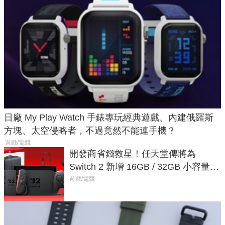
日廠 My Play Watch 手錶專玩經典遊戲、內建俄羅斯
方塊、太空侵略者，不過竟然不能連手機？
遊戲/電競
開發商省錢救星！任天堂傳將為
Switch 2 新增 16GB / 32GB 小容量遊
戲卡的選擇
遊戲/電競