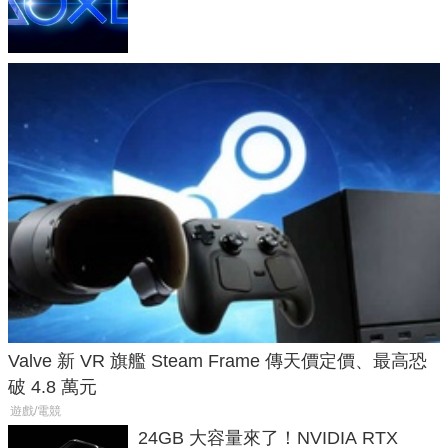
廳、進軍電競桌面
Valve 新 VR 旗艦 Steam Frame 傳天價定價、最高恐
破 4.8 萬元
遊戲/電競
24GB 大容量來了！NVIDIA RTX