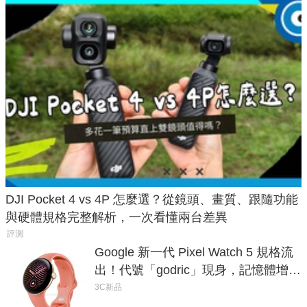
DJI Pocket 4 vs 4P 怎麼選？從鏡頭、畫質、跟隨功能
與硬體規格完整解析，一次看懂兩台差異
評測
Google 新一代 Pixel Watch 5 規格流
出！代號「godric」現身，記憶體增強
鎖定 AI 應用
3C新品