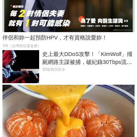
伴侶和妳一起預防HPV，才有資格說愛妳！
PR（台灣癌症基金會）
史上最大DDoS攻擊！「KimWolf」殭
屍網路主謀被捕，破紀錄30Tbps流量
癱瘓全球！
雲端/資訊安全