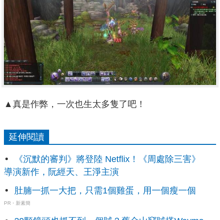
▲真是作弊，一次也生太多隻了吧！
延伸閱讀
《沉默的審判》將登陸 Netflix！《周處除三害》
導演新作，阮經天、王淨主演
肚腩一抓一大把，只需1個雞蛋，用一個瘦一個
PR・新素簡