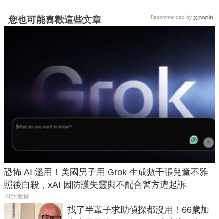
Recommended by
您也可能喜歡這些文章
恐怖 AI 濫用！美國男子用 Grok 生成數千張兒童不雅
照後自殺，xAI 因防護失靈與不配合警方遭起訴
AI/大數據
找了半輩子求助偵探都沒用！66歲加