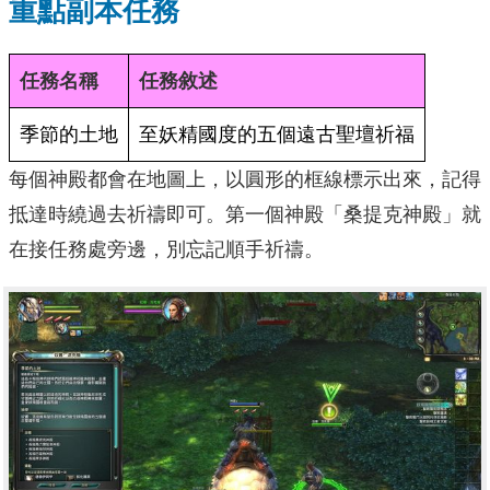
重點副本任務
任務名稱
任務敘述
季節的土地
至妖精國度的五個遠古聖壇祈福
每個神殿都會在地圖上，以圓形的框線標示出來，記得
抵達時繞過去祈禱即可。第一個神殿「桑提克神殿」就
在接任務處旁邊，別忘記順手祈禱。