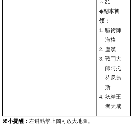
～21
◆副本首
領：
騙術師
海格
盧漢
戰鬥大
師阿托
芬尼烏
斯
妖精王
者天威
※小提醒
：左鍵點擊上圖可放大地圖。