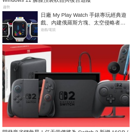
趨勢
日廠 My Play Watch 手錶專玩經典遊
戲、內建俄羅斯方塊、太空侵略者，
不過竟然不能連手機？
遊戲/電競