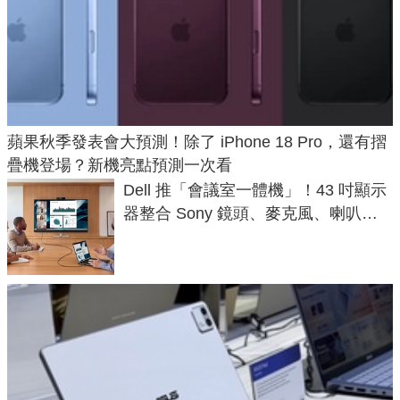
蘋果秋季發表會大預測！除了 iPhone 18 Pro，還有摺
疊機登場？新機亮點預測一次看
Dell 推「會議室一體機」！43 吋顯示
器整合 Sony 鏡頭、麥克風、喇叭，
一條 USB-C 就能開會