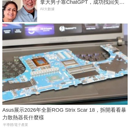
拿大男子靠ChatGPT，成功找回失散
50年家人
AI/大數據
Asus展示2026年全新ROG Strix Scar 18，拆開看看暴
力散熱器長什麼樣
半導體/電子產業