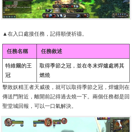
▲在入口處接任務，記得順便祈禱。
任務名稱
任務敘述
特維爾的王
取得季節之冠，並在冬末焊爐處將其
冠
燃燒
擊敗妖精王者天威後，就可以取得季節之冠，焊爐則在
傳送門附近，離開前記得過去燒一下。兩個任務都是回
聖堂城回報，可以一口氣解決。