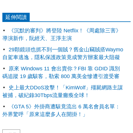
延伸閱讀
《沉默的審判》將登陸 Netflix！《周處除三害》
導演新作，阮經天、王淨主演
29顆鏡頭也抓不到一個賊？舊金山竊賊搭Waymo
自駕車逃逸，隱私保護政策竟成警方辦案最大阻礙
原來 Windows 11 會出賣你？FBI 靠 GDID 識別
碼追蹤 19 歲駭客，勒索 800 萬美金慘遭引渡受審
史上最大DDoS攻擊！「KimWolf」殭屍網路主謀
被捕，破紀錄30Tbps流量癱瘓全球！
《GTA 5》外掛商遭駭竟流出 6 萬名會員名單：
外界驚呼「原來這麼多人在開掛！」