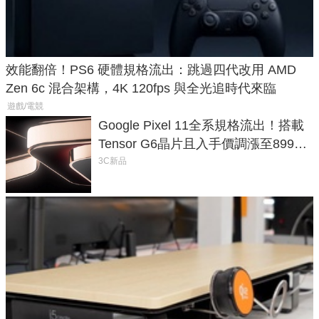
效能翻倍！PS6 硬體規格流出：跳過四代改用 AMD
Zen 6c 混合架構，4K 120fps 與全光追時代來臨
遊戲/電競
Google Pixel 11全系規格流出！搭載
Tensor G6晶片且入手價調漲至899美
元
3C新品