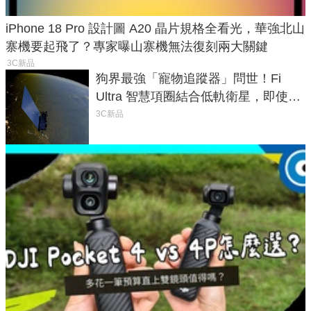
iPhone 18 Pro 設計圖 A20 晶片規格全看光，華強北山
寨機要起飛了？專家曝山寨機無法復刻兩大關鍵
3C新品
狗界最強「寵物追蹤器」問世！Fi
Ultra 智慧項圈結合低軌衛星，即使在
密林山谷也能精準找回愛犬
3C新品