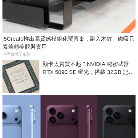
j5Create推出高質感模組化螢幕桌，融入木紋、磁吸元
素兼顧美觀與實用
半導體/電子產業
顯卡太貴買不起？NVIDIA 秘密武器
RTX 5090 SE 曝光，搭載 32GB 記憶
體