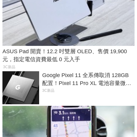
ASUS Pad 開賣！12.2 吋雙層 OLED、售價 19,900
元，指定電信資費最低 0 元入手
3C新品
Google Pixel 11 全系傳取消 128GB
配置！Pixel 11 Pro XL 電池容量微降
1.6%
3C新品