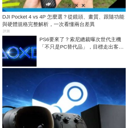
DJI Pocket 4 vs 4P 怎麼選？從鏡頭、畫質、跟隨功能
與硬體規格完整解析，一次看懂兩台差異
評測
PS6要來了？索尼總裁曝次世代主機
「不只是PC替代品」，目標走出客
廳、進軍電競桌面