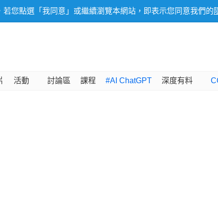
，若您點選「我同意」或繼續瀏覽本網站，即表示您同意我們的
片
活動
討論區
課程
#AI ChatGPT
深度有料
C