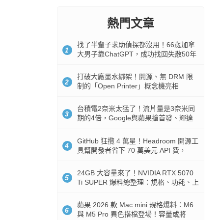
熱門文章
找了半輩子求助偵探都沒用！66歲加拿
1
大男子靠ChatGPT，成功找回失散50年
家人
打破大廠墨水綁架！開源、無 DRM 限
2
制的「Open Printer」概念機亮相
台積電2奈米太猛了！流片量是3奈米同
3
期的4倍，Google與蘋果搶首發、輝達
與AMD排隊等產能
GitHub 狂攬 4 萬星！Headroom 開源工
4
具幫開發者省下 70 萬美元 API 費，
Token 消耗暴降 92%
24GB 大容量來了！NVIDIA RTX 5070
5
Ti SUPER 爆料總整理：規格、功耗、上
市時間
蘋果 2026 款 Mac mini 規格爆料：M6
6
與 M5 Pro 異色搭檔登場！容量或將