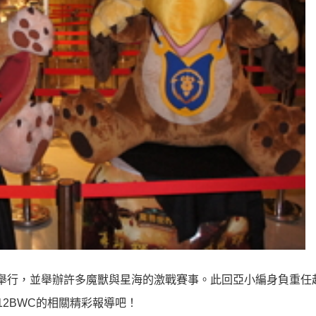
心會場上舉行，並舉辦許多魔獸與星海的激戰賽事。此回亞小編身負重
12BWC的相關精彩報導吧！