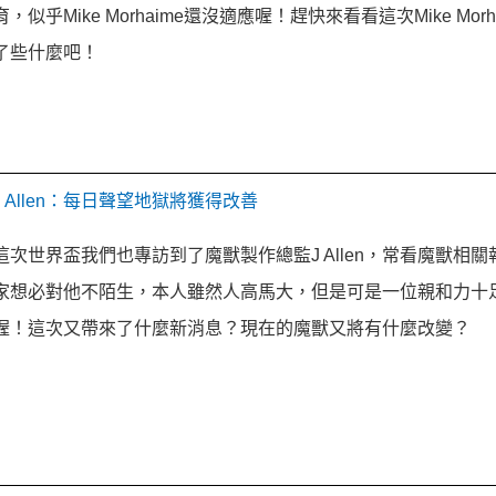
育，似乎Mike Morhaime還沒適應喔！趕快來看看這次Mike Morh
了些什麼吧！
J Allen：每日聲望地獄將獲得改善
這次世界盃我們也專訪到了魔獸製作總監J Allen，常看魔獸相
家想必對他不陌生，本人雖然人高馬大，但是可是一位親和力十
喔！這次又帶來了什麼新消息？現在的魔獸又將有什麼改變？