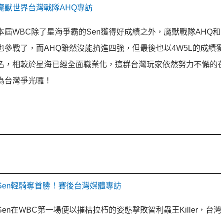
魔獸世界台灣戰隊AHQ專訪
本屆WBC除了星海爭霸的Sen獲得好成績之外，魔獸戰隊AHQ和Ro
也參戰了，而AHQ雖然沒能擠進四強，但最後也以4W5L的成績
名，相較於星海已經全面職業化，這群台灣玩家依然努力不懈的
為台灣爭光囉！
Sen輕騎奪首勝！賽後台灣媒體專訪
Sen在WBC第一場便以摧枯拉朽的姿態擊敗智利蟲王Killer，台