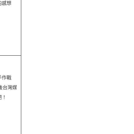
的感想
手作戰
後台灣媒
吧！