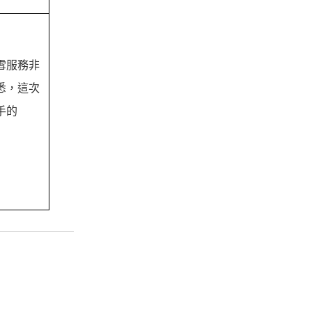
暴雪服務非
悉，這次
手的