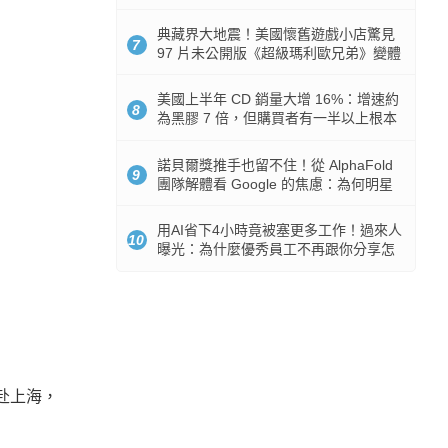
512GB 起跳
典藏界大地震！美國懷舊遊戲小店驚見
7
97 片未公開版《超級瑪利歐兄弟》變體
任天堂卡帶
美國上半年 CD 銷量大增 16%：增速約
8
為黑膠 7 倍，但購買者有一半以上根本
沒有播放器
諾貝爾獎推手也留不住！從 AlphaFold
9
團隊解體看 Google 的焦慮：為何明星
實驗室要為 Gemini 讓路？
用AI省下4小時竟被塞更多工作！過來人
10
曝光：為什麼優秀員工不再跟你分享怎
麼使用AI
任赴上海，