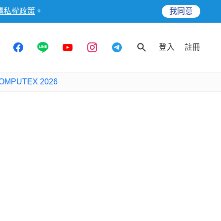
隱私權政策
。
我同意
登入
註冊
OMPUTEX 2026