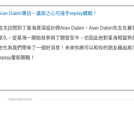
Alan Dabiri專訪－蟲族之心可接手replay續戰！
這次訪問到了星海資深設計師Alan Dabiri，Alan Dabiri先生在
常久，從星海一開始就參與了開發至今，也因此他對星海相當熟
他也為我們帶來了一個好消息！未來你將可以和你的朋友藉由高
replay重新開戰！