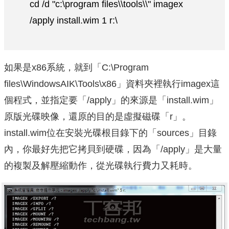
cd /d "c:\program files\\tools\\" imagex
/apply install.wim 1 r:\
如果是x86系統，就到「C:\Program
files\WindowsAIK\Tools\x86」資料夾裡執行imagex這
個程式，並指定要「/apply」的來源是「install.wim」
原版光碟映像，還原的目的是虛擬磁碟「r」。
install.wim位在安裝光碟根目錄下的「sources」目錄
內，你最好先把它拷貝到硬碟，因為「/apply」是大量
的複製及解壓縮動作，從光碟執行費力又耗時。