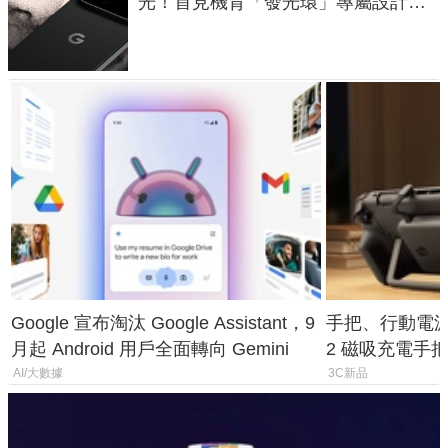
光！首見機背「發光環」專屬設計、
120 倍變焦挑戰攝影極限
Google 宣布淘汰 Google Assistant，9
手把、行動電源合體
月起 Android 用戶全面轉向 Gemini
2 磁吸充電手把
倍
AI/大數據
3C新品