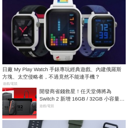
日廠 My Play Watch 手錶專玩經典遊戲、內建俄羅斯
方塊、太空侵略者，不過竟然不能連手機？
遊戲/電競
開發商省錢救星！任天堂傳將為
Switch 2 新增 16GB / 32GB 小容量遊
戲卡的選擇
遊戲/電競