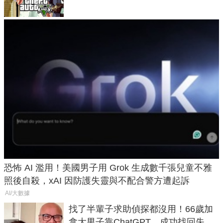
恐怖 AI 濫用！美國男子用 Grok 生成數千張兒童不雅
照後自殺，xAI 因防護失靈與不配合警方遭起訴
AI/大數據
找了半輩子求助偵探都沒用！66歲加
拿大男子靠ChatGPT，成功找回失散