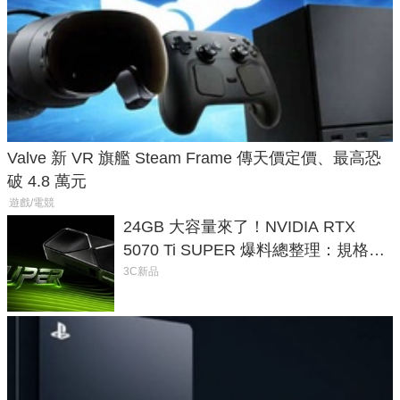
Valve 新 VR 旗艦 Steam Frame 傳天價定價、最高恐
破 4.8 萬元
遊戲/電競
24GB 大容量來了！NVIDIA RTX
5070 Ti SUPER 爆料總整理：規格、
功耗、上市時間
3C新品