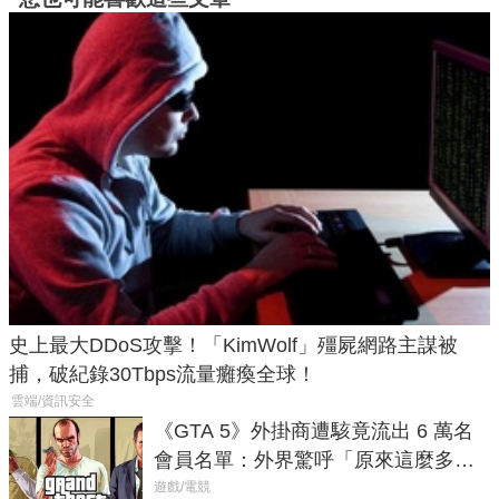
史上最大DDoS攻擊！「KimWolf」殭屍網路主謀被
捕，破紀錄30Tbps流量癱瘓全球！
雲端/資訊安全
《GTA 5》外掛商遭駭竟流出 6 萬名
會員名單：外界驚呼「原來這麼多人
在開掛！」
遊戲/電競