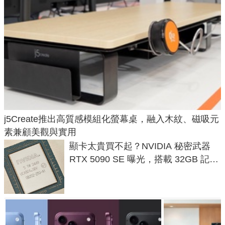
j5Create推出高質感模組化螢幕桌，融入木紋、磁吸元
素兼顧美觀與實用
顯卡太貴買不起？NVIDIA 秘密武器
RTX 5090 SE 曝光，搭載 32GB 記憶
體