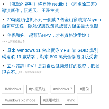
《沉默的審判》將登陸 Netflix！《周處除三害》
導演新作，阮經天、王淨主演
29顆鏡頭也抓不到一個賊？舊金山竊賊搭Waymo
自駕車逃逸，隱私保護政策竟成警方辦案最大阻礙
伴侶和妳一起預防HPV，才有資格說愛妳！
PR・台灣癌症基金會
原來 Windows 11 會出賣你？FBI 靠 GDID 識別
碼追蹤 19 歲駭客，勒索 800 萬美金慘遭引渡受審
立即諮詢HPV！是對自己健康最好的投資，把握
現在不...
PR・台灣癌症基金會
#Windows
#作業系統
#windows 7
#備份
#windows xp mode
#應用軟體
#vhd