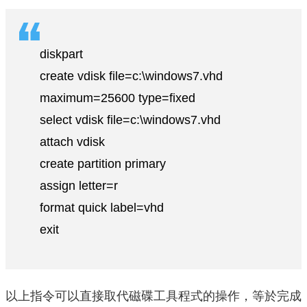
diskpart
create vdisk file=c:\windows7.vhd
maximum=25600 type=fixed
select vdisk file=c:\windows7.vhd
attach vdisk
create partition primary
assign letter=r
format quick label=vhd
exit
以上指令可以直接取代磁碟工具程式的操作，等於完成