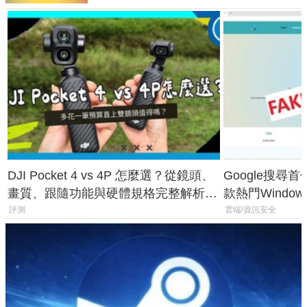
DJI Pocket 4 vs 4P 怎麼選？從鏡頭、
Google搜尋
畫質、跟隨功能與硬體規格完整解析，
款熱門Wind
一次看懂兩台差異
機
評測
雲端/資訊安全