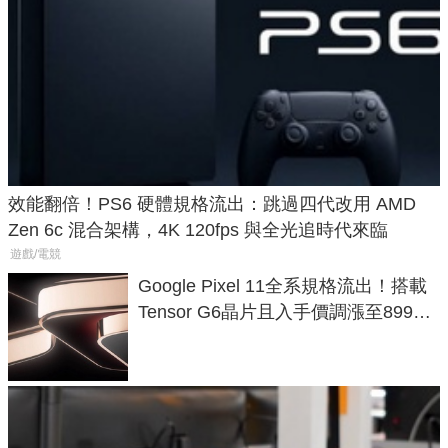
效能翻倍！PS6 硬體規格流出：跳過四代改用 AMD
Zen 6c 混合架構，4K 120fps 與全光追時代來臨
遊戲/電競
Google Pixel 11全系規格流出！搭載
Tensor G6晶片且入手價調漲至899美
元