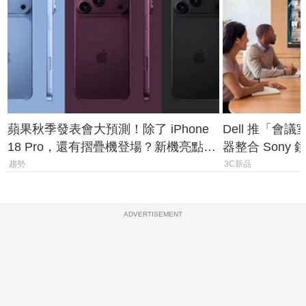
蘋果秋季發表會大預測！除了 iPhone
Dell 推「會
18 Pro，還有摺疊機登場？新機亮點預
器整合 Sony
測一次看
條 USB-C 就
趨勢
3C新品
ADVERTISEMENT