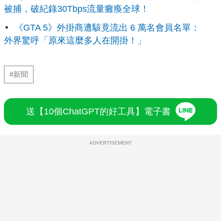
被捕，破紀錄30Tbps流量癱瘓全球！
《GTA 5》外掛商遭駭竟流出 6 萬名會員名單：
外界驚呼「原來這麼多人在開掛！」
#新聞
送【10個ChatGPT的好工具】電子書
ADVERTISEMENT