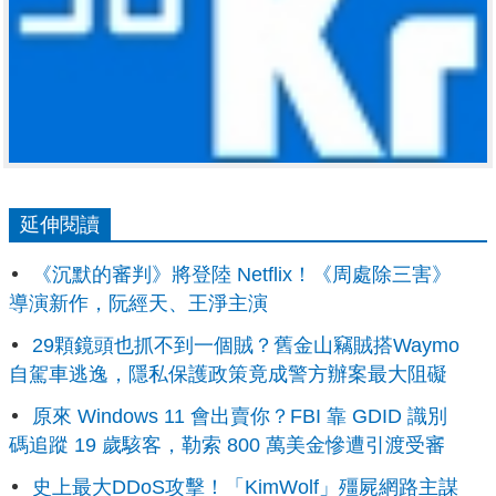
延伸閱讀
《沉默的審判》將登陸 Netflix！《周處除三害》
導演新作，阮經天、王淨主演
29顆鏡頭也抓不到一個賊？舊金山竊賊搭Waymo
自駕車逃逸，隱私保護政策竟成警方辦案最大阻礙
原來 Windows 11 會出賣你？FBI 靠 GDID 識別
碼追蹤 19 歲駭客，勒索 800 萬美金慘遭引渡受審
史上最大DDoS攻擊！「KimWolf」殭屍網路主謀