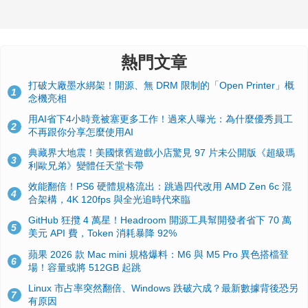
熱門文章
打破大廠墨水綁架！開源、無 DRM 限制的「Open Printer」概
1
念機亮相
用AI省下4小時竟被塞更多工作！過來人曝光：為什麼優秀員工
2
不再跟你分享怎麼使用AI
典藏界大地震！美國懷舊遊戲小店驚見 97 片未公開版《超級瑪
3
利歐兄弟》變體任天堂卡帶
效能翻倍！PS6 硬體規格流出：跳過四代改用 AMD Zen 6c 混
4
合架構，4K 120fps 與全光追時代來臨
GitHub 狂攬 4 萬星！Headroom 開源工具幫開發者省下 70 萬
5
美元 API 費，Token 消耗暴降 92%
蘋果 2026 款 Mac mini 規格爆料：M6 與 M5 Pro 異色搭檔登
6
場！容量或將 512GB 起跳
Linux 市占率突然翻倍、Windows 跌破六成？最新數據背後恐另
7
有原因