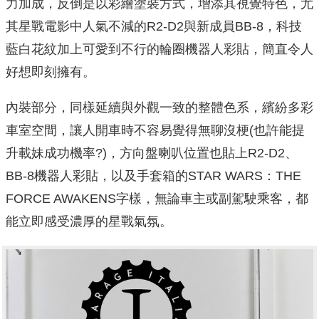
力加成，反倒是以彩繪塗裝方式，增添其視覺特色，尤
其星戰電影中人氣不減的R2-D2與新成員BB-8，科技
藍白花紋加上可愛到不行的輪圈機器人彩貼，簡直令人
好想即刻擁有。
內裝部分，同樣延續與外觀一致的整體色系，繽紛多彩
車室空間，讓人開車時不容易覺得無聊沒梗(也許能提
升載妹成功機率?)，方向盤喇叭位置也貼上R2-D2、
BB-8機器人彩貼，以及手套箱的STAR WARS：THE
FORCE AWAKENS字樣，無論車主或副駕駛乘客，都
能立即感受濃厚的星戰氣氛。