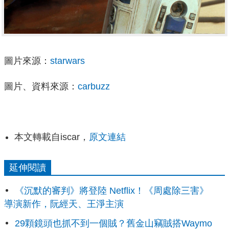
圖片來源：
starwars
圖片、資料來源：
carbuzz
本文轉載自iscar，
原文連結
延伸閱讀
《沉默的審判》將登陸 Netflix！《周處除三害》
導演新作，阮經天、王淨主演
29顆鏡頭也抓不到一個賊？舊金山竊賊搭Waymo