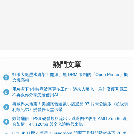
熱門文章
打破大廠墨水綁架！開源、無 DRM 限制的「Open Printer」概
1
念機亮相
用AI省下4小時竟被塞更多工作！過來人曝光：為什麼優秀員工
2
不再跟你分享怎麼使用AI
典藏界大地震！美國懷舊遊戲小店驚見 97 片未公開版《超級瑪
3
利歐兄弟》變體任天堂卡帶
效能翻倍！PS6 硬體規格流出：跳過四代改用 AMD Zen 6c 混
4
合架構，4K 120fps 與全光追時代來臨
GitHub 狂攬 4 萬星！Headroom 開源工具幫開發者省下 70 萬