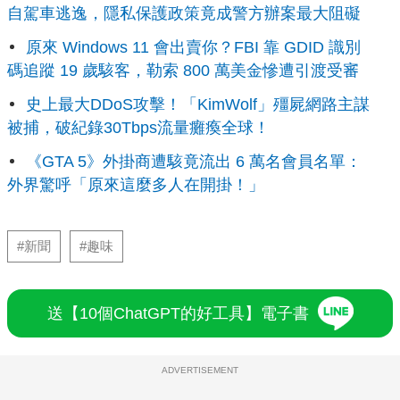
自駕車逃逸，隱私保護政策竟成警方辦案最大阻礙
原來 Windows 11 會出賣你？FBI 靠 GDID 識別
碼追蹤 19 歲駭客，勒索 800 萬美金慘遭引渡受審
史上最大DDoS攻擊！「KimWolf」殭屍網路主謀
被捕，破紀錄30Tbps流量癱瘓全球！
《GTA 5》外掛商遭駭竟流出 6 萬名會員名單：
外界驚呼「原來這麼多人在開掛！」
#新聞
#趣味
送【10個ChatGPT的好工具】電子書
ADVERTISEMENT