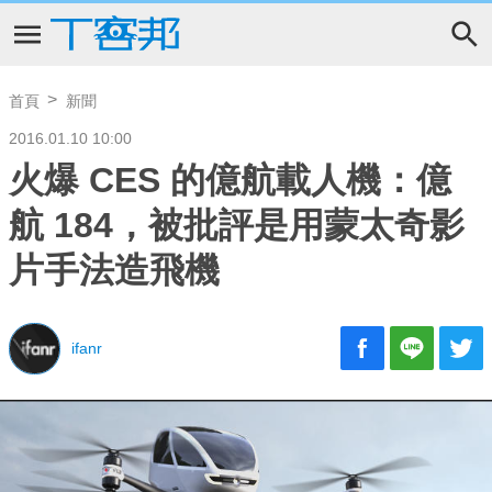
首頁
新聞
2016.01.10 10:00
火爆 CES 的億航載人機：億
航 184，被批評是用蒙太奇影
片手法造飛機
ifanr