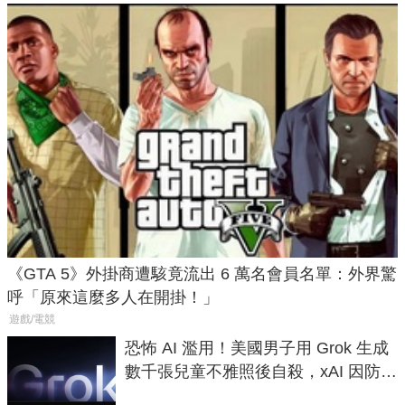
《GTA 5》外掛商遭駭竟流出 6 萬名會員名單：外界驚
呼「原來這麼多人在開掛！」
遊戲/電競
恐怖 AI 濫用！美國男子用 Grok 生成
數千張兒童不雅照後自殺，xAI 因防護
失靈與不配合警方遭起訴