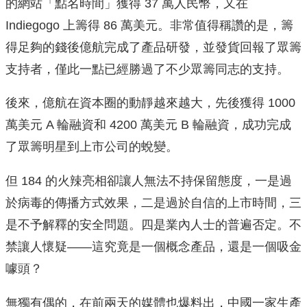
的網站「點名時間」獲得 37 萬人民幣，又在
Indiegogo 上籌得 86 萬美元。非常值得稱讚的是，籌
得足夠的錢後億航完成了產品研發，並發貨回報了眾籌
支持者，僅此一點已經勝過了不少眾籌同志的支持。
後來，億航在資本圈的動靜越來越大，先後獲得 1000
萬美元 A 輪融資和 4200 萬美元 B 輪融資，成功完成
了眾籌明星到上市公司的蛻變。
但 184 的火辣亮相卻讓人無法不持保留態度，一是過
於病毒的傳播方式效果，二是過於自信的上市時間，三
是不予解釋的安全問題。四是業內人士的普遍否定。不
禁讓人懷疑——這究竟是一個概念產品，還是一個吸金
噱頭？
無獨有偶的，在前兩天的媒體也爆料出，中國一家生產