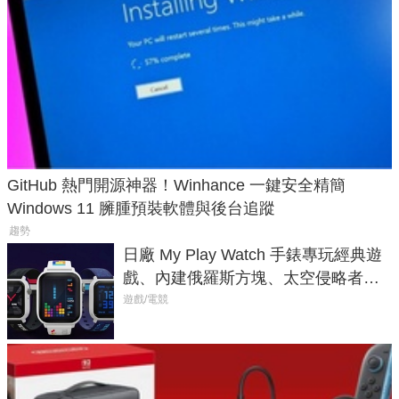
GitHub 熱門開源神器！Winhance 一鍵安全精簡
Windows 11 臃腫預裝軟體與後台追蹤
趨勢
日廠 My Play Watch 手錶專玩經典遊
戲、內建俄羅斯方塊、太空侵略者，
不過竟然不能連手機？
遊戲/電競