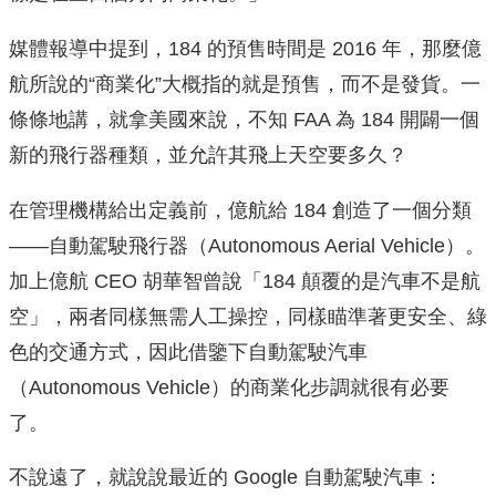
媒體報導中提到，184 的預售時間是 2016 年，那麼億
航所說的“商業化”大概指的就是預售，而不是發貨。一
條條地講，就拿美國來說，不知 FAA 為 184 開闢一個
新的飛行器種類，並允許其飛上天空要多久？
在管理機構給出定義前，億航給 184 創造了一個分類
——自動駕駛飛行器（Autonomous Aerial Vehicle）。
加上億航 CEO 胡華智曾說「184 顛覆的是汽車不是航
空」，兩者同樣無需人工操控，同樣瞄準著更安全、綠
色的交通方式，因此借鑒下自動駕駛汽車
（Autonomous Vehicle）的商業化步調就很有必要
了。
不說遠了，就說說最近的 Google 自動駕駛汽車：