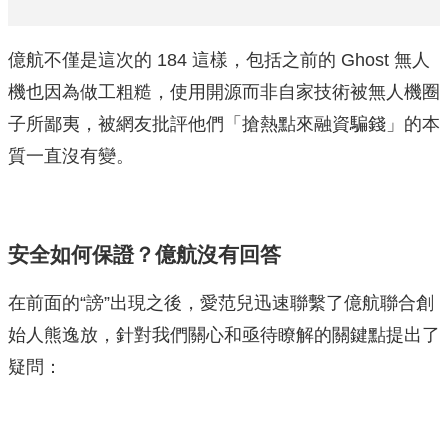
億航不僅是這次的 184 這樣，包括之前的 Ghost 無人
機也因為做工粗糙，使用開源而非自家技術被無人機圈
子所鄙夷，被網友批評他們「搶熱點來融資騙錢」的本
質一直沒有變。
安全如何保證？億航沒有回答
在前面的“謗”出現之後，愛范兒迅速聯繫了億航聯合創
始人熊逸放，針對我們關心和亟待瞭解的關鍵點提出了
疑問：