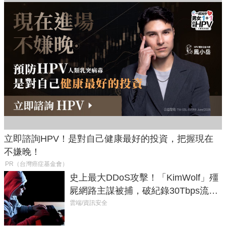
立即諮詢HPV！是對自己健康最好的投資，把握現在
不嫌晚！
PR（台灣癌症基金會）
史上最大DDoS攻擊！「KimWolf」殭
屍網路主謀被捕，破紀錄30Tbps流量
癱瘓全球！
雲端/資訊安全