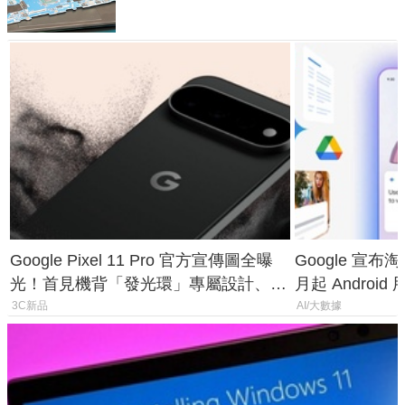
Google Pixel 11 Pro 官方宣傳圖全曝
Google 宣布淘汰 
光！首見機背「發光環」專屬設計、
月起 Android
120 倍變焦挑戰攝影極限
3C新品
AI/大數據