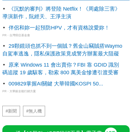
《沉默的審判》將登陸 Netflix！《周處除三害》
導演新作，阮經天、王淨主演
伴侶和妳一起預防HPV，才有資格說愛妳！
PR・台灣癌症基金會
29顆鏡頭也抓不到一個賊？舊金山竊賊搭Waymo
自駕車逃逸，隱私保護政策竟成警方辦案最大阻礙
原來 Windows 11 會出賣你？FBI 靠 GDID 識別
碼追蹤 19 歲駭客，勒索 800 萬美金慘遭引渡受審
009829掌握AI關鍵 大華韓國KOSPI 50...
PR・大華銀全能行銷方案
#新聞
#無人機