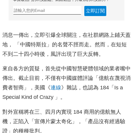
立即訂閱
消息一傳出，立即引爆全球關注，在社群網路上鋪天蓋
地， 「中國特斯拉」的名聲不脛而走。然而，在短短
不到二十四小時後，風評出現了巨大反轉。
來自各方的質疑，首先從中國智慧硬體領域的業者嘴中
傳出。截止目前，不僅有中國媒體評論「億航在蔑視消
費者智商」，美國《
連線
》雜誌，也認為 184「Is a
Special Kind of Crazy 」。
對外宣稱將在三、四月內實現 184 商用的億航無人
機，正陷入「宣傳片蒙太奇化」，「產品沒有經過驗
證」的種種批判。