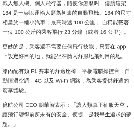
載人無人機、個人飛行器，隨便你怎麼叫，億航這架
184 是一架以運輸人類為初衷的自動飛機。184 的尺寸
相當於一輛小汽車，最高時速 100 公里， 自稱能載著
一位 100 公斤的乘客飛行 23 分鐘（或者 16 公里）。
更妙的是，乘客還不需要任何飛行技能，只要在 app
上設定好目的地，就能坐在艙內舒服地飛到目的地。
艙內配有類 F1 賽車的舒適座椅，平板電腦操控台，自
動恒溫空調，4G 以及 Wi-Fi 網路，為乘客提供舒適的
駕享體驗。
億航公司 CEO 胡華智表示：「讓人類真正征服天空，
讓飛行變得前所未有的安全、便捷，是我畢生追求的夢
想。」