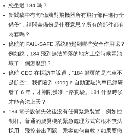
您坐過 184 嗎？
新聞稿中有句“億航對飛機器所有飛行部件進行全
備份”，請問全備份是什麼意思？所有的部件都有
兩套嗎？
億航的 FAIL-SAFE 系統能起到哪些安全作用呢？
例如說，184 飛到無法降落的地方上空時候電池
壞了一個怎麼辦？
億航 CEO 在採訪中說過，“184 顛覆的是汽車不
是航空”。我們看到 Google 自動駕駛汽車已經研
發了 6 年，才剛剛獲准上路實驗。184 什麼時候
才能合法上天？
184 電子設備失效後沒有任何緊急裝置，例如控
制杆。普通的旋翼機的緊急處理方式它根本無法
採用，飛控若出問題，乘客如何自救？如果要徹