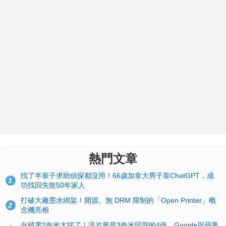
熱門文章
找了半輩子求助偵探都沒用！66歲加拿大男子靠ChatGPT，成
1
功找回失散50年家人
打破大廠墨水綁架！開源、無 DRM 限制的「Open Printer」概
2
念機亮相
台積電2奈米太猛了！流片量是3奈米同期的4倍，Google與蘋果