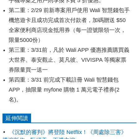
手機專案之用戶則享換卡費 5 折優惠。
第二重：2/29 前新專案用戶使用 Wali 智慧錢包手
機悠遊卡且成功完成首次付款者，加碼贈送 $50
全家便利商店現金抵用券（每一證號限領一次，
限量5000份）
第三重：3/31前，凡於 Wali APP 優惠推薦購買義
大世界、泰安觀止、莫凡彼、VIVISPA 等獨家票
券限量買一送一
第四重：3/31 前完成下載註冊 Wali 智慧錢包
APP，抽限量 myfone 購物 1 萬元電子禮券(2
名)。
延伸閱讀
《沉默的審判》將登陸 Netflix！《周處除三害》