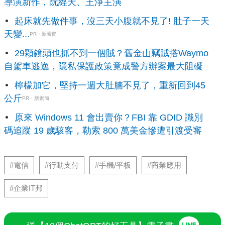
導演新作，阮經天、王淨主演
起床就先做件事，沒三天小腹就不見了! 肚子一天
天變...
PR・新素簡
29顆鏡頭也抓不到一個賊？舊金山竊賊搭Waymo
自駕車逃逸，隱私保護政策竟成警方辦案最大阻礙
檸檬加它，堅持一週大肚腩不見了，重新回到45
公斤
PR・新素簡
原來 Windows 11 會出賣你？FBI 靠 GDID 識別
碼追蹤 19 歲駭客，勒索 800 萬美金慘遭引渡受審
#電信
#行動支付
#手機/平板
#商業應用
#企業IT邦