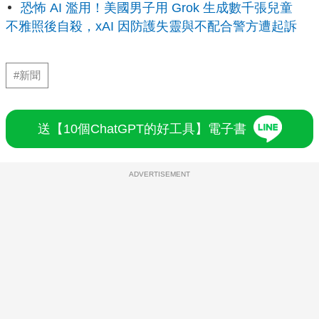
恐怖 AI 濫用！美國男子用 Grok 生成數千張兒童
不雅照後自殺，xAI 因防護失靈與不配合警方遭起訴
#新聞
送【10個ChatGPT的好工具】電子書
ADVERTISEMENT