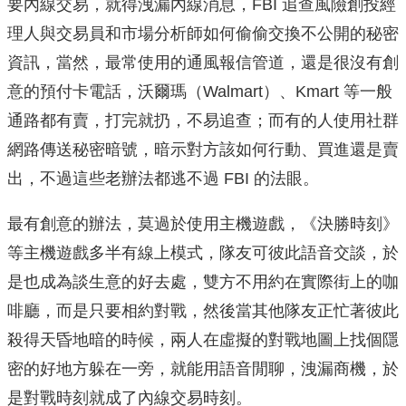
要內線交易，就得洩漏內線消息，FBI 追查風險創投經
理人與交易員和市場分析師如何偷偷交換不公開的秘密
資訊，當然，最常使用的通風報信管道，還是很沒有創
意的預付卡電話，沃爾瑪（Walmart）、Kmart 等一般
通路都有賣，打完就扔，不易追查；而有的人使用社群
網路傳送秘密暗號，暗示對方該如何行動、買進還是賣
出，不過這些老辦法都逃不過 FBI 的法眼。
最有創意的辦法，莫過於使用主機遊戲，《決勝時刻》
等主機遊戲多半有線上模式，隊友可彼此語音交談，於
是也成為談生意的好去處，雙方不用約在實際街上的咖
啡廳，而是只要相約對戰，然後當其他隊友正忙著彼此
殺得天昏地暗的時候，兩人在虛擬的對戰地圖上找個隱
密的好地方躲在一旁，就能用語音閒聊，洩漏商機，於
是對戰時刻就成了內線交易時刻。