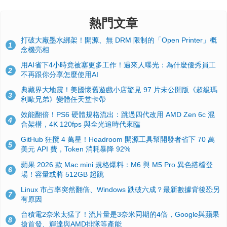
熱門文章
打破大廠墨水綁架！開源、無 DRM 限制的「Open Printer」概
1
念機亮相
用AI省下4小時竟被塞更多工作！過來人曝光：為什麼優秀員工
2
不再跟你分享怎麼使用AI
典藏界大地震！美國懷舊遊戲小店驚見 97 片未公開版《超級瑪
3
利歐兄弟》變體任天堂卡帶
效能翻倍！PS6 硬體規格流出：跳過四代改用 AMD Zen 6c 混
4
合架構，4K 120fps 與全光追時代來臨
GitHub 狂攬 4 萬星！Headroom 開源工具幫開發者省下 70 萬
5
美元 API 費，Token 消耗暴降 92%
蘋果 2026 款 Mac mini 規格爆料：M6 與 M5 Pro 異色搭檔登
6
場！容量或將 512GB 起跳
Linux 市占率突然翻倍、Windows 跌破六成？最新數據背後恐另
7
有原因
台積電2奈米太猛了！流片量是3奈米同期的4倍，Google與蘋果
8
搶首發、輝達與AMD排隊等產能