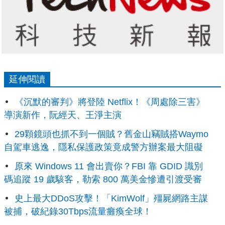
延伸閱讀
《沉默的審判》將登陸 Netflix！《周處除三害》
導演新作，阮經天、王淨主演
29顆鏡頭也抓不到一個賊？舊金山竊賊搭Waymo
自駕車逃逸，隱私保護政策竟成警方辦案最大阻礙
原來 Windows 11 會出賣你？FBI 靠 GDID 識別
碼追蹤 19 歲駭客，勒索 800 萬美金慘遭引渡受審
史上最大DDoS攻擊！「KimWolf」殭屍網路主謀
被捕，破紀錄30Tbps流量癱瘓全球！