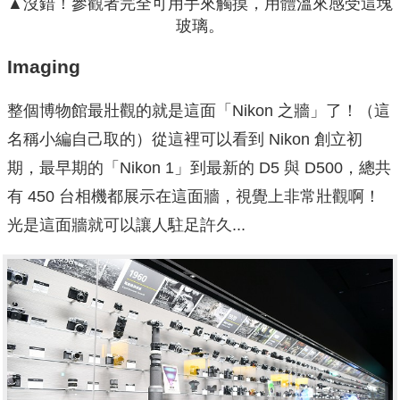
▲沒錯！參觀者完全可用手來觸摸，用體溫來感受這塊
玻璃。
Imaging
整個博物館最壯觀的就是這面「Nikon 之牆」了！（這
名稱小編自己取的）從這裡可以看到 Nikon 創立初
期，最早期的「Nikon 1」到最新的 D5 與 D500，總共
有 450 台相機都展示在這面牆，視覺上非常壯觀啊！
光是這面牆就可以讓人駐足許久...