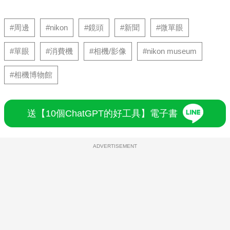
#周邊
#nikon
#鏡頭
#新聞
#微單眼
#單眼
#消費機
#相機/影像
#nikon museum
#相機博物館
送【10個ChatGPT的好工具】電子書
ADVERTISEMENT