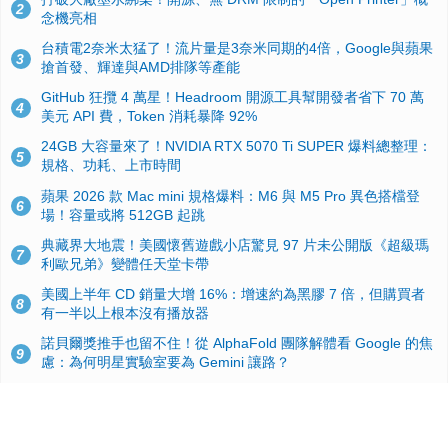
2
念機亮相
台積電2奈米太猛了！流片量是3奈米同期的4倍，Google與蘋果
3
搶首發、輝達與AMD排隊等產能
GitHub 狂攬 4 萬星！Headroom 開源工具幫開發者省下 70 萬
4
美元 API 費，Token 消耗暴降 92%
24GB 大容量來了！NVIDIA RTX 5070 Ti SUPER 爆料總整理：
5
規格、功耗、上市時間
蘋果 2026 款 Mac mini 規格爆料：M6 與 M5 Pro 異色搭檔登
6
場！容量或將 512GB 起跳
典藏界大地震！美國懷舊遊戲小店驚見 97 片未公開版《超級瑪
7
利歐兄弟》變體任天堂卡帶
美國上半年 CD 銷量大增 16%：增速約為黑膠 7 倍，但購買者
8
有一半以上根本沒有播放器
諾貝爾獎推手也留不住！從 AlphaFold 團隊解體看 Google 的焦
9
慮：為何明星實驗室要為 Gemini 讓路？
用AI省下4小時竟被塞更多工作！過來人曝光：為什麼優秀員工
10
不再跟你分享怎麼使用AI