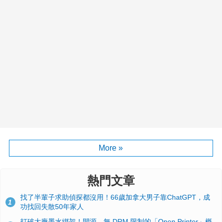
More »
熱門文章
找了半輩子求助偵探都沒用！66歲加拿大男子靠ChatGPT，成
1
功找回失散50年家人
打破大廠墨水綁架！開源、無 DRM 限制的「Open Printer」概