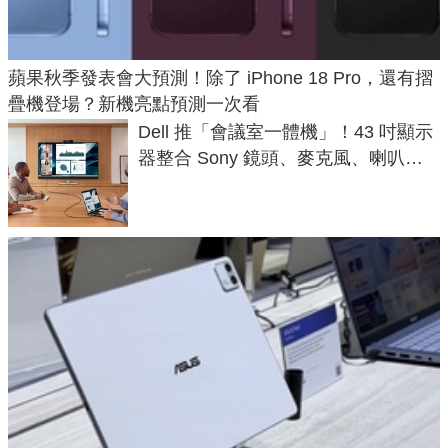
蘋果秋季發表會大預測！除了 iPhone 18 Pro，還有摺
疊機登場？新機亮點預測一次看
Dell 推「會議室一體機」！43 吋顯示
器整合 Sony 鏡頭、麥克風、喇叭，
一條 USB-C 就能開會