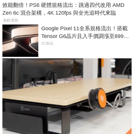
效能翻倍！PS6 硬體規格流出：跳過四代改用 AMD
Zen 6c 混合架構，4K 120fps 與全光追時代來臨
遊戲/電競
Google Pixel 11全系規格流出！搭載
Tensor G6晶片且入手價調漲至899美
元
3C新品