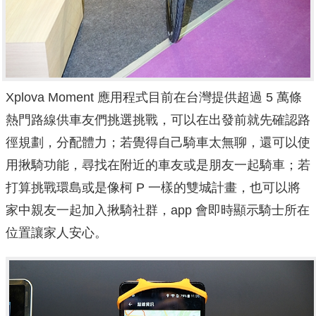
Xplova Moment 應用程式目前在台灣提供超過 5 萬條
熱門路線供車友們挑選挑戰，可以在出發前就先確認路
徑規劃，分配體力；若覺得自己騎車太無聊，還可以使
用揪騎功能，尋找在附近的車友或是朋友一起騎車；若
打算挑戰環島或是像柯 P 一樣的雙城計畫，也可以將
家中親友一起加入揪騎社群，app 會即時顯示騎士所在
位置讓家人安心。