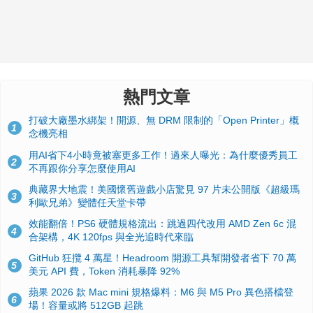
熱門文章
打破大廠墨水綁架！開源、無 DRM 限制的「Open Printer」概
1
念機亮相
用AI省下4小時竟被塞更多工作！過來人曝光：為什麼優秀員工
2
不再跟你分享怎麼使用AI
典藏界大地震！美國懷舊遊戲小店驚見 97 片未公開版《超級瑪
3
利歐兄弟》變體任天堂卡帶
效能翻倍！PS6 硬體規格流出：跳過四代改用 AMD Zen 6c 混
4
合架構，4K 120fps 與全光追時代來臨
GitHub 狂攬 4 萬星！Headroom 開源工具幫開發者省下 70 萬
5
美元 API 費，Token 消耗暴降 92%
蘋果 2026 款 Mac mini 規格爆料：M6 與 M5 Pro 異色搭檔登
6
場！容量或將 512GB 起跳