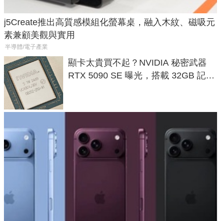
j5Create推出高質感模組化螢幕桌，融入木紋、磁吸元
素兼顧美觀與實用
半導體/電子產業
顯卡太貴買不起？NVIDIA 秘密武器
RTX 5090 SE 曝光，搭載 32GB 記憶
體