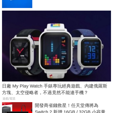
日廠 My Play Watch 手錶專玩經典遊戲、內建俄羅斯
方塊、太空侵略者，不過竟然不能連手機？
遊戲/電競
開發商省錢救星！任天堂傳將為
Switch 2 新增 16GB / 32GB 小容量遊