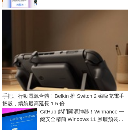
手把、行動電源合體！Belkin 推 Switch 2 磁吸充電手
把殼，續航最高延長 1.5 倍
GitHub 熱門開源神器！Winhance 一
鍵安全精簡 Windows 11 臃腫預裝軟
體與後台追蹤