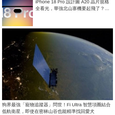
iPhone 18 Pro 設計圖 A20 晶片規格
全看光，華強北山寨機要起飛了？專
家曝山寨機無法復刻兩大關鍵
狗界最強「寵物追蹤器」問世！Fi Ultra 智慧項圈結合
低軌衛星，即使在密林山谷也能精準找回愛犬