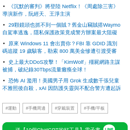
《沉默的審判》將登陸 Netflix！《周處除三害》
導演新作，阮經天、王淨主演
29顆鏡頭也抓不到一個賊？舊金山竊賊搭Waymo
自駕車逃逸，隱私保護政策竟成警方辦案最大阻礙
原來 Windows 11 會出賣你？FBI 靠 GDID 識別
碼追蹤 19 歲駭客，勒索 800 萬美金慘遭引渡受審
史上最大DDoS攻擊！「KimWolf」殭屍網路主謀
被捕，破紀錄30Tbps流量癱瘓全球！
恐怖 AI 濫用！美國男子用 Grok 生成數千張兒童
不雅照後自殺，xAI 因防護失靈與不配合警方遭起訴
#運動
#手機周邊
#穿戴裝置
#手機/平板
送【10個ChatGPT的好工具】電子書