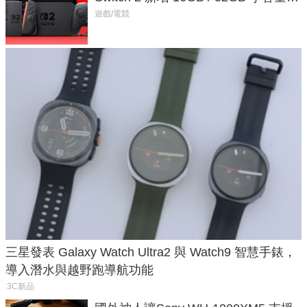
戲卡的選擇
遊戲/電競
三星發表 Galaxy Watch Ultra2 與 Watch9 智慧手錶，
導入潛水與越野跑導航功能
3C新品