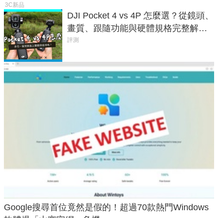
3C新品
DJI Pocket 4 vs 4P 怎麼選？從鏡頭、
畫質、跟隨功能與硬體規格完整解
析，一次看懂兩台差異
評測
Google搜尋首位竟然是假的！超過70款熱門Windows