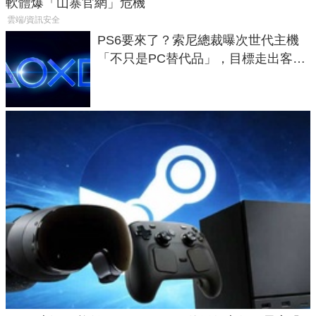
軟體爆「山寨官網」危機
雲端/資訊安全
PS6要來了？索尼總裁曝次世代主機
「不只是PC替代品」，目標走出客
廳、進軍電競桌面