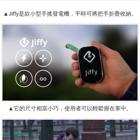
▲Jiffy是款小型手搖發電機，平時可將把手折疊收納。
▲它的尺寸相當小巧，使用者可以輕鬆握在掌中。