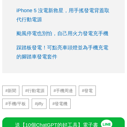
iPhone 5 沒電新救星，用手搖發電背蓋取
代行動電源
颱風停電也別怕，自己用火力發電充手機
踩踏板發電！可點亮車頭燈並為手機充電
的腳踏車發電套件
#新聞
#行動電源
#手機周邊
#發電
#手機/平板
#jiffy
#發電機
送【10個ChatGPT的好工具】電子書