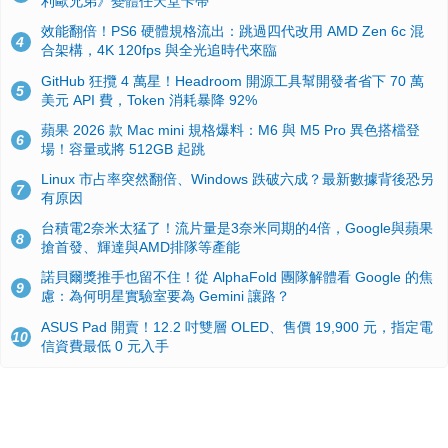
利歐兄弟》變體任天堂卡帶
效能翻倍！PS6 硬體規格流出：跳過四代改用 AMD Zen 6c 混
4
合架構，4K 120fps 與全光追時代來臨
GitHub 狂攬 4 萬星！Headroom 開源工具幫開發者省下 70 萬
5
美元 API 費，Token 消耗暴降 92%
蘋果 2026 款 Mac mini 規格爆料：M6 與 M5 Pro 異色搭檔登
6
場！容量或將 512GB 起跳
Linux 市占率突然翻倍、Windows 跌破六成？最新數據背後恐另
7
有原因
台積電2奈米太猛了！流片量是3奈米同期的4倍，Google與蘋果
8
搶首發、輝達與AMD排隊等產能
諾貝爾獎推手也留不住！從 AlphaFold 團隊解體看 Google 的焦
9
慮：為何明星實驗室要為 Gemini 讓路？
ASUS Pad 開賣！12.2 吋雙層 OLED、售價 19,900 元，指定電
10
信資費最低 0 元入手