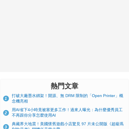
熱門文章
打破大廠墨水綁架！開源、無 DRM 限制的「Open Printer」概
1
念機亮相
用AI省下4小時竟被塞更多工作！過來人曝光：為什麼優秀員工
2
不再跟你分享怎麼使用AI
典藏界大地震！美國懷舊遊戲小店驚見 97 片未公開版《超級瑪
3