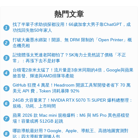
熱門文章
找了半輩子求助偵探都沒用！66歲加拿大男子靠ChatGPT，成
1
功找回失散50年家人
打破大廠墨水綁架！開源、無 DRM 限制的「Open Printer」概
2
念機亮相
記憶體漲太兇連老闆都怕了？SK海力士竟然認了價格「不正
3
常」：再漲下去不是好事
台積電2奈米太猛了！流片量是3奈米同期的4倍，Google與蘋果
4
搶首發、輝達與AMD排隊等產能
GitHub 狂攬 4 萬星！Headroom 開源工具幫開發者省下 70 萬
5
美元 API 費，Token 消耗暴降 92%
24GB 大容量來了！NVIDIA RTX 5070 Ti SUPER 爆料總整理：
6
規格、功耗、上市時間
蘋果 2026 款 Mac mini 規格爆料：M6 與 M5 Pro 異色搭檔登
7
場！容量或將 512GB 起跳
哪款導航最好用？Google、Apple、導航王、高德地圖實測對
8
比：四大導航實測懶人包