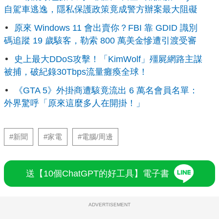
自駕車逃逸，隱私保護政策竟成警方辦案最大阻礙
原來 Windows 11 會出賣你？FBI 靠 GDID 識別
碼追蹤 19 歲駭客，勒索 800 萬美金慘遭引渡受審
史上最大DDoS攻擊！「KimWolf」殭屍網路主謀
被捕，破紀錄30Tbps流量癱瘓全球！
《GTA 5》外掛商遭駭竟流出 6 萬名會員名單：
外界驚呼「原來這麼多人在開掛！」
#新聞
#家電
#電腦/周邊
送【10個ChatGPT的好工具】電子書
ADVERTISEMENT