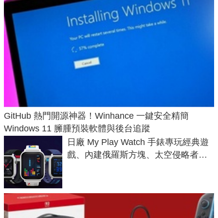
GitHub 熱門開源神器！Winhance 一鍵安全精簡
Windows 11 臃腫預裝軟體與後台追蹤
日廠 My Play Watch 手錶專玩經典遊
戲、內建俄羅斯方塊、太空侵略者，
不過竟然不能連手機？