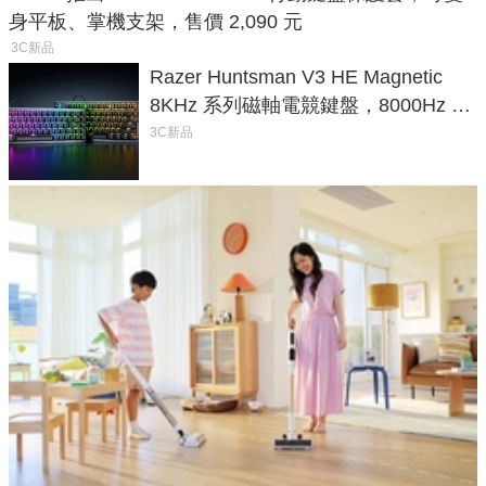
身平板、掌機支架，售價 2,090 元
3C新品
Razer Huntsman V3 HE Magnetic
8KHz 系列磁軸電競鍵盤，8000Hz 輪
詢率、0.1mm 觸發全面升級
3C新品