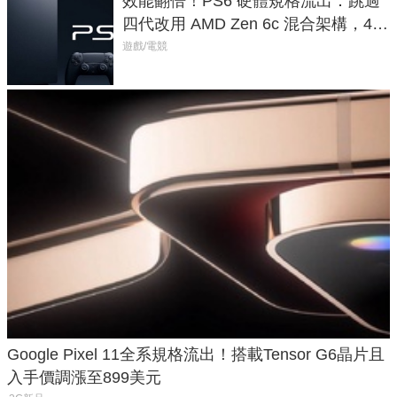
效能翻倍！PS6 硬體規格流出：跳過
四代改用 AMD Zen 6c 混合架構，4K
120fps 與全光追時代來臨
遊戲/電競
Google Pixel 11全系規格流出！搭載Tensor G6晶片且
入手價調漲至899美元