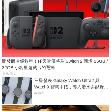
開發商省錢救星！任天堂傳將為 Switch 2 新增 16GB /
32GB 小容量遊戲卡的選擇
遊戲/電競
三星發表 Galaxy Watch Ultra2 與
Watch9 智慧手錶，導入潛水與越野跑
導航功能
3C新品