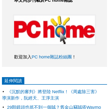
本文同步刊載於PC home雜誌
歡迎加入
PC home雜誌粉絲團
！
延伸閱讀
《沉默的審判》將登陸 Netflix！《周處除三害》
導演新作，阮經天、王淨主演
29顆鏡頭也抓不到一個賊？舊金山竊賊搭Waymo