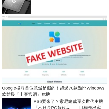
頂規摺疊機價位逼近7萬
Google搜尋首位竟然是假的！超過70款熱門Windows
軟體爆「山寨官網」危機
PS6要來了？索尼總裁曝次世代主機
「不只是PC替代品」，目標走出客