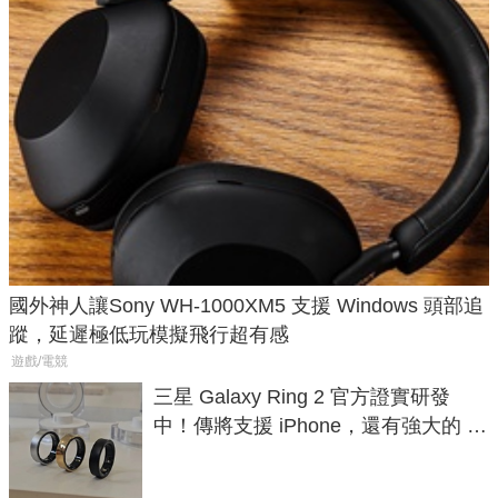
國外神人讓Sony WH-1000XM5 支援 Windows 頭部追
蹤，延遲極低玩模擬飛行超有感
遊戲/電競
三星 Galaxy Ring 2 官方證實研發
中！傳將支援 iPhone，還有強大的 AI
與智慧家電連動功能