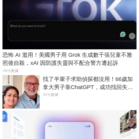
恐怖 AI 濫用！美國男子用 Grok 生成數千張兒童不雅
照後自殺，xAI 因防護失靈與不配合警方遭起訴
AI/大數據
找了半輩子求助偵探都沒用！66歲加
拿大男子靠ChatGPT，成功找回失散
50年家人
AI/大數據