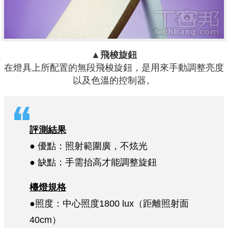
▲飛梭旋鈕
在燈具上所配置的無段飛梭旋鈕，是用來手動調整亮度
以及色溫的控制器。
評測結果
● 優點：照射範圍廣，不炫光
● 缺點：手需抬高才能調整旋鈕
檯燈規格
●照度：中心照度1800 lux（距離照射面
40cm）