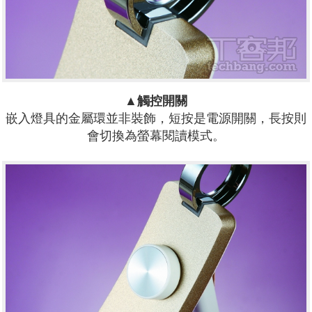
▲觸控開關
嵌入燈具的金屬環並非裝飾，短按是電源開關，長按則
會切換為螢幕閱讀模式。