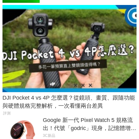
DJI Pocket 4 vs 4P 怎麼選？從鏡頭、畫質、跟隨功能
與硬體規格完整解析，一次看懂兩台差異
評測
Google 新一代 Pixel Watch 5 規格流
出！代號「godric」現身，記憶體增強
鎖定 AI 應用
3C新品