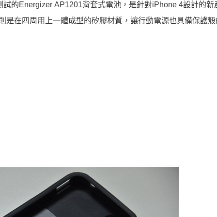
這次測試的Energizer AP1201背套式電池，是針對iPhone 4設計
01則是在四周用上一體成型的矽膠材質，讓行動電源也具備保護殼