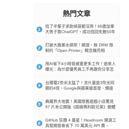
熱門文章
找了半輩子求助偵探都沒用！66歲加拿
1
大男子靠ChatGPT，成功找回失散50年
家人
打破大廠墨水綁架！開源、無 DRM 限
2
制的「Open Printer」概念機亮相
用AI省下4小時竟被塞更多工作！過來人
3
曝光：為什麼優秀員工不再跟你分享怎
麼使用AI
台積電2奈米太猛了！流片量是3奈米同
4
期的4倍，Google與蘋果搶首發、輝達
與AMD排隊等產能
典藏界大地震！美國懷舊遊戲小店驚見
5
97 片未公開版《超級瑪利歐兄弟》變體
任天堂卡帶
GitHub 狂攬 4 萬星！Headroom 開源工
6
具幫開發者省下 70 萬美元 API 費，