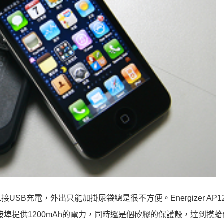
USB充電，外出只能加掛尿袋總是很不方便。Energizer AP1
k連接埠提供1200mAh的電力，同時還是個矽膠的保護殼，達到摸