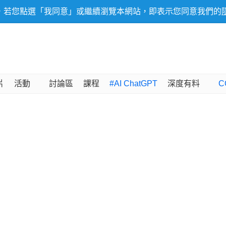
，若您點選「我同意」或繼續瀏覽本網站，即表示您同意我們的
片
活動
討論區
課程
#AI ChatGPT
深度有料
C