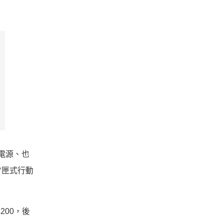
電源、也
背匣式行動
200，後