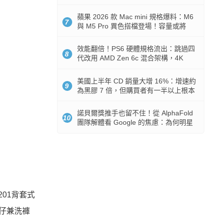
Token 消耗暴降 92%
蘋果 2026 款 Mac mini 規格爆料：M6
7
與 M5 Pro 異色搭檔登場！容量或將
512GB 起跳
效能翻倍！PS6 硬體規格流出：跳過四
8
代改用 AMD Zen 6c 混合架構，4K
120fps 與全光追時代來臨
美國上半年 CD 銷量大增 16%：增速約
9
為黑膠 7 倍，但購買者有一半以上根本
沒有播放器
諾貝爾獎推手也留不住！從 AlphaFold
10
團隊解體看 Google 的焦慮：為何明星
實驗室要為 Gemini 讓路？
201背套式
蛤仔兼洗褲