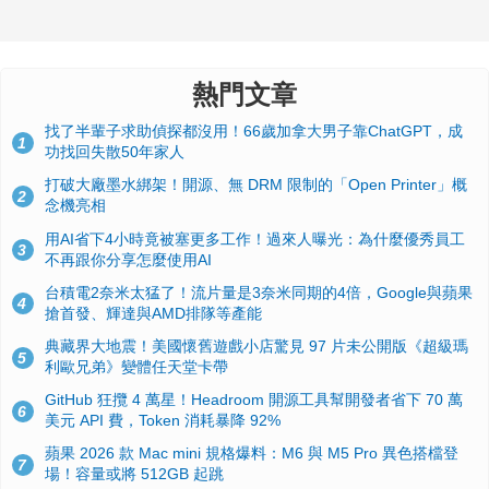
熱門文章
找了半輩子求助偵探都沒用！66歲加拿大男子靠ChatGPT，成
1
功找回失散50年家人
打破大廠墨水綁架！開源、無 DRM 限制的「Open Printer」概
2
念機亮相
用AI省下4小時竟被塞更多工作！過來人曝光：為什麼優秀員工
3
不再跟你分享怎麼使用AI
台積電2奈米太猛了！流片量是3奈米同期的4倍，Google與蘋果
4
搶首發、輝達與AMD排隊等產能
典藏界大地震！美國懷舊遊戲小店驚見 97 片未公開版《超級瑪
5
利歐兄弟》變體任天堂卡帶
GitHub 狂攬 4 萬星！Headroom 開源工具幫開發者省下 70 萬
6
美元 API 費，Token 消耗暴降 92%
蘋果 2026 款 Mac mini 規格爆料：M6 與 M5 Pro 異色搭檔登
7
場！容量或將 512GB 起跳