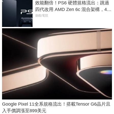
效能翻倍！PS6 硬體規格流出：跳過
四代改用 AMD Zen 6c 混合架構，4K
120fps 與全光追時代來臨
遊戲/電競
Google Pixel 11全系規格流出！搭載Tensor G6晶片且
入手價調漲至899美元