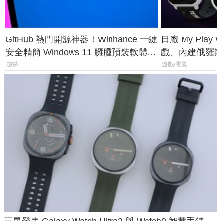
GitHub 熱門開源神器！Winhance 一鍵
日廠 My Play
安全精簡 Windows 11 臃腫預裝軟體與
戲、內建俄羅
後台追蹤
過竟然不能連
趨勢
遊戲/電競