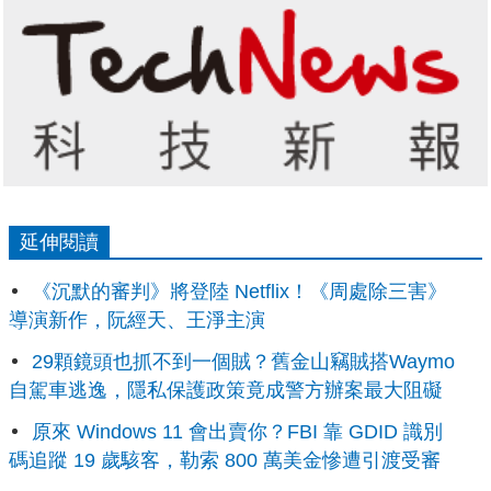
延伸閱讀
《沉默的審判》將登陸 Netflix！《周處除三害》
導演新作，阮經天、王淨主演
29顆鏡頭也抓不到一個賊？舊金山竊賊搭Waymo
自駕車逃逸，隱私保護政策竟成警方辦案最大阻礙
原來 Windows 11 會出賣你？FBI 靠 GDID 識別
碼追蹤 19 歲駭客，勒索 800 萬美金慘遭引渡受審