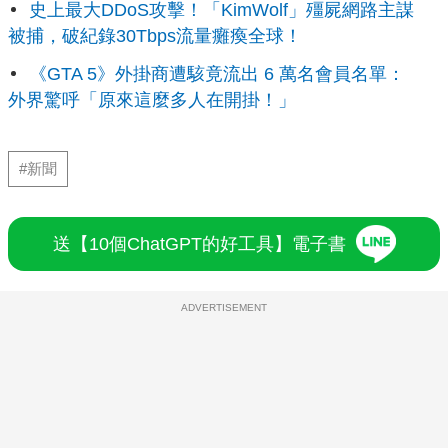
史上最大DDoS攻擊！「KimWolf」殭屍網路主謀
被捕，破紀錄30Tbps流量癱瘓全球！
《GTA 5》外掛商遭駭竟流出 6 萬名會員名單：
外界驚呼「原來這麼多人在開掛！」
#新聞
送【10個ChatGPT的好工具】電子書
ADVERTISEMENT