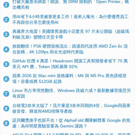
打破大廠墨水綁架！開源、無 DRM 限制的「Open Printer」概
1
念機亮相
用AI省下4小時竟被塞更多工作！過來人曝光：為什麼優秀員工
2
不再跟你分享怎麼使用AI
典藏界大地震！美國懷舊遊戲小店驚見 97 片未公開版《超級瑪
3
利歐兄弟》變體任天堂卡帶
效能翻倍！PS6 硬體規格流出：跳過四代改用 AMD Zen 6c 混
4
合架構，4K 120fps 與全光追時代來臨
GitHub 狂攬 4 萬星！Headroom 開源工具幫開發者省下 70 萬
5
美元 API 費，Token 消耗暴降 92%
蘋果 2026 款 Mac mini 規格爆料：M6 與 M5 Pro 異色搭檔登
6
場！容量或將 512GB 起跳
Linux 市占率突然翻倍、Windows 跌破六成？最新數據背後恐另
7
有原因
台積電2奈米太猛了！流片量是3奈米同期的4倍，Google與蘋果
8
搶首發、輝達與AMD排隊等產能
諾貝爾獎推手也留不住！從 AlphaFold 團隊解體看 Google 的焦
9
慮：為何明星實驗室要為 Gemini 讓路？