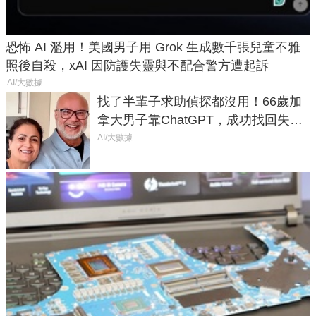
恐怖 AI 濫用！美國男子用 Grok 生成數千張兒童不雅
照後自殺，xAI 因防護失靈與不配合警方遭起訴
AI/大數據
找了半輩子求助偵探都沒用！66歲加
拿大男子靠ChatGPT，成功找回失散
50年家人
AI/大數據