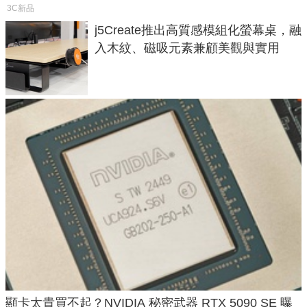
3C新品
j5Create推出高質感模組化螢幕桌，融
入木紋、磁吸元素兼顧美觀與實用
顯卡太貴買不起？NVIDIA 秘密武器 RTX 5090 SE 曝