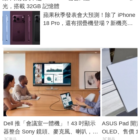
光，搭載 32GB 記憶體
蘋果秋季發表會大預測！除了 iPhone
18 Pro，還有摺疊機登場？新機亮點
預測一次看
Dell 推「會議室一體機」！43 吋顯示
ASUS Pad 開
器整合 Sony 鏡頭、麥克風、喇叭，一
OLED、售價 1
條 USB-C 就能開會
費最低 0 元入
3C新品
3C新品