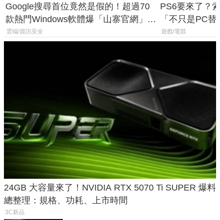
Google搜尋首位竟然是假的！超過70
PS6要來了？
款熱門Windows軟體爆「山寨官網」危
「不只是PC替
機
廳、進軍電競
雲端/資訊安全
遊戲/電競
24GB 大容量來了！NVIDIA RTX 5070 Ti SUPER 爆料
總整理：規格、功耗、上市時間
3C新品