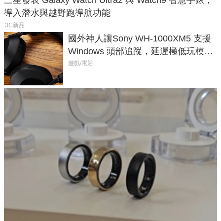
三星發表 Galaxy Watch Ultra2 與 Watch9 智慧手錶，
導入潛水與越野跑導航功能
3C新品
國外神人讓Sony WH-1000XM5 支援
Windows 頭部追蹤，延遲極低玩模擬
飛行超有感
遊戲/電競