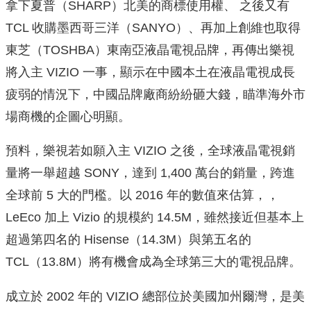
拿下夏普（SHARP）北美的商標使用權、 之後又有
TCL 收購墨西哥三洋（SANYO）、再加上創維也取得
東芝（TOSHBA）東南亞液晶電視品牌，再傳出樂視
將入主 VIZIO 一事，顯示在中國本土在液晶電視成長
疲弱的情況下，中國品牌廠商紛紛砸大錢，瞄準海外市
場商機的企圖心明顯。
預料，樂視若如願入主 VIZIO 之後，全球液晶電視銷
量將一舉超越 SONY，達到 1,400 萬台的銷量，跨進
全球前 5 大的門檻。以 2016 年的數值來估算，，
LeEco 加上 Vizio 的規模約 14.5M，雖然接近但基本上
超過第四名的 Hisense（14.3M）與第五名的
TCL（13.8M）將有機會成為全球第三大的電視品牌。
成立於 2002 年的 VIZIO 總部位於美國加州爾灣，是美