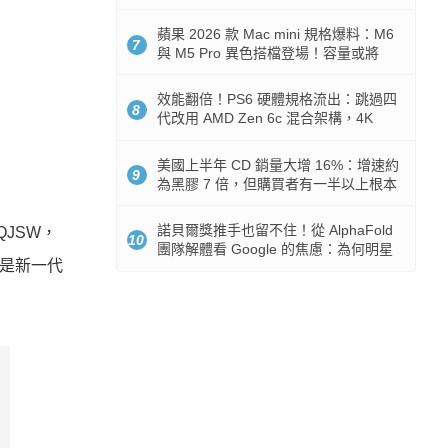
Token 消耗暴降 92%
蘋果 2026 款 Mac mini 規格爆料：M6
7
與 M5 Pro 異色搭檔登場！容量或將
512GB 起跳
效能翻倍！PS6 硬體規格流出：跳過四
8
代改用 AMD Zen 6c 混合架構，4K
120fps 與全光追時代來臨
美國上半年 CD 銷量大增 16%：增速約
9
為黑膠 7 倍，但購買者有一半以上根本
沒有播放器
諾貝爾獎推手也留不住！從 AlphaFold
QJSW
，
10
團隊解體看 Google 的焦慮：為何明星
對是新一代
實驗室要為 Gemini 讓路？