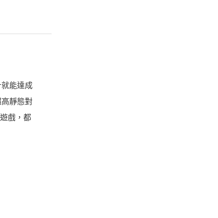
計就能達成
超高靜態對
玩遊戲，都