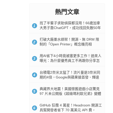
熱門文章
找了半輩子求助偵探都沒用！66歲加拿
1
大男子靠ChatGPT，成功找回失散50年
家人
打破大廠墨水綁架！開源、無 DRM 限
2
制的「Open Printer」概念機亮相
用AI省下4小時竟被塞更多工作！過來人
3
曝光：為什麼優秀員工不再跟你分享怎
麼使用AI
台積電2奈米太猛了！流片量是3奈米同
4
期的4倍，Google與蘋果搶首發、輝達
與AMD排隊等產能
典藏界大地震！美國懷舊遊戲小店驚見
5
97 片未公開版《超級瑪利歐兄弟》變體
任天堂卡帶
GitHub 狂攬 4 萬星！Headroom 開源工
6
具幫開發者省下 70 萬美元 API 費，