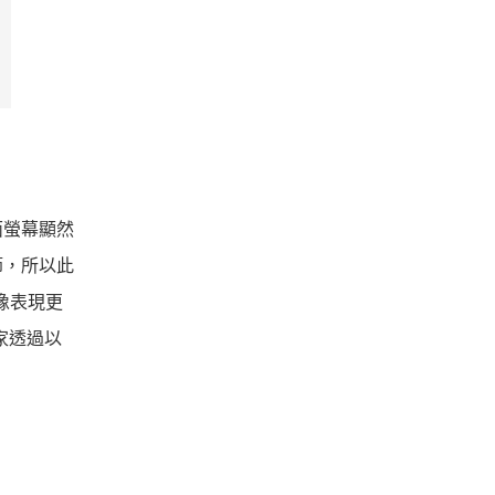
面螢幕顯然
節，所以此
影像表現更
家透過以