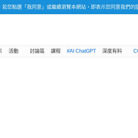
，若您點選「我同意」或繼續瀏覽本網站，即表示您同意我們的
片
活動
討論區
課程
#AI ChatGPT
深度有料
C