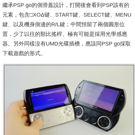
繼承PSP go的側滑蓋設計，打開後會看到PSP該有的
元素，包含□XOΔ键、START鍵、SELECT鍵、MENU
鍵、以及機身側邊的R/L鍵；中間預留了兩個圓形位
置，少了以往的類比搖桿、極有可能是採用光學感應
器。另外同樣沒有UMD光碟插槽，應該同PSP go採取
下載遊戲的形式。