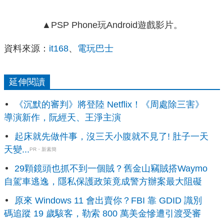
▲PSP Phone玩Android遊戲影片。
資料來源：
it168
、
電玩巴士
延伸閱讀
《沉默的審判》將登陸 Netflix！《周處除三害》
導演新作，阮經天、王淨主演
起床就先做件事，沒三天小腹就不見了! 肚子一天
天變...
PR・新素簡
29顆鏡頭也抓不到一個賊？舊金山竊賊搭Waymo
自駕車逃逸，隱私保護政策竟成警方辦案最大阻礙
原來 Windows 11 會出賣你？FBI 靠 GDID 識別
碼追蹤 19 歲駭客，勒索 800 萬美金慘遭引渡受審