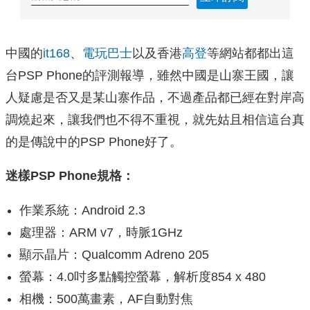
中國的
it168
、
電玩巴士
以及香港
高登
等網站都都出這
台PSP Phone的評測報導，雖然中國是山寨王國，讓
人疑慮是否又是某山寨作品，不過產品都已經在對岸高
調燒起來，讓我們也不得不重視，就先姑且相信這台真
的是傳說中的PSP Phone好了。
迷樣PSP Phone規格：
作業系統：Android 2.3
處理器：ARM v7，時脈1GHz
顯示晶片：Qualcomm Adreno 205
螢幕：4.0吋多點觸控螢幕，解析度854 x 480
相機：500萬畫素，AF自動對焦