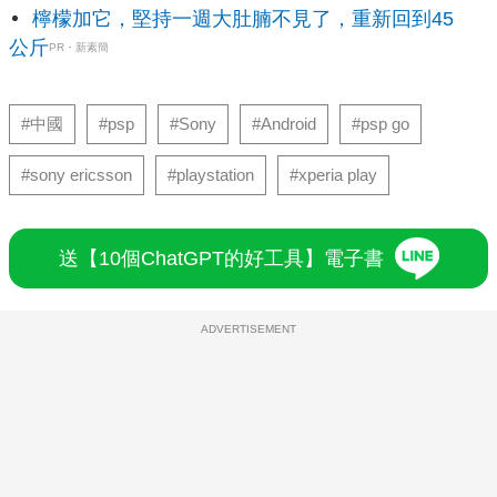
檸檬加它，堅持一週大肚腩不見了，重新回到45
公斤
PR・新素簡
#中國
#psp
#Sony
#Android
#psp go
#sony ericsson
#playstation
#xperia play
送【10個ChatGPT的好工具】電子書
ADVERTISEMENT