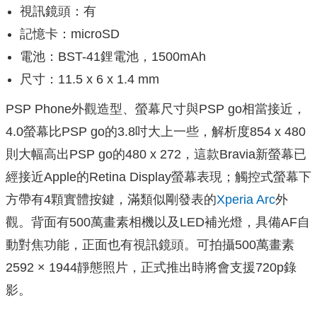
視訊鏡頭：有
記憶卡：microSD
電池：BST-41鋰電池，1500mAh
尺寸：11.5 x 6 x 1.4 mm
PSP Phone外觀造型、螢幕尺寸與PSP go相當接近，
4.0螢幕比PSP go的3.8吋大上一些，解析度854 x 480
則大幅高出PSP go的480 x 272，這款Bravia新螢幕已
經接近Apple的Retina Display螢幕表現；觸控式螢幕下
方帶有4顆實體按鍵，滿類似剛發表的
Xperia Arc
外
觀。背面有500萬畫素相機以及LED補光燈，具備AF自
動對焦功能，正面也有視訊鏡頭。可拍攝500萬畫素
2592 × 1944靜態照片，正式推出時將會支援720p錄
影。