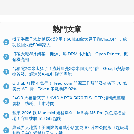
熱門文章
找了半輩子求助偵探都沒用！66歲加拿大男子靠ChatGPT，成
1
功找回失散50年家人
打破大廠墨水綁架！開源、無 DRM 限制的「Open Printer」概
2
念機亮相
台積電2奈米太猛了！流片量是3奈米同期的4倍，Google與蘋果
3
搶首發、輝達與AMD排隊等產能
GitHub 狂攬 4 萬星！Headroom 開源工具幫開發者省下 70 萬
4
美元 API 費，Token 消耗暴降 92%
24GB 大容量來了！NVIDIA RTX 5070 Ti SUPER 爆料總整理：
5
規格、功耗、上市時間
蘋果 2026 款 Mac mini 規格爆料：M6 與 M5 Pro 異色搭檔登
6
場！容量或將 512GB 起跳
典藏界大地震！美國懷舊遊戲小店驚見 97 片未公開版《超級瑪
7
利歐兄弟》變體任天堂卡帶