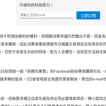
升級你的科技原力！
立即訂閱
內得不附理由解約的權利，但相關消費爭議仍然層出不窮。而身為
賣家來購買，因此消費者應該慎選充分揭露交易資訊且信用良好
物，否則不幸發生糾紛的時候，對方人去樓空，消保官也沒辦法
前透過一個「商務包專賣」的Facebook粉絲專頁購買包包，
l請求解約退貨，2日後發現留言竟遭到業者刪除，寄出的e-mail
申訴，但被要求補正店家名稱及地址等必要填寫資訊，陳小姐找