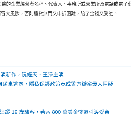
完整的企業經營者名稱、代表人、事務所或營業所及電話或電子
而冒大風險，否則退貨無門又申訴困難，賠了金錢又受氣。
》導演新作，阮經天、王淨主演
o自駕車逃逸，隱私保護政策竟成警方辦案最大阻礙
識別碼追蹤 19 歲駭客，勒索 800 萬美金慘遭引渡受審