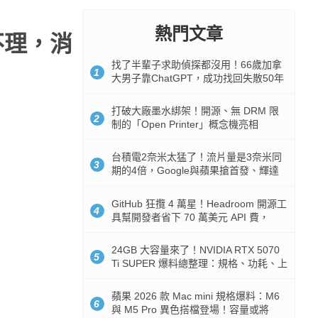
熱門文章
不理，消
找了半輩子求助偵探都沒用！66歲加拿
1
大男子靠ChatGPT，成功找回失散50年
家人
打破大廠墨水綁架！開源、無 DRM 限
2
制的「Open Printer」概念機亮相
台積電2奈米太猛了！流片量是3奈米同
3
期的4倍，Google與蘋果搶首發、輝達
與AMD排隊等產能
GitHub 狂攬 4 萬星！Headroom 開源工
4
具幫開發者省下 70 萬美元 API 費，
Token 消耗暴降 92%
24GB 大容量來了！NVIDIA RTX 5070
5
Ti SUPER 爆料總整理：規格、功耗、上
市時間
蘋果 2026 款 Mac mini 規格爆料：M6
6
與 M5 Pro 異色搭檔登場！容量或將