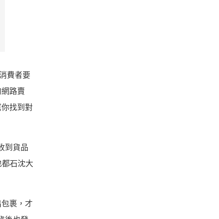
消費者要
的網路賣
幫你找到對
收到貨品
也都石沈大
出包裹，才