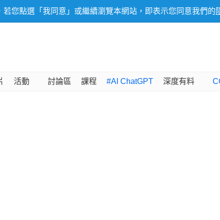
，若您點選「我同意」或繼續瀏覽本網站，即表示您同意我們的
片
活動
討論區
課程
#AI ChatGPT
深度有料
C