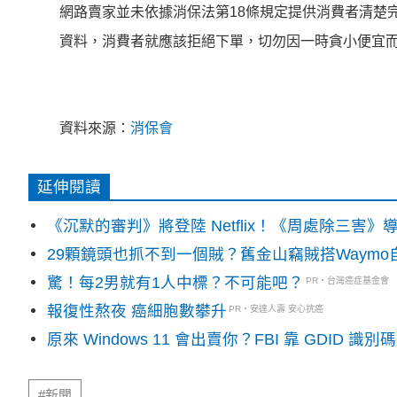
網路賣家並未依據消保法第18條規定提供消費者清楚
資料，消費者就應該拒絕下單，切勿因一時貪小便宜
資料來源：
消保會
延伸閱讀
《沉默的審判》將登陸 Netflix！《周處除三害
29顆鏡頭也抓不到一個賊？舊金山竊賊搭Waym
驚！每2男就有1人中標？不可能吧？
PR・台灣癌症基金會
報復性熬夜 癌細胞數攀升
PR・安達人壽 安心抗癌
原來 Windows 11 會出賣你？FBI 靠 GDID 
#新聞