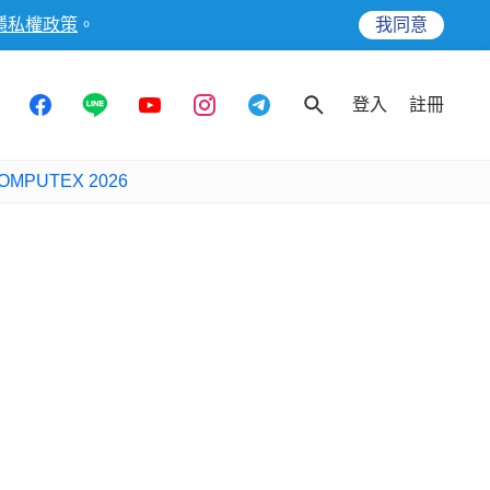
隱私權政策
。
我同意
登入
註冊
OMPUTEX 2026