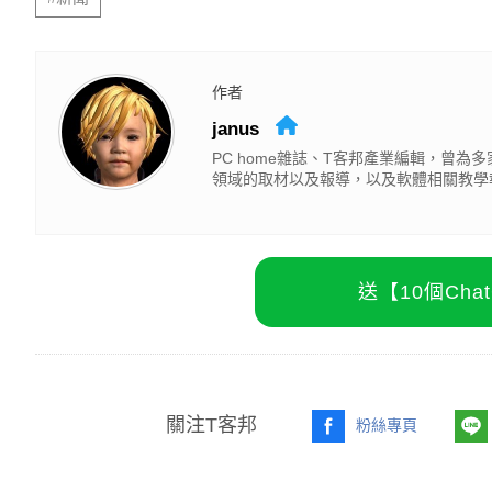
作者
janus
PC home雜誌、T客邦產業編輯，曾
領域的取材以及報導，以及軟體相關教學
送【10個Ch
關注T客邦
粉絲專頁