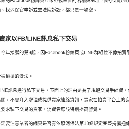
的Facebook粉絲頁並未記載業者的名稱與地址，陳小姐收到
函、找消保官申訴或去法院訴訟，都只是一場空。
家以FB/LINE訊息私下交易
接獲的第9起，因Facebook粉絲頁或LINE群組並不像拍賣
紛被檢舉的做法。
LINE訊息進行私下交易，表面上的理由是為了規避交易手續費，
無關，不會介入處理或提供賣家連絡資訊，賣家在拍賣平台上的
又要求私下交易的賣家，消費者應該特別提高警覺。
定要注意業者的網頁是否有依照消保法第18條規定完整揭露通