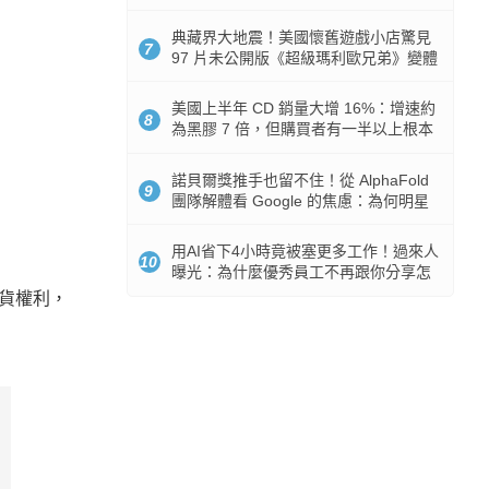
512GB 起跳
典藏界大地震！美國懷舊遊戲小店驚見
7
97 片未公開版《超級瑪利歐兄弟》變體
任天堂卡帶
美國上半年 CD 銷量大增 16%：增速約
8
為黑膠 7 倍，但購買者有一半以上根本
沒有播放器
諾貝爾獎推手也留不住！從 AlphaFold
9
團隊解體看 Google 的焦慮：為何明星
實驗室要為 Gemini 讓路？
用AI省下4小時竟被塞更多工作！過來人
10
曝光：為什麼優秀員工不再跟你分享怎
麼使用AI
退貨權利，