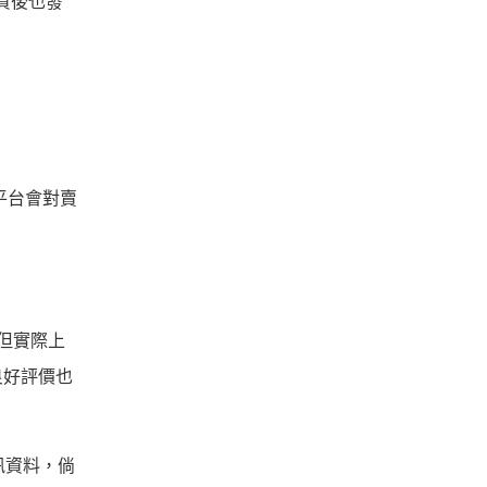
貨後也發
平台會對賣
但實際上
良好評價也
訊資料，倘